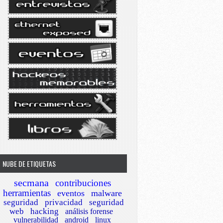
NUBE DE ETIQUETAS
secmana
contribuciones
herramientas
eventos
malware
seguridad
privacidad
seguridad
web
hacking
análisis forense
vulnerabilidad
android
linux