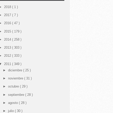
►
2018
( 1 )
►
2017
( 7 )
►
2016
( 47 )
►
2015
( 179 )
►
2014
( 258 )
►
2013
( 303 )
►
2012
( 333 )
▼
2011
( 349 )
►
diciembre
( 25 )
►
noviembre
( 31 )
►
octubre
( 29 )
►
septiembre
( 28 )
►
agosto
( 28 )
►
julio
( 30 )