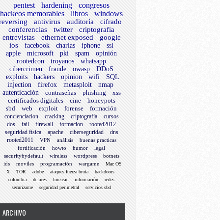
pentest
hardening
congresos
hackeos memorables
libros
windows
reversing
antivirus
auditoría
cifrado
conferencias
twitter
criptografia
entrevistas
ethernet exposed
google
ios
facebook
charlas
iphone
ssl
apple
microsoft
pki
spam
opinión
rootedcon
troyanos
whatsapp
cibercrimen
fraude
owasp
DDoS
exploits
hackers
opinion
wifi
SQL
injection
firefox
metasploit
nmap
autenticación
contraseñas
phishing
xss
certificados digitales
cine
honeypots
sbd
web
exploit
forense
formación
concienciacion
cracking
criptografía
cursos
dos
fail
firewall
formacion
rooted2012
seguridad física
apache
ciberseguridad
dns
rooted2011
VPN
análisis
buenas practicas
fortificación
howto
humor
legal
securitybydefault
wireless
wordpress
botnets
ids
moviles
programación
wargame
Mac OS
X
TOR
adobe
ataques fuerza bruta
backdoors
colombia
defaces
forensic
información
redes
securizame
seguridad perimetral
servicios sbd
ARCHIVO