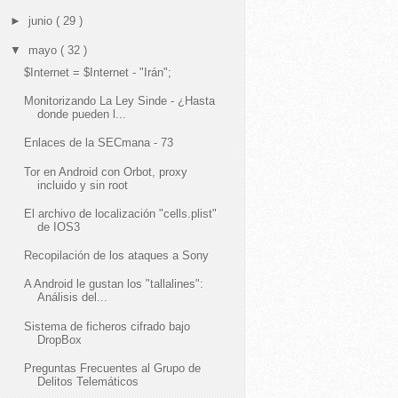
►
junio
( 29 )
▼
mayo
( 32 )
$Internet = $Internet - "Irán";
Monitorizando La Ley Sinde - ¿Hasta
donde pueden l...
Enlaces de la SECmana - 73
Tor en Android con Orbot, proxy
incluido y sin root
El archivo de localización "cells.plist"
de IOS3
Recopilación de los ataques a Sony
A Android le gustan los "tallalines":
Análisis del...
Sistema de ficheros cifrado bajo
DropBox
Preguntas Frecuentes al Grupo de
Delitos Telemáticos