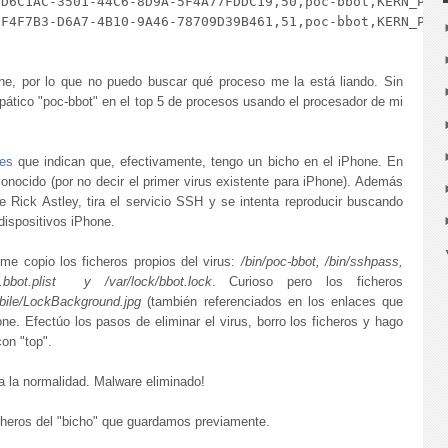
D6C1AC-3501-44C6-8D9A-5F4A77FDDC19,50,poc-bbot,KERN_PROT
F4F7B3-D6A7-4B10-9A46-78709D39B461,51,poc-bbot,KERN_PROT
e, por lo que no puedo buscar qué proceso me la está liando. Sin
pático "poc-bbot" en el top 5 de procesos usando el procesador de mi
ces
que indican que, efectivamente, tengo un bicho en el iPhone. En
 conocido (por no decir el primer virus existente para iPhone). Además
e Rick Astley, tira el servicio SSH y se intenta reproducir buscando
dispositivos iPhone.
me copio los ficheros propios del virus:
/bin/poc-bbot, /bin/sshpass,
.bbot.plist y /var/lock/bbot.lock
. Curioso pero los ficheros
obile/LockBackground.jpg
(también referenciados en los enlaces que
e. Efectúo los pasos de eliminar el virus, borro los ficheros y hago
con "top".
 a la normalidad. Malware eliminado!
cheros del "bicho" que guardamos previamente.