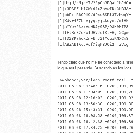
|1|HmjU/oMjeY7V23pOs3BQAUJhJdQ=
|1|i3PAPZiKIGWi64xZhAwIDp3hRJA=
|1|ebEi+R8QPH9/dPsu6SRl3TzKwqY=
|1|Xdv+4ZZbnvjyqqyjckqyno/mlHk=
|1|aMYoyP3xrVsWNJy98P/98H9MIP8=
|1|tElBmB2oZo1UGVJufKtFGgI5Cgw=
|1|fD28RYhqkZnFNnJ2fMeazKNXCx8=
|1|ABZAN1AvpVsfXiqP8JOi2rTZVWg=
Tengo claro que no me he conectado a ning
lo que está pasando. Buscando en los logs
Lawphone:/var/logs root# tail -f
2011-06-08 09:48:16 +0200,109,D9
2011-06-08 11:04:09 +0200,109,2C
2011-06-08 12:16:03 +0200,109,02
2011-06-08 13:50:30 +0200,109,BF
2011-06-08 15:43:31 +0200,109,0E
2011-06-08 16:08:58 +0200,109,37
2011-06-08 16:42:38 +0200,109,B9
2011-06-08 17:34:25 +0200,109,26