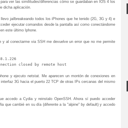
 para ver las similitudes/diferencias cómo se guardaban en IOS 4 los
e dicha aplicación.
 llevo jailbreakeando todos los iPhones que he tenido (2G, 3G y 4) e
acceder ejecutar comandos desde la pantalla así como conectándome
 en este último Iphone.
ne y al conectarme via SSH me devuelve un error que no me permite
8.1.226

 iphone y ejecuto netstat. Me aparecen un montón de conexiones en
nterfaz 3G hacia el puerto 22 TCP de otras IPs cercanas del mismo
que accedo a Cydia y reinstalo OpenSSH. Ahora sí puedo acceder
a que cambié en su día (diferente a la "alpine" by default) y accedo