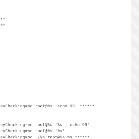




**

**



eyChecking=no root@%s 'echo 99' ******

eyChecking=no root@%s '%s ; echo 99'

eyChecking=no root@%s '%s'

eyChecking=no ./%s root@%s:%s ******
