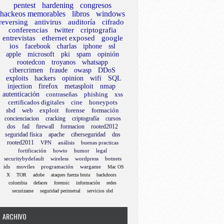
pentest
hardening
congresos
BIwAAAQEAnzdaoR3Bat/M3BUHFDcAIvVWsMxJ8mBIVIcjVm33/DejArn
hackeos memorables
libros
windows
BIwAAAQEAxIdKdT3uLhVsAczEgLf1+LDjPBPyfsf1DCTMqjnOt64nCrS
reversing
antivirus
auditoría
cifrado
DAQABAAABAQDZM1MLTjZie9xnIeAZXlxE1GVTPtWDF4Dr8lSHZUoMo5w
conferencias
twitter
criptografia
BIwAAAQEAyDdNsvK2Riab8wRBEBMHjfakix5/HQXls2K553VphKVx1Cy
entrevistas
ethernet exposed
google
BIwAAAQEAp7wcDH+K4g2Yr7dDXzz+aqN/hw5ssyitS4bvSpgHlkAJo+R
ios
facebook
charlas
iphone
ssl
apple
microsoft
pki
spam
opinión
BIwAAAQEAtUK3ARlHa+JockIRDi9Yqzj7WO0sFVAF9Ir52cNnU7VOYYX
rootedcon
troyanos
whatsapp
DAQABAAABAQDfxf5vqonaYliupKqVy5W4GJ74z6a9TIcArUhfk01s3en
cibercrimen
fraude
owasp
DDoS
DAQABAAABAQDroRtDxMZWv4TiLHNL5GRHcDjrqQVCCabCHWTTeT6KB+T
exploits
hackers
opinion
wifi
SQL
injection
firefox
metasploit
nmap
autenticación
contraseñas
phishing
xss
certificados digitales
cine
honeypots
sbd
web
exploit
forense
formación
concienciacion
cracking
criptografía
cursos
dos
fail
firewall
formacion
rooted2012
seguridad física
apache
ciberseguridad
dns
rooted2011
VPN
análisis
buenas practicas
ECTION_FAILURE at 0x00003883

fortificación
howto
humor
legal
ECTION_FAILURE at 0x00003883

securitybydefault
wireless
wordpress
botnets
ECTION_FAILURE at 0x00003883

ids
moviles
programación
wargame
Mac OS
ECTION_FAILURE at 0x00003883

X
TOR
adobe
ataques fuerza bruta
backdoors
colombia
defaces
forensic
información
redes
ECTION_FAILURE at 0x00003883

securizame
seguridad perimetral
servicios sbd
ECTION_FAILURE at 0x00003883

ECTION_FAILURE at 0x00003883

ARCHIVO
ECTION_FAILURE at 0x00003883
