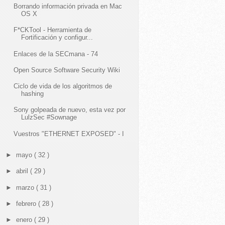
Borrando información privada en Mac
OS X
F*CKTool - Herramienta de
Fortificación y configur...
Enlaces de la SECmana - 74
Open Source Software Security Wiki
Ciclo de vida de los algoritmos de
hashing
Sony golpeada de nuevo, esta vez por
LulzSec #Sownage
Vuestros "ETHERNET EXPOSED" - I
►
mayo
( 32 )
►
abril
( 29 )
►
marzo
( 31 )
►
febrero
( 28 )
►
enero
( 29 )