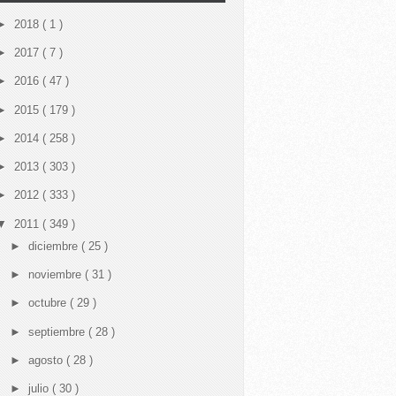
ECTION_FAILURE at 0x00003883

ECTION_FAILURE at 0x00003883

►
2018
( 1 )
►
2017
( 7 )
►
2016
( 47 )
►
2015
( 179 )
►
2014
( 258 )
►
2013
( 303 )
►
2012
( 333 )
▼
2011
( 349 )
►
diciembre
( 25 )
►
noviembre
( 31 )
►
octubre
( 29 )
►
septiembre
( 28 )
►
agosto
( 28 )
►
julio
( 30 )