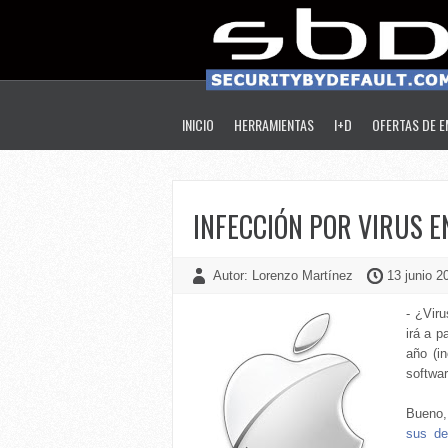
INICIO
HERRAMIENTAS
I+D
OFERTAS DE 
INFECCIÓN POR VIRUS E
Autor: Lorenzo Martínez
13 junio 2
- ¿Vir
irá a p
año (i
softwa
Bueno,
sus de