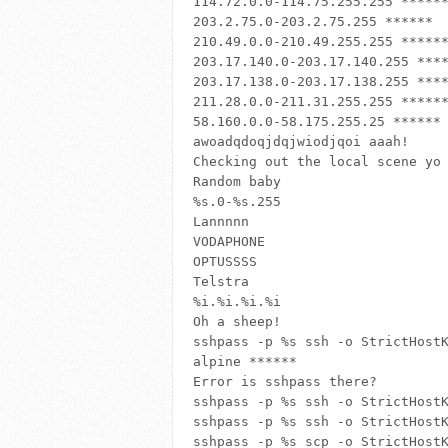
114.72.0.0-114.75.255.255 ******
203.2.75.0-203.2.75.255 ******

210.49.0.0-210.49.255.255 ******
203.17.140.0-203.17.140.255 ****
203.17.138.0-203.17.138.255 ****
211.28.0.0-211.31.255.255 ******
58.160.0.0-58.175.255.25 ******

awoadqdoqjdqjwiodjqoi aaah!

Checking out the local scene yo

Random baby

%s.0-%s.255

Lannnnn

VODAPHONE

OPTUSSSS

Telstra

%i.%i.%i.%i

Oh a sheep!

sshpass -p %s ssh -o StrictHostK
alpine ******

Error is sshpass there?

sshpass -p %s ssh -o StrictHostK
sshpass -p %s ssh -o StrictHostK
sshpass -p %s scp -o StrictHostK