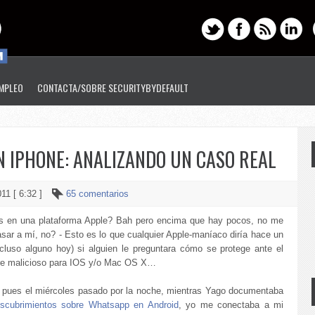
EMPLEO
CONTACTA/SOBRE SECURITYBYDEFAULT
N IPHONE: ANALIZANDO UN CASO REAL
011 [ 6:32 ]
65 comentarios
us en una plataforma Apple? Bah pero encima que hay pocos, no me
asar a mí, no? - Esto es lo que cualquier Apple-maníaco diría hace un
ncluso alguno hoy) si alguien le preguntara cómo se protege ante el
re malicioso para IOS y/o Mac OS X…
 pues el miércoles pasado por la noche, mientras Yago documentaba
scubrimientos sobre Whatsapp en Android
, yo me conectaba a mi