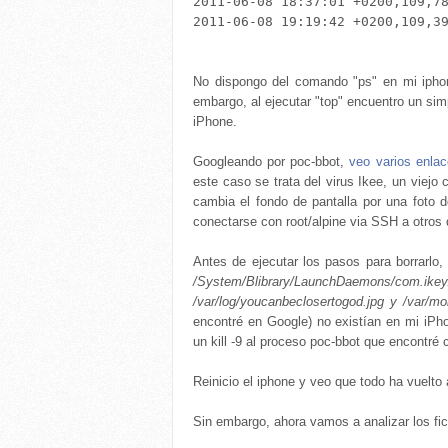
2011-06-08 18:37:01 +0200,109,78
2011-06-08 19:19:42 +0200,109,39
No dispongo del comando "ps" en mi iphon
embargo, al ejecutar "top" encuentro un sim
iPhone.
Googleando por poc-bbot,
veo varios enla
este caso se trata del virus Ikee, un viejo
cambia el fondo de pantalla por una foto d
conectarse con root/alpine via SSH a otros 
Antes de ejecutar los pasos para borrarlo, 
/System/Blibrary/LaunchDaemons/com.ikey
/var/log/youcanbeclosertogod.jpg y /var/m
encontré en Google) no existían en mi iPhon
un kill -9 al proceso poc-bbot que encontré 
Reinicio el iphone y veo que todo ha vuelto
Sin embargo, ahora vamos a analizar los fi