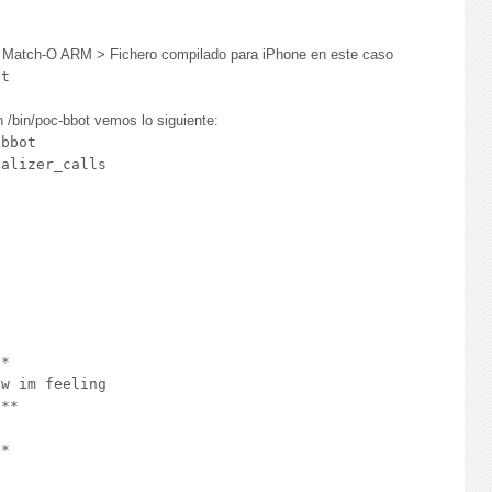
ra Match-O ARM > Fichero compilado para iPhone en este caso
t 

n /bin/poc-bbot vemos lo siguiente:
bbot 

alizer_calls

*

w im feeling

**



*


