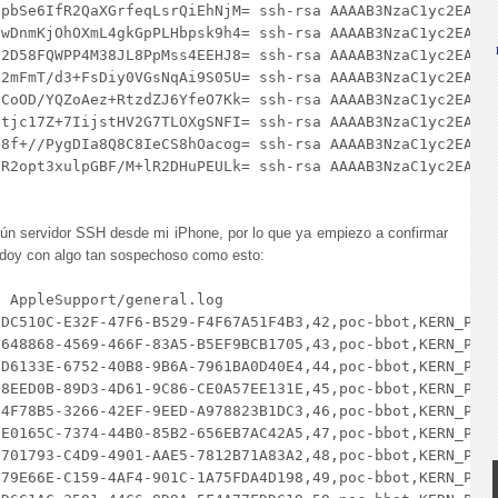
|pbSe6IfR2QaXGrfeqLsrQiEhNjM= ssh-rsa AAAAB3NzaC1yc2EAAAA
|wDnmKjOhOXmL4gkGpPLHbpsk9h4= ssh-rsa AAAAB3NzaC1yc2EAAAA
|2D58FQWPP4M38JL8PpMss4EEHJ8= ssh-rsa AAAAB3NzaC1yc2EAAAA
|2mFmT/d3+FsDiy0VGsNqAi9S05U= ssh-rsa AAAAB3NzaC1yc2EAAAA
|CoOD/YQZoAez+RtzdZJ6YfeO7Kk= ssh-rsa AAAAB3NzaC1yc2EAAAA
|tjc17Z+7IijstHV2G7TLOXgSNFI= ssh-rsa AAAAB3NzaC1yc2EAAAA
|8f+//PygDIa8Q8C8IeCS8hOacog= ssh-rsa AAAAB3NzaC1yc2EAAAA
|R2opt3xulpGBF/M+lR2DHuPEULk= ssh-rsa AAAAB3NzaC1yc2EAAAA
ún servidor SSH desde mi iPhone, por lo que ya empiezo a confirmar
 doy con algo tan sospechoso como esto:
 AppleSupport/general.log 

DC510C-E32F-47F6-B529-F4F67A51F4B3,42,poc-bbot,KERN_PROT
648868-4569-466F-83A5-B5EF9BCB1705,43,poc-bbot,KERN_PROT
D6133E-6752-40B8-9B6A-7961BA0D40E4,44,poc-bbot,KERN_PROT
8EED0B-89D3-4D61-9C86-CE0A57EE131E,45,poc-bbot,KERN_PROT
4F78B5-3266-42EF-9EED-A978823B1DC3,46,poc-bbot,KERN_PROT
E0165C-7374-44B0-85B2-656EB7AC42A5,47,poc-bbot,KERN_PROT
701793-C4D9-4901-AAE5-7812B71A83A2,48,poc-bbot,KERN_PROT
79E66E-C159-4AF4-901C-1A75FDA4D198,49,poc-bbot,KERN_PROT