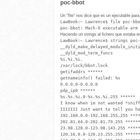
poc-bbot
Un "file" nos dice que es un ejecutable pa
LawBook:~ Lawrence$ file poc-bbo
Haciendo un strings al fichero que estaba e
LawBook:~ Lawrence$ strings poc-
__dyld_make_delayed_module_initi
__dyld_mod_term_funcs

%i.%i.%i.

/var/lock/bbot.lock

getifaddrs ******

getnameinfo() failed: %s

0.0.0.0-0.0.0.0

pdp_ip0 ******

%s.%s.%i.0-%s.%s.%i.255 ******

I know when im not wanted *sniff
IIIIIII Just want to tell you ho
192.168.0.0-192.168.255.255 ****
202.81.64.0-202.81.79.255 ******
23.98.128.0-123.98.143.255 *****
120.16.0.0-120.23.255.255 ******