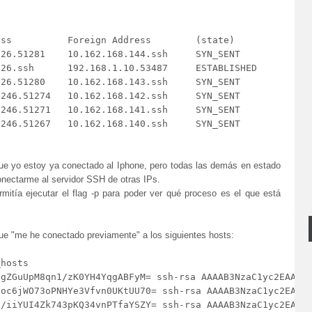
ss          Foreign Address        (state)

26.51281    10.162.168.144.ssh     SYN_SENT

26.ssh      192.168.1.10.53487     ESTABLISHED

26.51280    10.162.168.143.ssh     SYN_SENT

246.51274   10.162.168.142.ssh     SYN_SENT

246.51271   10.162.168.141.ssh     SYN_SENT

246.51267   10.162.168.140.ssh     SYN_SENT

que yo estoy ya conectado al Iphone, pero todas las demás en estado
ectarme al servidor SSH de otras IPs.
mitía ejecutar el flag -p para poder ver qué proceso es el que está
e "me he conectado previamente" a los siguientes hosts:
hosts

QgZGuUpM8qn1/zK0YH4YqgABFyM= ssh-rsa AAAAB3NzaC1yc2EAAAAB
|oc6jWO73oPNHYe3Vfvn0UKtUU70= ssh-rsa AAAAB3NzaC1yc2EAAAA
|/iiYUI4Zk743pKQ34vnPTfaYSZY= ssh-rsa AAAAB3NzaC1yc2EAAAA