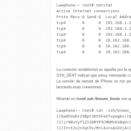
Lawphone:~ root# netstat 

Active Internet connections

Proto Recv-Q Send-Q  Local Addre
tcp4       0      0  192.168.1.2
tcp4       0      0  192.168.1.2
tcp4       0      0  192.168.1.2
tcp4       0      0  10.162.168.
tcp4       0      0  10.162.168.
tcp4       0      0  10.162.168.
La conexión established es aquella por la 
SYN_SENT indican que estoy intentando con
La versión de netstat de iPhone no me per
lanzando esas conexiones.
Mirando en
/root/.ssh /known_hosts
veo qu
Lawphone:~ root# cat .ssh/known_
1|0aO5VwD+Z3Bpt3O55FeO7vpwgKs=|
|1|jr9BvYyf1Z1I6RYP3CMGMs638qU=
|1|It+t2v2s5qCPv/MrL4u+xAxGVj4=