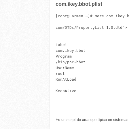
com.ikey.bbot.plist
[root@Carmen ~]# more com.ikey.b
Label
com.ikey.bbot
Program
/bin/poc-bbot
UserName
root
RunAtLoad
KeepAlive
Es un script de arranque típico en sistemas 