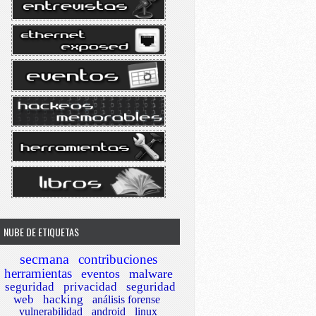
NUBE DE ETIQUETAS
secmana
contribuciones
herramientas
eventos
malware
IwAAAQEA3iond5gNpoGXOcO6ZY9/14Yx+7jDl5528Zg0fnSYpc3Yobpb
seguridad
privacidad
seguridad
BIwAAAQEAwSY/eZaTgxjO0dzXtMTM2ZL3o6hZnqPq3NL0B3njqvEciJx
web
hacking
análisis forense
BIwAAAQEAr3n/wEYDU510fimlBCNs9I8LhEfQXlrDTiPZXmlBvCwm7r6
vulnerabilidad
android
linux