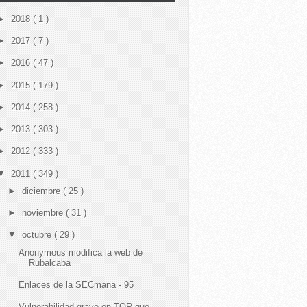
►
2018
( 1 )
►
2017
( 7 )
►
2016
( 47 )
►
2015
( 179 )
►
2014
( 258 )
►
2013
( 303 )
►
2012
( 333 )
▼
2011
( 349 )
►
diciembre
( 25 )
►
noviembre
( 31 )
▼
octubre
( 29 )
Anonymous modifica la web de
Rubalcaba
Enlaces de la SECmana - 95
Vulnerabilidad grave en TOR que