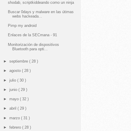
shodab, scriptkiddeando como un ninja
Buscar 0days y malware en las útimas
webs hackeada...
Pimp my android
Enlaces de la SECmana - 91
Monitorización de dispositivos
Bluetooth para opti...
►
septiembre
( 28 )
►
agosto
( 28 )
►
julio
( 30 )
►
junio
( 29 )
►
mayo
( 32 )
►
abril
( 29 )
►
marzo
( 31 )
►
febrero
( 28 )