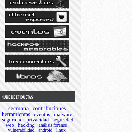
NUBE DE ETIQUETAS
secmana
contribuciones
herramientas
eventos
malware
seguridad
privacidad
seguridad
web
hacking
análisis forense
vulnerabilidad
android
linux