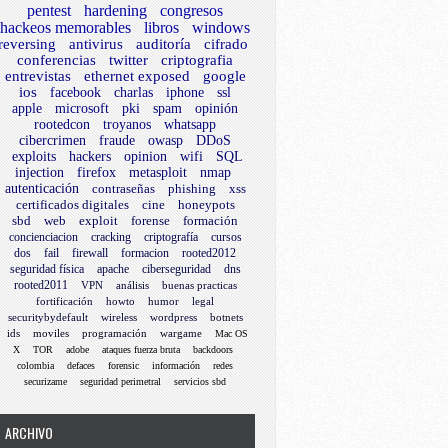
pentest
hardening
congresos
hackeos memorables
libros
windows
reversing
antivirus
auditoría
cifrado
conferencias
twitter
criptografia
entrevistas
ethernet exposed
google
ios
facebook
charlas
iphone
ssl
apple
microsoft
pki
spam
opinión
rootedcon
troyanos
whatsapp
cibercrimen
fraude
owasp
DDoS
exploits
hackers
opinion
wifi
SQL
injection
firefox
metasploit
nmap
autenticación
contraseñas
phishing
xss
certificados digitales
cine
honeypots
sbd
web
exploit
forense
formación
concienciacion
cracking
criptografía
cursos
dos
fail
firewall
formacion
rooted2012
seguridad física
apache
ciberseguridad
dns
rooted2011
VPN
análisis
buenas practicas
fortificación
howto
humor
legal
securitybydefault
wireless
wordpress
botnets
ids
moviles
programación
wargame
Mac OS
X
TOR
adobe
ataques fuerza bruta
backdoors
colombia
defaces
forensic
información
redes
securizame
seguridad perimetral
servicios sbd
ARCHIVO