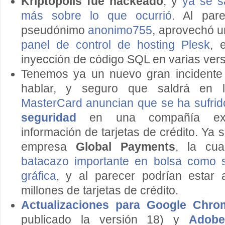
Kriptópolis fue hackeado
, y
ya se s
más sobre lo que ocurrió
. Al par
pseudónimo
anonimo755
, aprovechó 
panel de control de hosting Plesk
, 
inyección de código SQL en varias vers
Tenemos ya un nuevo gran incident
hablar, y seguro que saldrá en l
MasterCard anuncian que se ha sufri
seguridad
en una compañía ext
información de tarjetas de crédito. Ya s
empresa
Global Payments
, la cu
batacazo importante en bolsa como 
gráfica
, y al parecer podrían estar
millones de tarjetas de crédito.
Actualizaciones para Google Chro
publicado la versión 18) y
Adobe