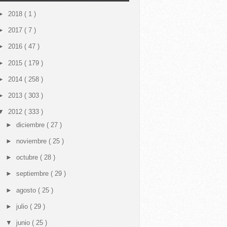
►
2018
( 1 )
►
2017
( 7 )
►
2016
( 47 )
►
2015
( 179 )
►
2014
( 258 )
►
2013
( 303 )
▼
2012
( 333 )
►
diciembre
( 27 )
►
noviembre
( 25 )
►
octubre
( 28 )
►
septiembre
( 29 )
►
agosto
( 25 )
►
julio
( 29 )
▼
junio
( 25 )