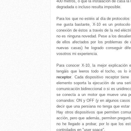
400 metros, o que la instalación de casa la
degradada o incluso resulta imposible.
Para los que no estéis al día de protocolos
me gusta bastante, X-10 es un protocolo
conexión de éstos a través de la red eléctr
no es ninguna novedad. Pese a los desalien
de ellos afectados por los problemas de 
nuevas casas) he logrado conseguir difer
vosotros mi experiencia.
Para conocer X-10, la mejor explicación
tengáis que leeros todo el tocho, os lo 
receptor
. Cada dispositivo receptor tien
elemento soporta la ejecución de una se
comunicación bidireccional o si es unidirec
se conecta a un motor que mueve una pers
comandos: ON y OFF (y en algunos casos D
decir que una persiana no tenga que estar a
Hay otros dispositivos que permiten comun
acción, pero que además, permiten preguntar
no he llegado a probar, por lo que los e
controlados en "user space".