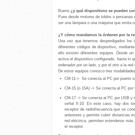
Bueno
¿y qué dispositivos se pueden co
Pues desde motores de toldos o persianas 
ser una lámpara o una máquina que emita ray
¿Y cómo mandamos la órdenes por la re
Una vez que tenemos desperdigados los di
diferentes códigos de dispositivo, mediante
ello existen diferentes equipos. Desde u
activa el dispositivo configurado, hasta l
ordenador por un lado, y por el otro a la red 
De estos equipos conozco tres modalidades
CM-11-> Se conecta al PC por puerto s
CM-15 (o 15A) -> Se conecta al PC por
CM-17 -> Se conecta al PC por USB y no 
señal X-10. En este caso, hay dos to
receptor de radiofrecuencia que se cone
anteriores y permite cubrir distancias 
red eléctrica, permiten extenderse más, 
el receptor.