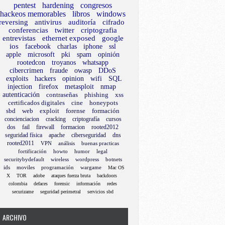
pentest
hardening
congresos
hackeos memorables
libros
windows
reversing
antivirus
auditoría
cifrado
conferencias
twitter
criptografia
entrevistas
ethernet exposed
google
ios
facebook
charlas
iphone
ssl
apple
microsoft
pki
spam
opinión
rootedcon
troyanos
whatsapp
cibercrimen
fraude
owasp
DDoS
exploits
hackers
opinion
wifi
SQL
injection
firefox
metasploit
nmap
autenticación
contraseñas
phishing
xss
certificados digitales
cine
honeypots
sbd
web
exploit
forense
formación
concienciacion
cracking
criptografía
cursos
dos
fail
firewall
formacion
rooted2012
seguridad física
apache
ciberseguridad
dns
rooted2011
VPN
análisis
buenas practicas
fortificación
howto
humor
legal
securitybydefault
wireless
wordpress
botnets
ids
moviles
programación
wargame
Mac OS
X
TOR
adobe
ataques fuerza bruta
backdoors
colombia
defaces
forensic
información
redes
securizame
seguridad perimetral
servicios sbd
ARCHIVO