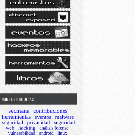
NUBE DE ETIQUETAS
secmana
contribuciones
herramientas
eventos
malware
seguridad
privacidad
seguridad
web
hacking
análisis forense
vulnerabilidad
android
linux