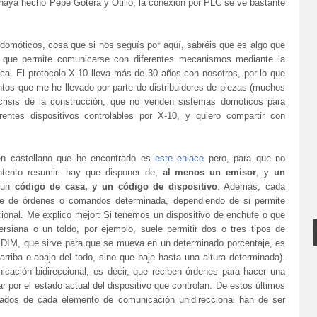
 haya hecho Pepe Gotera y Otilio, la conexión por PLC se ve bastante
 domóticos, cosa que si nos seguís por aquí, sabréis que es algo que
 que permite comunicarse con diferentes mecanismos mediante la
ica. El protocolo X-10 lleva más de 30 años con nosotros, por lo que
tos que me he llevado por parte de distribuidores de piezas (muchos
crisis de la construcción, que no venden sistemas domóticos para
entes dispositivos controlables por X-10, y quiero compartir con
 en castellano que he encontrado es
este enlace
pero, para que no
intento resumir: hay que disponer de,
al menos un emisor
, y
un
e un
código de casa, y un código de dispositivo
. Además, cada
rie de órdenes o comandos determinada, dependiendo de si permite
cional. Me explico mejor: Si tenemos un dispositivo de enchufe o que
iana o un toldo, por ejemplo, suele permitir dos o tres tipos de
IM, que sirve para que se mueva en un determinado porcentaje, es
rriba o abajo del todo, sino que baje hasta una altura determinada).
icación bidireccional, es decir, que reciben órdenes para hacer una
 por el estado actual del dispositivo que controlan. De estos últimos
stados de cada elemento de comunicación unidireccional han de ser