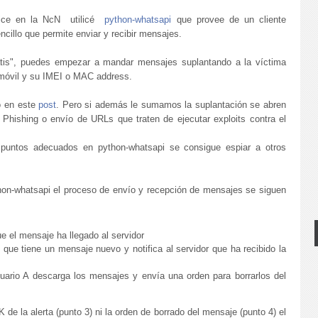
hice en la NcN utilicé
python-whatsapi
que provee de un cliente
ncillo que permite enviar y recibir mensajes.
ratis", puedes empezar a mandar mensajes suplantando a la víctima
móvil y su IMEI o MAC address.
o en este
post
. Pero si además le sumamos la suplantación se abren
Phishing o envío de URLs que traten de ejecutar exploits contra el
untos adecuados en python-whatsapi se consigue espiar a otros
thon-whatsapi el proceso de envío y recepción de mensajes se siguen
ue el mensaje ha llegado al servidor
 que tiene un mensaje nuevo y notifica al servidor que ha recibido la
usuario A descarga los mensajes y envía una orden para borrarlos del
de la alerta (punto 3) ni la orden de borrado del mensaje (punto 4) el