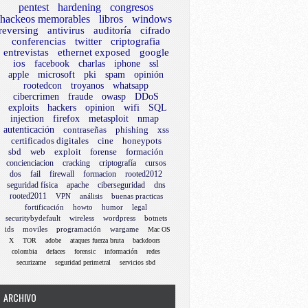
pentest
hardening
congresos
hackeos memorables
libros
windows
reversing
antivirus
auditoría
cifrado
conferencias
twitter
criptografia
entrevistas
ethernet exposed
google
ios
facebook
charlas
iphone
ssl
apple
microsoft
pki
spam
opinión
rootedcon
troyanos
whatsapp
cibercrimen
fraude
owasp
DDoS
exploits
hackers
opinion
wifi
SQL
injection
firefox
metasploit
nmap
autenticación
contraseñas
phishing
xss
certificados digitales
cine
honeypots
sbd
web
exploit
forense
formación
concienciacion
cracking
criptografía
cursos
dos
fail
firewall
formacion
rooted2012
seguridad física
apache
ciberseguridad
dns
rooted2011
VPN
análisis
buenas practicas
fortificación
howto
humor
legal
securitybydefault
wireless
wordpress
botnets
ids
moviles
programación
wargame
Mac OS
X
TOR
adobe
ataques fuerza bruta
backdoors
colombia
defaces
forensic
información
redes
securizame
seguridad perimetral
servicios sbd
ARCHIVO