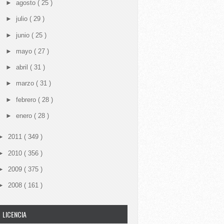
►
agosto
( 25 )
►
julio
( 29 )
►
junio
( 25 )
►
mayo
( 27 )
►
abril
( 31 )
►
marzo
( 31 )
►
febrero
( 28 )
►
enero
( 28 )
►
2011
( 349 )
►
2010
( 356 )
►
2009
( 375 )
►
2008
( 161 )
LICENCIA