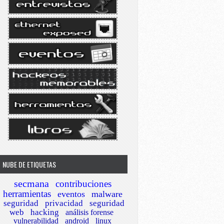
NUBE DE ETIQUETAS
secmana
contribuciones
herramientas
eventos
malware
seguridad
privacidad
seguridad
web
hacking
análisis forense
vulnerabilidad
android
linux