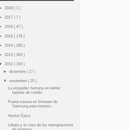
►
2018
( 1 )
►
2017
( 7 )
►
2016
( 47 )
►
2015
( 179 )
►
2014
( 258 )
►
2013
( 303 )
▼
2012
( 333 )
►
diciembre
( 27 )
▼
noviembre
( 25 )
La estupidez humana en twitter:
tarjetas de crédito
Puerta trasera en firmware de
Samsung para impreso...
Hacker Épico.
Lebara y el caso de las reasignaciones
de números