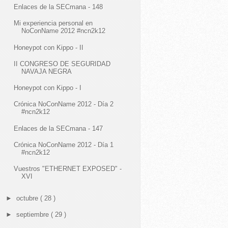
Enlaces de la SECmana - 148
Mi experiencia personal en
NoConName 2012 #ncn2k12
Honeypot con Kippo - II
II CONGRESO DE SEGURIDAD
NAVAJA NEGRA
Honeypot con Kippo - I
Crónica NoConName 2012 - Día 2
#ncn2k12
Enlaces de la SECmana - 147
Crónica NoConName 2012 - Día 1
#ncn2k12
Vuestros "ETHERNET EXPOSED" -
XVI
►
octubre
( 28 )
►
septiembre
( 29 )