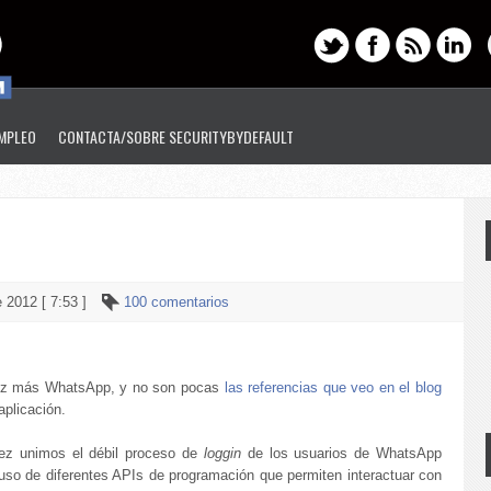
EMPLEO
CONTACTA/SOBRE SECURITYBYDEFAULT
 2012 [ 7:53 ]
100 comentarios
z más WhatsApp, y no son pocas
las referencias que veo en el blog
aplicación.
ez unimos el débil proceso de
loggin
de los usuarios de WhatsApp
 uso de diferentes APIs de programación que permiten interactuar con