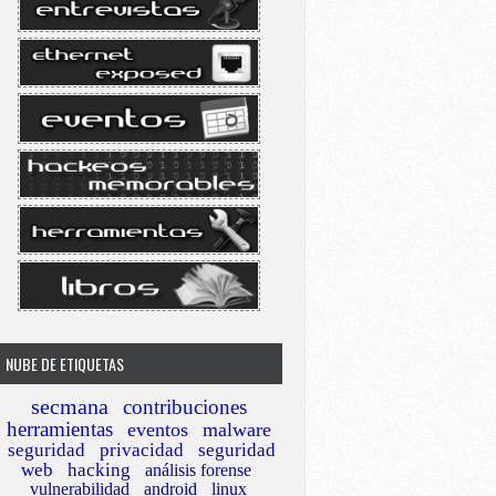
NUBE DE ETIQUETAS
secmana
contribuciones
herramientas
eventos
malware
seguridad
privacidad
seguridad
web
hacking
análisis forense
vulnerabilidad
android
linux