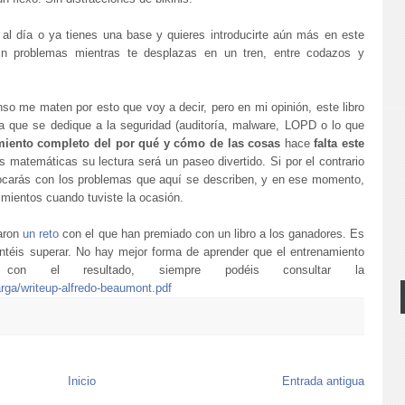
s al día o ya tienes una base y quieres introducirte aún más en este
in problemas mientras te desplazas en un tren, entre codazos y
so me maten por esto que voy a decir, pero en mi opinión, este libro
a que se dedique a la seguridad (auditoría, malware, LOPD o lo que
iento completo del por qué y cómo de las cosas
hace
falta este
as matemáticas su lectura será un paseo divertido. Si por el contrario
ocarás con los problemas que aquí se describen, y en ese momento,
imientos cuando tuviste la ocasión.
raron
un reto
con el que han premiado con un libro a los ganadores. Es
entéis superar. No hay mejor forma de aprender que el entrenamiento
con el resultado, siempre podéis consultar la
rga/writeup-alfredo-beaumont.pdf
Inicio
Entrada antigua