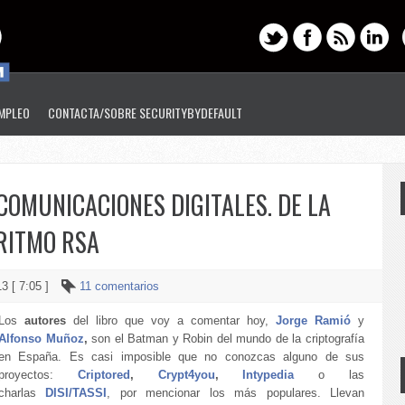
EMPLEO
CONTACTA/SOBRE SECURITYBYDEFAULT
 COMUNICACIONES DIGITALES. DE LA
ORITMO RSA
13 [ 7:05 ]
11 comentarios
Los
autores
del libro que voy a comentar hoy,
Jorge Ramió
y
Alfonso Muñoz
,
son el Batman y Robin del mundo de la criptografía
en España. Es casi imposible que no conozcas alguno de sus
proyectos:
Criptored
,
Crypt4you
,
Intypedia
o las
charlas
DISI/TASSI
, por mencionar los más populares. Llevan