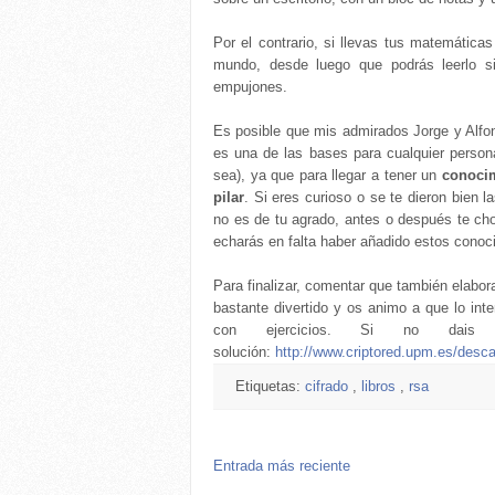
Por el contrario, si llevas tus matemática
mundo, desde luego que podrás leerlo s
empujones.
Es posible que mis admirados Jorge y Alfon
es una de las bases para cualquier person
sea), ya que para llegar a tener un
conocim
pilar
. Si eres curioso o se te dieron bien l
no es de tu agrado, antes o después te ch
echarás en falta haber añadido estos conoc
Para finalizar, comentar que también elabo
bastante divertido y os animo a que lo int
con ejercicios. Si no dais 
solución:
http://www.criptored.upm.es/desca
Etiquetas:
cifrado
,
libros
,
rsa
Entrada más reciente