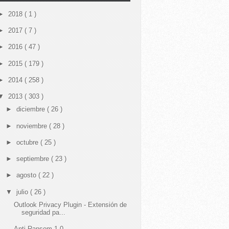
►
2018
( 1 )
►
2017
( 7 )
►
2016
( 47 )
►
2015
( 179 )
►
2014
( 258 )
▼
2013
( 303 )
►
diciembre
( 26 )
►
noviembre
( 28 )
►
octubre
( 25 )
►
septiembre
( 23 )
►
agosto
( 22 )
▼
julio
( 26 )
Outlook Privacy Plugin - Extensión de
seguridad pa...
Anti Ransom 1.0