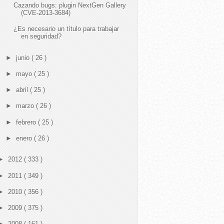
Cazando bugs: plugin NextGen Gallery
(CVE-2013-3684)
¿Es necesario un título para trabajar
en seguridad?
►
junio
( 26 )
►
mayo
( 25 )
►
abril
( 25 )
►
marzo
( 26 )
►
febrero
( 25 )
►
enero
( 26 )
►
2012
( 333 )
►
2011
( 349 )
►
2010
( 356 )
►
2009
( 375 )
►
2008
( 161 )