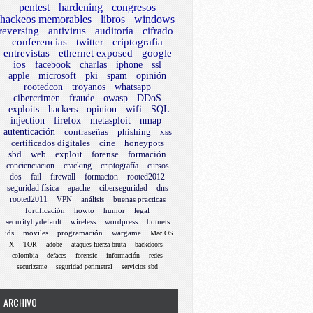
pentest
hardening
congresos
hackeos memorables
libros
windows
reversing
antivirus
auditoría
cifrado
conferencias
twitter
criptografia
entrevistas
ethernet exposed
google
ios
facebook
charlas
iphone
ssl
apple
microsoft
pki
spam
opinión
rootedcon
troyanos
whatsapp
cibercrimen
fraude
owasp
DDoS
exploits
hackers
opinion
wifi
SQL
injection
firefox
metasploit
nmap
autenticación
contraseñas
phishing
xss
certificados digitales
cine
honeypots
sbd
web
exploit
forense
formación
concienciacion
cracking
criptografía
cursos
dos
fail
firewall
formacion
rooted2012
seguridad física
apache
ciberseguridad
dns
rooted2011
VPN
análisis
buenas practicas
fortificación
howto
humor
legal
securitybydefault
wireless
wordpress
botnets
ids
moviles
programación
wargame
Mac OS
X
TOR
adobe
ataques fuerza bruta
backdoors
colombia
defaces
forensic
información
redes
securizame
seguridad perimetral
servicios sbd
ARCHIVO