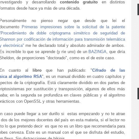
investigando y desarrollando
contenido gratuito
en distintos
formatos desde hace ya más de una década.
Personalmente no pienso negar que desde que leí el
documento
Primeras impresiones sobre la solicitud de la patente
“Procedimiento de
doble criptograma simétrico de seguridad de
Shannon por codificación de información para transmisión telemática
y electrónica"
me he declarado total y absoluto admirador de ambos.
Es increíble lo que se aprende (y ríe uno) de un
BAZINGA
, que diría
Sheldon, de proporciones "doctorado", como es el de este caso.
En cuanto al
libro
que han publicado: "
Cifrado de las
ásica al algoritmo RSA
", es un manual dividido en cuatro capítulos y
pectos de la criptografía. Está claramente dividido en dos partes de
criptosistemas por sustitución y transposición, algunos de ellos más
naba; en la segunda se profundiza en claves públicas y el algoritmo
prácticos con OpenSSL y otras herramientas.
n caso puede llegar a ser durillo si estas empezando y no te atrae
os de los mejores docentes del país en esta materia, si el lector no
o lo que pretendo decir es que no es un libro que recomendaría para
bebes cerveza. Este es un manual con el que se disfruta del estudio,
n flexo. Sin distracciones de bikinis.