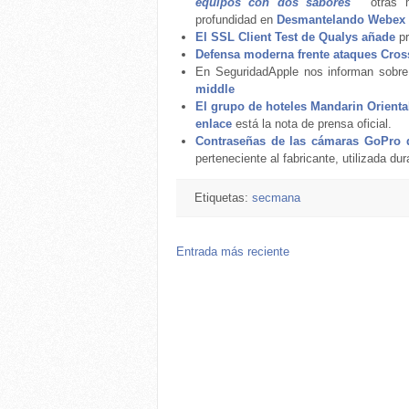
equipos con dos sabores
" otras m
profundidad en
Desmantelando Webex 
El SSL Client Test de Qualys añade
pr
Defensa moderna frente ataques Cros
En SeguridadApple nos informan sobr
middle
El grupo de hoteles Mandarin Oriental
enlace
está la nota de prensa oficial.
Contraseñas de las cámaras GoPro di
perteneciente al fabricante, utilizada du
Etiquetas:
secmana
Entrada más reciente