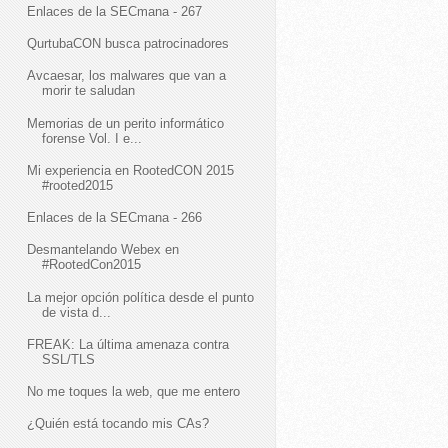
Enlaces de la SECmana - 267
QurtubaCON busca patrocinadores
Avcaesar, los malwares que van a
morir te saludan
Memorias de un perito informático
forense Vol. I e...
Mi experiencia en RootedCON 2015
#rooted2015
Enlaces de la SECmana - 266
Desmantelando Webex en
#RootedCon2015
La mejor opción política desde el punto
de vista d...
FREAK: La última amenaza contra
SSL/TLS
No me toques la web, que me entero
¿Quién está tocando mis CAs?