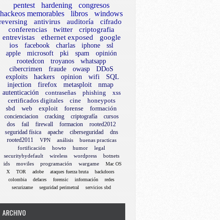
pentest
hardening
congresos
hackeos memorables
libros
windows
reversing
antivirus
auditoría
cifrado
conferencias
twitter
criptografia
entrevistas
ethernet exposed
google
ios
facebook
charlas
iphone
ssl
apple
microsoft
pki
spam
opinión
rootedcon
troyanos
whatsapp
cibercrimen
fraude
owasp
DDoS
exploits
hackers
opinion
wifi
SQL
injection
firefox
metasploit
nmap
autenticación
contraseñas
phishing
xss
certificados digitales
cine
honeypots
sbd
web
exploit
forense
formación
concienciacion
cracking
criptografía
cursos
dos
fail
firewall
formacion
rooted2012
seguridad física
apache
ciberseguridad
dns
rooted2011
VPN
análisis
buenas practicas
fortificación
howto
humor
legal
securitybydefault
wireless
wordpress
botnets
ids
moviles
programación
wargame
Mac OS
X
TOR
adobe
ataques fuerza bruta
backdoors
colombia
defaces
forensic
información
redes
securizame
seguridad perimetral
servicios sbd
ARCHIVO