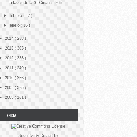
Enlaces de la SECmana - 265
►
febrero
( 17 )
►
enero
( 16 )
►
2014
( 258 )
►
2013
( 303 )
►
2012
( 333 )
►
2011
( 349 )
►
2010
( 356 )
►
2009
( 375 )
►
2008
( 161 )
LICENCIA
Security By Default
by