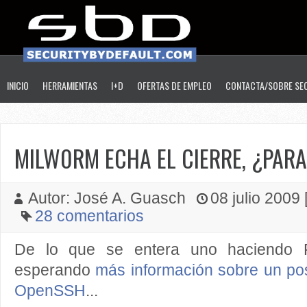
INICIO
HERRAMIENTAS
I+D
OFERTAS DE EMPLEO
CONTACTA/SOBRE SE
MILW0RM ECHA EL CIERRE, ¿PARA
Autor: José A. Guasch
08 julio 2009 [
28 comentarios
De lo que se entera uno haciendo 
esperando
más información sobre un pos
OpenSSH
...