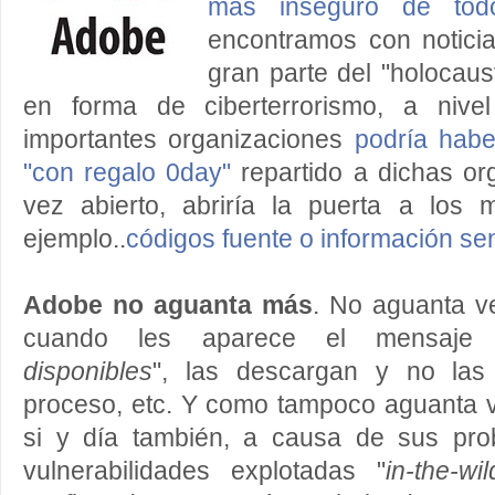
más inseguro de tod
encontramos con notici
gran parte del "holocau
en forma de ciberterrorismo, a nive
importantes organizaciones
podría hab
"con regalo 0day"
repartido a dichas or
vez abierto, abriría la puerta a los m
ejemplo..
códigos fuente o información se
Adobe no aguanta más
. No aguanta v
cuando les aparece el mensaje
disponibles
", las descargan y no las 
proceso, etc. Y como tampoco aguanta ve
si y día también, a causa de sus pro
vulnerabilidades explotadas "
in-the-wil