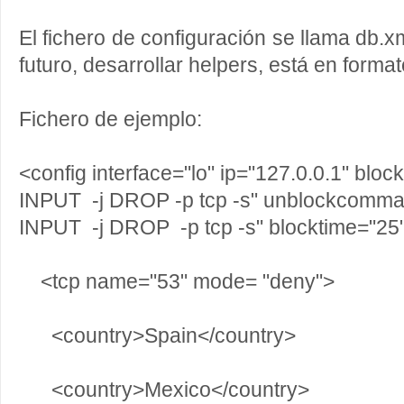
El fichero de configuración se llama db.x
futuro, desarrollar helpers, está en forma
Fichero de ejemplo:
<config interface="lo" ip="127.0.0.1" blo
INPUT -j DROP -p tcp -s" unblockcomma
INPUT -j DROP -p tcp -s" blocktime="25
<tcp name="53" mode= "deny">
<country>Spain</country>
<country>Mexico</country>