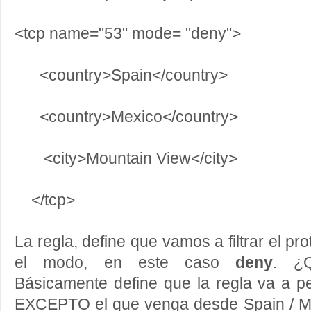
<tcp name="53" mode= "deny">
<country>Spain</country>
<country>Mexico</country>
<city>Mountain View</city>
</tcp>
La regla, define que vamos a filtrar el pr
el modo, en este caso
deny
. ¿Q
Básicamente define que la regla va a pe
EXCEPTO el que venga desde Spain / M