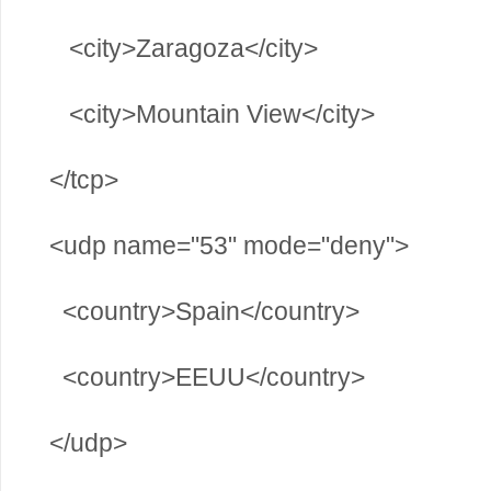
<city>Zaragoza</city>
<city>Mountain View</city>
</tcp>
<udp name="53" mode="deny">
<country>Spain</country>
<country>EEUU</country>
</udp>