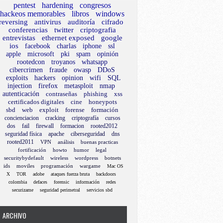
pentest
hardening
congresos
hackeos memorables
libros
windows
reversing
antivirus
auditoría
cifrado
conferencias
twitter
criptografia
entrevistas
ethernet exposed
google
ios
facebook
charlas
iphone
ssl
apple
microsoft
pki
spam
opinión
rootedcon
troyanos
whatsapp
cibercrimen
fraude
owasp
DDoS
exploits
hackers
opinion
wifi
SQL
injection
firefox
metasploit
nmap
autenticación
contraseñas
phishing
xss
certificados digitales
cine
honeypots
sbd
web
exploit
forense
formación
concienciacion
cracking
criptografía
cursos
dos
fail
firewall
formacion
rooted2012
seguridad física
apache
ciberseguridad
dns
rooted2011
VPN
análisis
buenas practicas
fortificación
howto
humor
legal
securitybydefault
wireless
wordpress
botnets
ids
moviles
programación
wargame
Mac OS
X
TOR
adobe
ataques fuerza bruta
backdoors
colombia
defaces
forensic
información
redes
securizame
seguridad perimetral
servicios sbd
ARCHIVO