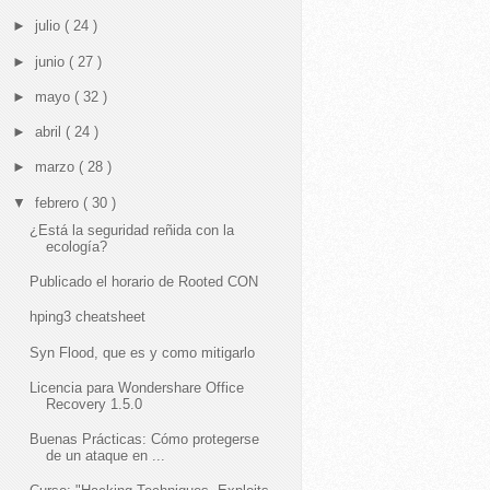
►
julio
( 24 )
►
junio
( 27 )
►
mayo
( 32 )
►
abril
( 24 )
►
marzo
( 28 )
▼
febrero
( 30 )
¿Está la seguridad reñida con la
ecología?
Publicado el horario de Rooted CON
hping3 cheatsheet
Syn Flood, que es y como mitigarlo
Licencia para Wondershare Office
Recovery 1.5.0
Buenas Prácticas: Cómo protegerse
de un ataque en ...