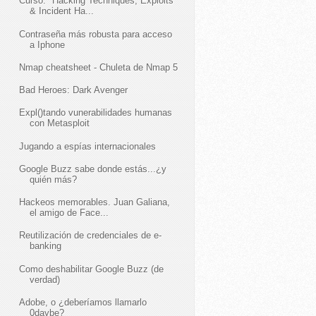
Curso: "Hacking Techniques, Exploits
& Incident Ha...
Contraseña más robusta para acceso
a Iphone
Nmap cheatsheet - Chuleta de Nmap 5
Bad Heroes: Dark Avenger
Expl()tando vunerabilidades humanas
con Metasploit
Jugando a espías internacionales
Google Buzz sabe donde estás...¿y
quién más?
Hackeos memorables. Juan Galiana,
el amigo de Face...
Reutilización de credenciales de e-
banking
Como deshabilitar Google Buzz (de
verdad)
Adobe, o ¿deberíamos llamarlo
0daybe?