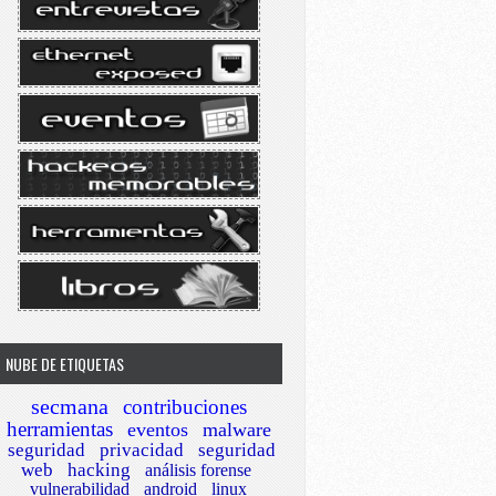
NUBE DE ETIQUETAS
secmana
contribuciones
herramientas
eventos
malware
seguridad
privacidad
seguridad
web
hacking
análisis forense
vulnerabilidad
android
linux