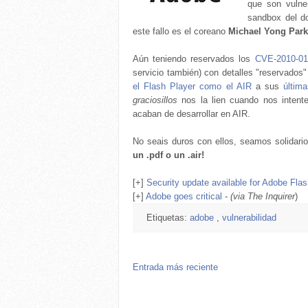
que son vulne
sandbox del do
este fallo es el coreano
Michael Yong Park
Aún teniendo reservados los
CVE-2010-01
servicio también) con detalles "reservados
el Flash Player como el AIR
a sus
últim
graciosillos
nos la lien cuando nos intent
acaban de desarrollar en AIR.
No seais duros con ellos, seamos solidario
un .pdf o un .air!
[+]
Security update available for Adobe Flas
[+]
Adobe goes critical
-
(via The Inquirer
)
Etiquetas:
adobe
,
vulnerabilidad
Entrada más reciente