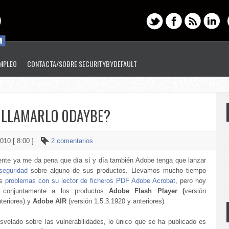
EMPLEO
CONTACTA/SOBRE SECURITYBYDEFAULT
 LLAMARLO 0DAYBE?
2010 [ 8:00 ]
2 comentarios
nte ya me da pena que día sí y día también Adobe tenga que lanzar
seguridad
sobre alguno de sus productos. Llevamos mucho tiempo
os
problemas con su lector de ficheros PDF Adobe Acrobat
, pero hoy
 conjuntamente a los productos
Adobe Flash Player (
versión
teriores) y
Adobe AIR
(versión 1.5.3.1920 y anteriores).
velado sobre las vulnerabilidades, lo único que se ha publicado es