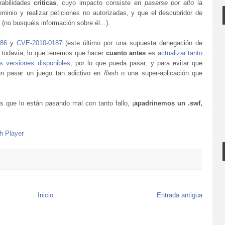
rabilidades
críticas
, cuyo impacto consiste en
pasarse por alto
la
minio y realizar peticiones no autorizadas, y que el descubridor de
(no busquéis información sobre él...).
86
y
CVE-2010-0187
(este último por una supuesta denegación de
" todavía, lo que tenemos que hacer
cuanto antes
es
actualizar tanto
as versiones disponibles
, por lo que pueda pasar, y para evitar que
en pasar un juego tan adictivo en
flash
o una super-aplicación que
s que lo están pasando mal con tanto fallo, ¡
apadrinemos un .swf,
h Player
Inicio
Entrada antigua