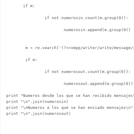
       if m:

                if not numerosin.count(m.group(0)):

                        numerosin.append(m.group(0))

        m = re.search('(?<=xmpp/writer/write/message/r
        if m:

                if not numerosout.count(m.group(0)):

                        numerosout.append(m.group(0))

print "Numeros desde los que se han recibido mensajes\
print "\n".join(numerosin)

print "\nNumeros a los que se han enviado mensajes\n"

print "\n".join(numerosout) 