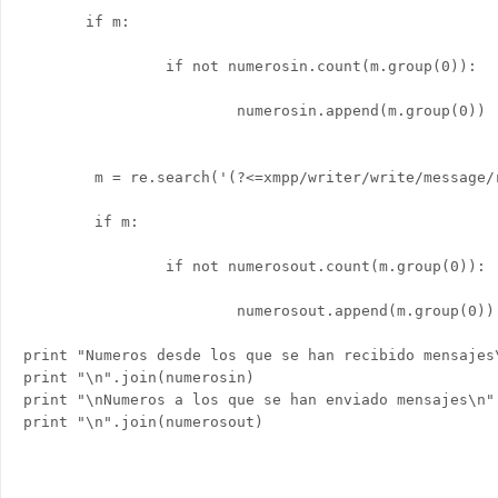
       if m:

                if not numerosin.count(m.group(0)):

                        numerosin.append(m.group(0))

        m = re.search('(?<=xmpp/writer/write/message/r
        if m:

                if not numerosout.count(m.group(0)):

                        numerosout.append(m.group(0))

print "Numeros desde los que se han recibido mensajes\
print "\n".join(numerosin)

print "\nNumeros a los que se han enviado mensajes\n"

print "\n".join(numerosout) 