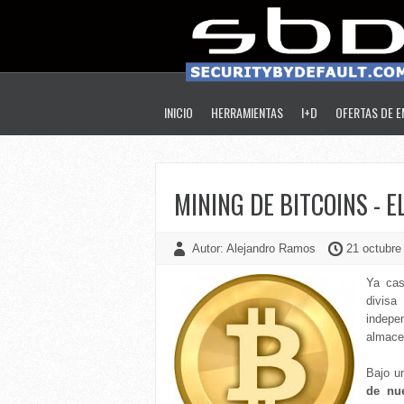
INICIO
HERRAMIENTAS
I+D
OFERTAS DE 
MINING DE BITCOINS - 
Autor: Alejandro Ramos
21 octubre
Ya cas
divis
indepe
almace
Bajo u
de nu