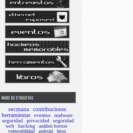
NUBE DE ETIQUETAS
secmana
contribuciones
herramientas
eventos
malware
seguridad
privacidad
seguridad
web
hacking
análisis forense
vulnerabilidad
android
linux