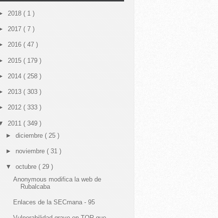
►
2018
( 1 )
►
2017
( 7 )
►
2016
( 47 )
►
2015
( 179 )
►
2014
( 258 )
►
2013
( 303 )
►
2012
( 333 )
▼
2011
( 349 )
►
diciembre
( 25 )
►
noviembre
( 31 )
▼
octubre
( 29 )
Anonymous modifica la web de
Rubalcaba
Enlaces de la SECmana - 95
Vulnerabilidad grave en TOR que