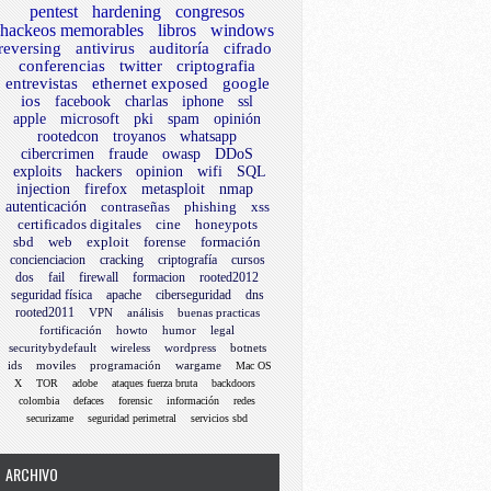
pentest
hardening
congresos
hackeos memorables
libros
windows
reversing
antivirus
auditoría
cifrado
conferencias
twitter
criptografia
entrevistas
ethernet exposed
google
ios
facebook
charlas
iphone
ssl
apple
microsoft
pki
spam
opinión
rootedcon
troyanos
whatsapp
cibercrimen
fraude
owasp
DDoS
exploits
hackers
opinion
wifi
SQL
injection
firefox
metasploit
nmap
autenticación
contraseñas
phishing
xss
certificados digitales
cine
honeypots
sbd
web
exploit
forense
formación
concienciacion
cracking
criptografía
cursos
dos
fail
firewall
formacion
rooted2012
seguridad física
apache
ciberseguridad
dns
rooted2011
VPN
análisis
buenas practicas
fortificación
howto
humor
legal
securitybydefault
wireless
wordpress
botnets
ids
moviles
programación
wargame
Mac OS
X
TOR
adobe
ataques fuerza bruta
backdoors
colombia
defaces
forensic
información
redes
securizame
seguridad perimetral
servicios sbd
ARCHIVO