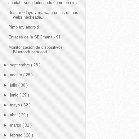
shodab, scriptkiddeando como un ninja
Buscar 0days y malware en las útimas
webs hackeada...
Pimp my android
Enlaces de la SECmana - 91
Monitorización de dispositivos
Bluetooth para opti...
►
septiembre
( 28 )
►
agosto
( 28 )
►
julio
( 30 )
►
junio
( 29 )
►
mayo
( 32 )
►
abril
( 29 )
►
marzo
( 31 )
►
febrero
( 28 )