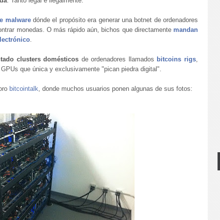
eda
. Tanto legal e ilegalmente.
de malware
dónde el propósito era generar una botnet de ordenadores
ontrar monedas. O más rápido aún, bichos que directamente
mandan
lectrónico
.
tado clusters domésticos
de ordenadores llamados
bitcoins rigs
,
GPUs que única y exclusivamente "pican piedra digital".
foro
bitcointalk
, donde muchos usuarios ponen algunas de sus fotos: