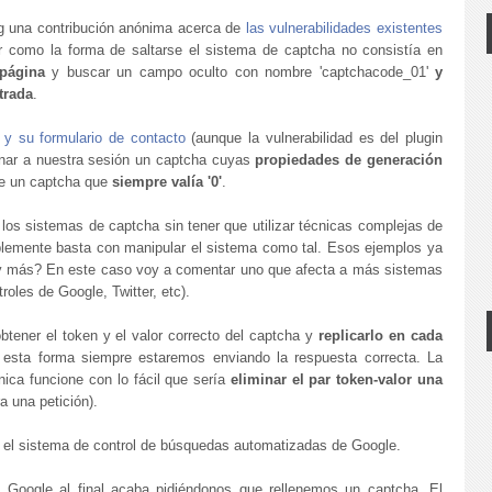
g una contribución anónima acerca de
las vulnerabilidades existentes
como la forma de saltarse el sistema de captcha no consistía en
 página
y buscar un campo oculto con nombre 'captchacode_01'
y
trada
.
y su formulario de contacto
(aunque la vulnerabilidad es del plugin
nar a nuestra sesión un captcha cuyas
propiedades de generación
te un captcha que
siempre valía '0'
.
os sistemas de captcha sin tener que utilizar técnicas complejas de
lemente basta con manipular el sistema como tal. Esos ejemplos ya
y más? En este caso voy a comentar uno que afecta a más sistemas
oles de Google, Twitter, etc).
ener el token y el valor correcto del captcha y
replicarlo en cada
sta forma siempre estaremos enviando la respuesta correcta. La
ica funcione con lo fácil que sería
eliminar el par token-valor una
a una petición).
. el sistema de control de búsquedas automatizadas de Google.
oogle al final acaba pidiéndonos que rellenemos un captcha. El