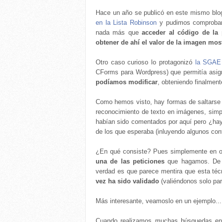
Hace un año se publicó en este mismo blo
en la Lista Robinson
y pudimos comprobar 
nada más que
acceder al código de la
obtener de ahí el valor de la imagen mos
Otro caso curioso lo protagonizó
la SGAE 
CForms para Wordpress) que permitía asig
podíamos modificar
, obteniendo finalmen
Como hemos visto, hay formas de saltarse l
reconocimiento de texto en imágenes, simp
habían sido comentados por aquí pero ¿ha
de los que esperaba (inluyendo algunos contr
¿En qué consiste? Pues simplemente en obt
una de las peticiones
que hagamos. De e
verdad es que parece mentira que esta técn
vez ha sido validado
(valiéndonos solo par
Más interesante, veamoslo en un ejemplo..
Cuando realizamos muchas búsquedas en G