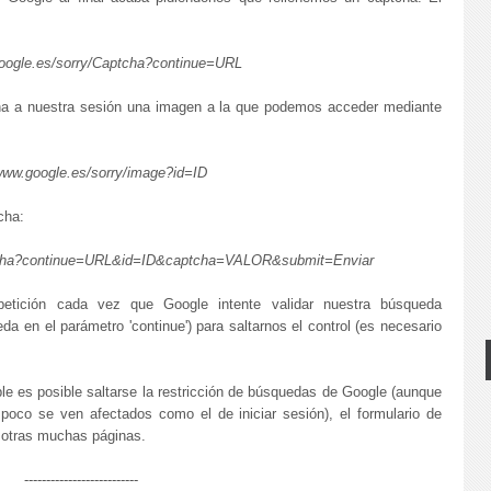
google.es/sorry/Captcha?continue=URL
na a nuestra sesión una imagen a la que podemos acceder mediante
/www.google.es/sorry/image?id=ID
cha:
ptcha?continue=URL&id=ID&captcha=VALOR&submit=Enviar
 petición cada vez que Google intente validar nuestra búsqueda
da en el parámetro 'continue') para saltarnos el control (es necesario
e es posible saltarse la restricción de búsquedas de Google (aunque
poco se ven afectados como el de iniciar sesión), el formulario de
y otras muchas páginas.
--------------------------