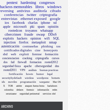
pentest
hardening
congresos
hackeos memorables
libros
windows
reversing
antivirus
auditoría
cifrado
conferencias
twitter
criptografia
entrevistas
ethernet exposed
google
ios
facebook
charlas
iphone
ssl
apple
microsoft
pki
spam
opinión
rootedcon
troyanos
whatsapp
cibercrimen
fraude
owasp
DDoS
exploits
hackers
opinion
wifi
SQL
injection
firefox
metasploit
nmap
autenticación
contraseñas
phishing
xss
certificados digitales
cine
honeypots
sbd
web
exploit
forense
formación
concienciacion
cracking
criptografía
cursos
dos
fail
firewall
formacion
rooted2012
seguridad física
apache
ciberseguridad
dns
rooted2011
VPN
análisis
buenas practicas
fortificación
howto
humor
legal
securitybydefault
wireless
wordpress
botnets
ids
moviles
programación
wargame
Mac OS
X
TOR
adobe
ataques fuerza bruta
backdoors
colombia
defaces
forensic
información
redes
securizame
seguridad perimetral
servicios sbd
ARCHIVO