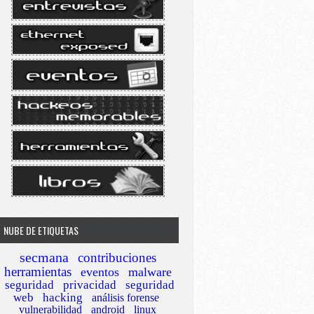
NUBE DE ETIQUETAS
secmana
contribuciones
herramientas
eventos
malware
seguridad
privacidad
seguridad
web
hacking
análisis forense
vulnerabilidad
android
linux