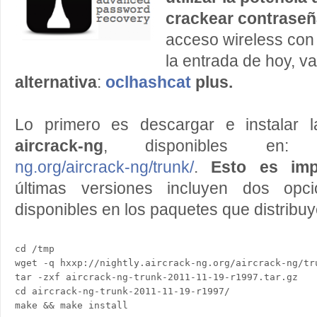
crackear contrase
acceso wireless co
la entrada de hoy, 
alternativa
:
oclhashcat
plus.
Lo primero es descargar e instalar 
aircrack-ng
, disponibles en
ng.org/aircrack-ng/trunk/
.
Esto es imp
últimas versiones incluyen dos op
disponibles en los paquetes que distribu
cd /tmp

wget -q hxxp://nightly.aircrack-ng.org/aircrack-ng/tr
tar -zxf aircrack-ng-trunk-2011-11-19-r1997.tar.gz

cd aircrack-ng-trunk-2011-11-19-r1997/
