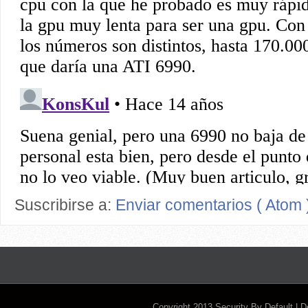
Suscribirse a:
Enviar comentarios ( Atom 
Copyright 2013
Security By Default
| 