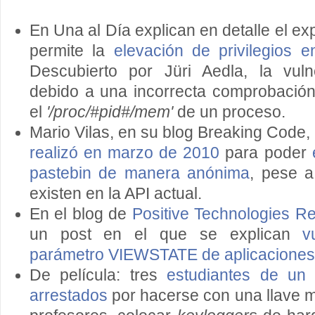
En Una al Día explican en detalle el ex
permite la
elevación de privilegios e
Descubierto por Jüri Aedla, la vuln
debido a una incorrecta comprobación d
el
'/proc/#pid#/mem'
de un proceso.
Mario Vilas, en su blog Breaking Code
realizó en marzo de 2010
para poder
pastebin de manera anónima
, pese a
existen en la API actual.
En el blog de
Positive Technologies R
un post en el que se explican
v
parámetro VIEWSTATE de aplicaciones
De película: tres
estudiantes de un i
arrestados
por hacerse con una llave m