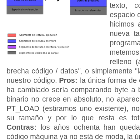
texto, 
espacio 
hicimos 
nueva t
program
metemos
relleno (
brecha código / datos", o simplemente "l
nuestro código.
Pros:
la única forma de 
ha cambiado sería comparando byte a by
binario no crece en absoluto, no apar
PT_LOAD (estiramos uno existente), 
su tamaño y por lo que resta es tota
Contras:
los años ochenta han queda
código máquina ya no está de moda, la ú