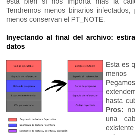
está bien si nos importa más la cali
Tendremos menos binarios infectados, p
menos conservan el PT_NOTE.
Inyectando al final del archivo: est
datos
Esta es 
menos 
Pegamos a
extendem
hasta cub
Pros:
no
una cab
existent