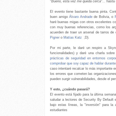
"
Bueno, esta vez me queda cerca
"... hasta 
El evento tiene bastante buena pinta. Con
buen amigo
Álvaro Andrade
de Bolivia, o
haré buenas migas con otros excelentes con
con muy buenas referencias, como los ar
acuerden de traer un arsenal de tarros de
Pigner
o
Matías Katz
;D).
Por mi parte, le daré un respiro a Sky
funcionalidades) y daré una charla sobr
prácticas de seguridad en entornos corpo
comprobar que soy capaz de hablar durante
caso intentaré recalcar lo más importante 
los errores que cometen las organizacione
pueden surgir vulnerabilidades, desde el per
Y esto, ¿cuándo pasará?
El evento está fijado para la última seman
saludar a lectores de Security By Default 
bajo estas líneas, la "inversión" para l
estudiantes