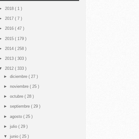
►
2018
( 1 )
►
2017
( 7 )
►
2016
( 47 )
►
2015
( 179 )
►
2014
( 258 )
►
2013
( 303 )
▼
2012
( 333 )
►
diciembre
( 27 )
►
noviembre
( 25 )
►
octubre
( 28 )
►
septiembre
( 29 )
►
agosto
( 25 )
►
julio
( 29 )
▼
junio
( 25 )