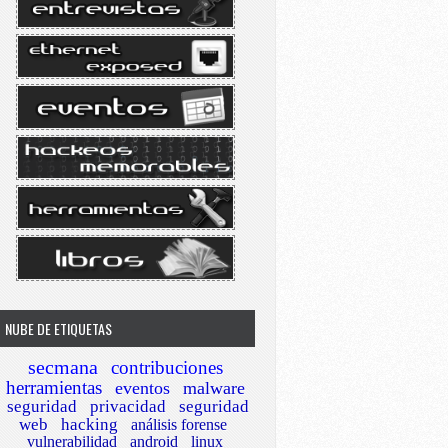
NUBE DE ETIQUETAS
secmana
contribuciones
herramientas
eventos
malware
seguridad
privacidad
seguridad
web
hacking
análisis forense
vulnerabilidad
android
linux