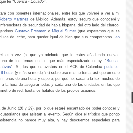
que leí "
Cuenca - Ecuador
".
tará con ponentes internacionales, entre los que volveré a ver a mi
Roberto Martínez
de México. Además, estoy seguro que conoceré y
ferencistas de seguridad de habla hispana, del otro lado del charco,
gentinos
Gustavo Presman
o
Miguel Sumer
(que esperemos que se
 dulce de leche, para quedar igual de bien que sus compatriotas
Leo
net esta vez (al que ya adelanto que le estoy añadiendo nuevas
e uno de los temas en los que más especializado estoy: "
Buenas
rativos
". Sí, los que estuvisteis en el ACK de Colombia
pudisteis
 8 horas
(y más si me dejáis) sobre ese mismo tema, así que en este
en menos de una hora, y espero, por qué no, sacar a la luz muchos de
s a la hora de asegurar todas y cada una de las unidades en las que
ímetro de red, hasta los hábitos de los propios usuarios.
a de Junio (28 y 29), por lo que estaré encantado de poder conocer y
ecuatorianos que asistan al evento. Según dice el tríptico que pongo
a asistencia no parece muy alta, y hay descuentos especiales para