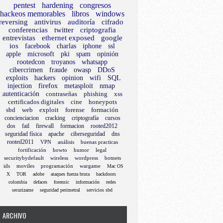
pentest
hardening
congresos
hackeos memorables
libros
windows
reversing
antivirus
auditoría
cifrado
conferencias
twitter
criptografia
entrevistas
ethernet exposed
google
ios
facebook
charlas
iphone
ssl
apple
microsoft
pki
spam
opinión
rootedcon
troyanos
whatsapp
cibercrimen
fraude
owasp
DDoS
exploits
hackers
opinion
wifi
SQL
injection
firefox
metasploit
nmap
autenticación
contraseñas
phishing
xss
certificados digitales
cine
honeypots
sbd
web
exploit
forense
formación
concienciacion
cracking
criptografía
cursos
dos
fail
firewall
formacion
rooted2012
seguridad física
apache
ciberseguridad
dns
rooted2011
VPN
análisis
buenas practicas
fortificación
howto
humor
legal
securitybydefault
wireless
wordpress
botnets
ids
moviles
programación
wargame
Mac OS
X
TOR
adobe
ataques fuerza bruta
backdoors
colombia
defaces
forensic
información
redes
securizame
seguridad perimetral
servicios sbd
ARCHIVO