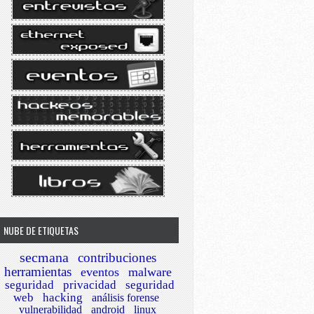
NUBE DE ETIQUETAS
secmana
contribuciones
herramientas
eventos
malware
seguridad
privacidad
seguridad
web
hacking
análisis forense
vulnerabilidad
android
linux