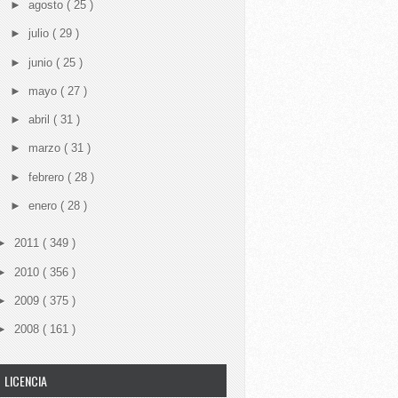
►
agosto
( 25 )
►
julio
( 29 )
►
junio
( 25 )
►
mayo
( 27 )
►
abril
( 31 )
►
marzo
( 31 )
►
febrero
( 28 )
►
enero
( 28 )
►
2011
( 349 )
►
2010
( 356 )
►
2009
( 375 )
►
2008
( 161 )
LICENCIA