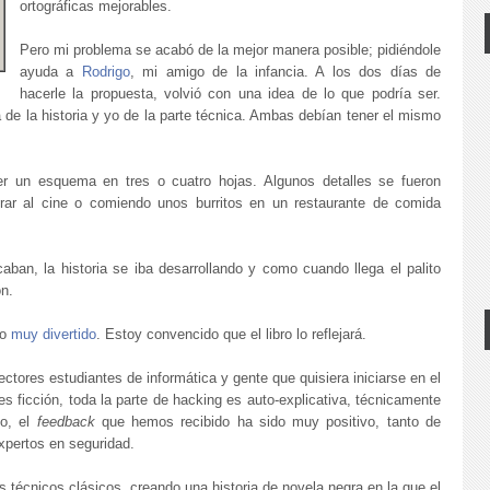
ortográficas mejorables.
Pero mi problema se acabó de la mejor manera posible; pidiéndole
ayuda a
Rodrigo
, mi amigo de la infancia. A los dos días de
hacerle la propuesta, volvió con una idea de lo que podría ser.
a de la historia y yo de la parte técnica. Ambas debían tener el mismo
r un esquema en tres o cuatro hojas. Algunos detalles se fueron
rar al cine o comiendo unos burritos en un restaurante de comida
ban, la historia se iba desarrollando y como cuando llega el palito
ón.
do
muy divertido
. Estoy convencido que el libro lo reflejará.
res estudiantes de informática y gente que quisiera iniciarse en el
 ficción, toda la parte de hacking es auto-explicativa, técnicamente
io, el
feedback
que hemos recibido ha sido muy positivo, tanto de
pertos en seguridad.
s técnicos clásicos, creando una historia de novela negra en la que el