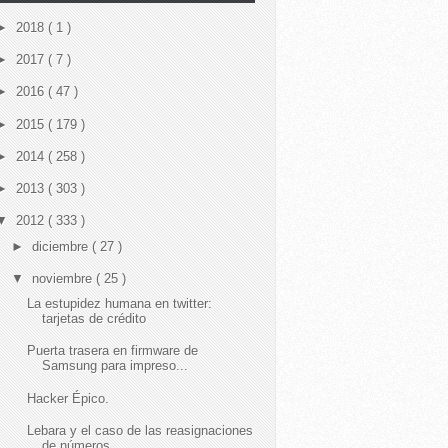
►
2018
( 1 )
►
2017
( 7 )
►
2016
( 47 )
►
2015
( 179 )
►
2014
( 258 )
►
2013
( 303 )
▼
2012
( 333 )
►
diciembre
( 27 )
▼
noviembre
( 25 )
La estupidez humana en twitter:
tarjetas de crédito
Puerta trasera en firmware de
Samsung para impreso...
Hacker Épico.
Lebara y el caso de las reasignaciones
de números