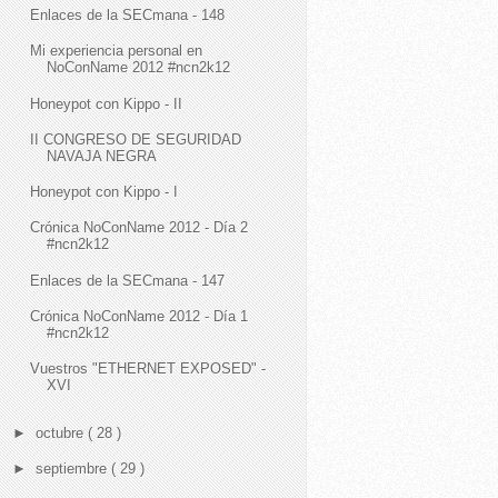
Enlaces de la SECmana - 148
Mi experiencia personal en
NoConName 2012 #ncn2k12
Honeypot con Kippo - II
II CONGRESO DE SEGURIDAD
NAVAJA NEGRA
Honeypot con Kippo - I
Crónica NoConName 2012 - Día 2
#ncn2k12
Enlaces de la SECmana - 147
Crónica NoConName 2012 - Día 1
#ncn2k12
Vuestros "ETHERNET EXPOSED" -
XVI
►
octubre
( 28 )
►
septiembre
( 29 )