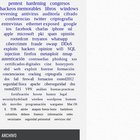
pentest
hardening
congresos
hackeos memorables
libros
windows
reversing
antivirus
auditoría
cifrado
conferencias
twitter
criptografia
entrevistas
ethernet exposed
google
ios
facebook
charlas
iphone
ssl
apple
microsoft
pki
spam
opinión
rootedcon
troyanos
whatsapp
cibercrimen
fraude
owasp
DDoS
exploits
hackers
opinion
wifi
SQL
injection
firefox
metasploit
nmap
autenticación
contraseñas
phishing
xss
certificados digitales
cine
honeypots
sbd
web
exploit
forense
formación
concienciacion
cracking
criptografía
cursos
dos
fail
firewall
formacion
rooted2012
seguridad física
apache
ciberseguridad
dns
rooted2011
VPN
análisis
buenas practicas
fortificación
howto
humor
legal
securitybydefault
wireless
wordpress
botnets
ids
moviles
programación
wargame
Mac OS
X
TOR
adobe
ataques fuerza bruta
backdoors
colombia
defaces
forensic
información
redes
securizame
seguridad perimetral
servicios sbd
ARCHIVO