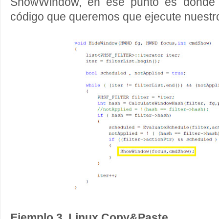
ShowWindow, en ese punto es donde s
código que queremos que ejecute nuestr
Ejemplo 3, Linux Copy&Paste.