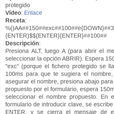
protegido
Vídeo
:
Enlace
Receta
:
%()AA##150##exc##100##e{DOWN}##3
{ENTER}$${ENTER}{ENTER}##100##
Descripción
:
Presiona ALT, luego A (para abrir el m
seleccionar la opción ABRIR). Espera 1
"exc" (porque el fichero protegido se ll
100ms para que te sugiera el nombre, 
asegurar el nombre, presiona abajo para
propuesto por el formulario, espera 150m
seleccionar el nombre propuesto. En 
formulario de introducir clave, se escribe
ENTER, y se cierra el mensaje de 