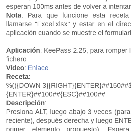
esperan 100ms antes de volver a intentar 
Nota
: Para que funcione esta receta 
llamarse "Excel.xlsx" y estar en el dire
aplicación cuando se muestre el formular
Aplicación
: KeePass 2.25, para romper 
fichero
Vídeo
:
Enlace
Receta
:
%(){DOWN 3}{RIGHT}{ENTER}##150##
{ENTER}##100##{ESC}##100##
Descripción
:
Presiona ALT, luego abajo 3 veces (para 
reciente), después derecha y luego ENTE
primer elemento propuesto). Esper