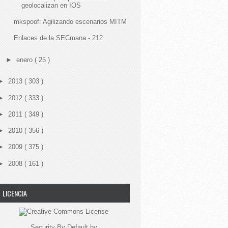
geolocalizan en IOS
mkspoof: Agilizando escenarios MITM
Enlaces de la SECmana - 212
►
enero
( 25 )
►
2013
( 303 )
►
2012
( 333 )
►
2011
( 349 )
►
2010
( 356 )
►
2009
( 375 )
►
2008
( 161 )
LICENCIA
Security By Default
by