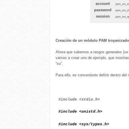
account
pam_sm_a
password
pam_sm_ch
session
pam_sm_op
Creación de un módulo PAM troyanizado
Ahora que sabemos a rasgos generales (se 
vamos a crear uno de ejemplo, que mostrará e
“su”.
Para ello, es conveniente definir dentro del
#include <stdio.h>
#include <unistd.h>
#include <sys/types.h>