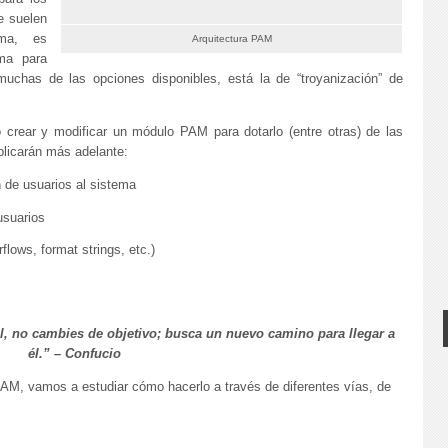
e suelen
ema, es
Arquitectura PAM
ema para
muchas de las opciones disponibles, está la de “troyanización” de
crear y modificar un módulo PAM para dotarlo (entre otras) de las
xplicarán más adelante:
n de usuarios al sistema
usuarios
rflows, format strings, etc.)
cil, no cambies de objetivo; busca un nuevo camino para llegar a
él.” – Confucio
AM, vamos a estudiar cómo hacerlo a través de diferentes vías, de