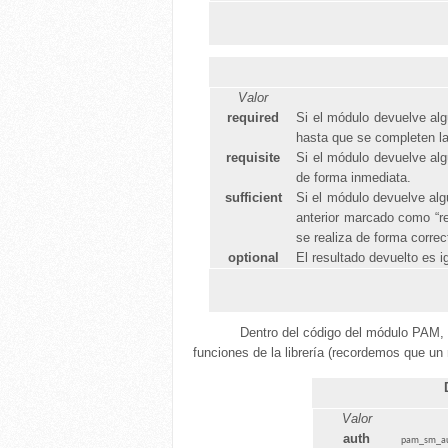
Valor
required
Si el módulo devuelve algú
hasta que se completen la
requisite
Si el módulo devuelve algú
de forma inmediata.
sufficient
Si el módulo devuelve algú
anterior marcado como “re
se realiza de forma correc
optional
El resultado devuelto es 
Dentro del código del módulo PAM, 
funciones de la librería (recordemos que un
Valor
auth
pam_sm_aut