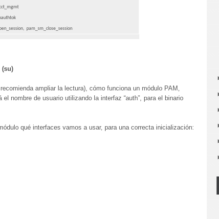
cct_mgmt
authtok
en_session,
pam_sm_close_session
 (su)
recomienda ampliar la lectura), cómo funciona un módulo PAM,
l nombre de usuario utilizando la interfaz “auth”, para el binario
 módulo qué interfaces vamos a usar, para una correcta inicialización: