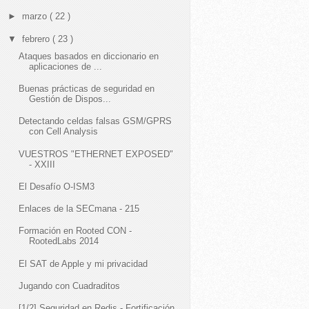
►
marzo
( 22 )
▼
febrero
( 23 )
Ataques basados en diccionario en
aplicaciones de ...
Buenas prácticas de seguridad en
Gestión de Dispos...
Detectando celdas falsas GSM/GPRS
con Cell Analysis
VUESTROS "ETHERNET EXPOSED"
- XXIII
El Desafío O-ISM3
Enlaces de la SECmana - 215
Formación en Rooted CON -
RootedLabs 2014
El SAT de Apple y mi privacidad
Jugando con Cuadraditos
[1/2] Seguridad en Redis - Fortificación