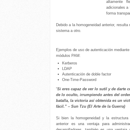
altamente fl
adicionales a
forma transpar
Debido a la homogeneidad anterior, result
sistema a otro.
Ejemplos de uso de autenticación mediante
módulos PAM:
Kerberos
LDAP
Autenticación de doble factor
One-Time-Password
“
Si eres capaz de ver lo sutil y de darte 
de lo oculto, irrumpiendo antes del orde
batalla, la victoria así obtenida es un vict
fácil.” – Sun Tzu (El Arte de la Guerra)
Si bien la homogeneidad y la estructura
anterior es una ventaja para administr
desarrolladores, también es una ventaja 