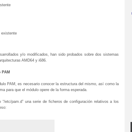
stente
existente
sarrollados y/o modificados, han sido probados sobre dos sistemas
arquitecturas AMD64 y i686.
lo PAM
lo PAM, es necesario conocer la estructura del mismo, así como la
tema para que el módulo opere de la forma esperada.
o “/etc/pam.d” una serie de ficheros de configuración relativos a los
eso: