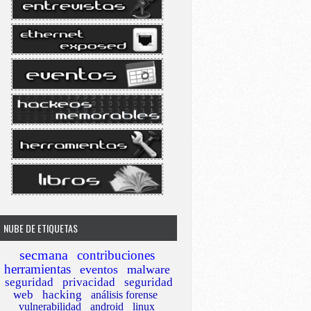
NUBE DE ETIQUETAS
secmana
contribuciones
herramientas
eventos
malware
seguridad
privacidad
seguridad
web
hacking
análisis forense
vulnerabilidad
android
linux