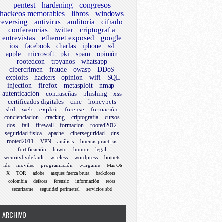
pentest
hardening
congresos
hackeos memorables
libros
windows
reversing
antivirus
auditoría
cifrado
conferencias
twitter
criptografia
entrevistas
ethernet exposed
google
ios
facebook
charlas
iphone
ssl
apple
microsoft
pki
spam
opinión
rootedcon
troyanos
whatsapp
cibercrimen
fraude
owasp
DDoS
exploits
hackers
opinion
wifi
SQL
injection
firefox
metasploit
nmap
autenticación
contraseñas
phishing
xss
certificados digitales
cine
honeypots
sbd
web
exploit
forense
formación
concienciacion
cracking
criptografía
cursos
dos
fail
firewall
formacion
rooted2012
seguridad física
apache
ciberseguridad
dns
rooted2011
VPN
análisis
buenas practicas
fortificación
howto
humor
legal
securitybydefault
wireless
wordpress
botnets
ids
moviles
programación
wargame
Mac OS
X
TOR
adobe
ataques fuerza bruta
backdoors
colombia
defaces
forensic
información
redes
securizame
seguridad perimetral
servicios sbd
ARCHIVO