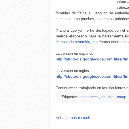
inform
cabeza
fórmulas de física si luego no se entiend
ejercicios, con pruebas, con casos práctico
Y ahora que ya me he desfogado con el e
hemos elaborado para la herramienta N
demasiado resumida
, queríamos darle una v
La versión en español:
http://sbdtools.googlecode.com/files/Nm
La versión en inglés:
http://sbdtools.googlecode.com/files/Nm
Continuamos trabajando en las siguientes q
Etiquetas:
cheatsheet
,
chuleta
,
nmap
Entrada más reciente