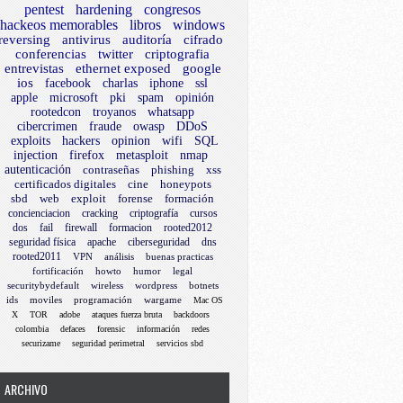
pentest
hardening
congresos
hackeos memorables
libros
windows
reversing
antivirus
auditoría
cifrado
conferencias
twitter
criptografia
entrevistas
ethernet exposed
google
ios
facebook
charlas
iphone
ssl
apple
microsoft
pki
spam
opinión
rootedcon
troyanos
whatsapp
cibercrimen
fraude
owasp
DDoS
exploits
hackers
opinion
wifi
SQL
injection
firefox
metasploit
nmap
autenticación
contraseñas
phishing
xss
certificados digitales
cine
honeypots
sbd
web
exploit
forense
formación
concienciacion
cracking
criptografía
cursos
dos
fail
firewall
formacion
rooted2012
seguridad física
apache
ciberseguridad
dns
rooted2011
VPN
análisis
buenas practicas
fortificación
howto
humor
legal
securitybydefault
wireless
wordpress
botnets
ids
moviles
programación
wargame
Mac OS
X
TOR
adobe
ataques fuerza bruta
backdoors
colombia
defaces
forensic
información
redes
securizame
seguridad perimetral
servicios sbd
ARCHIVO