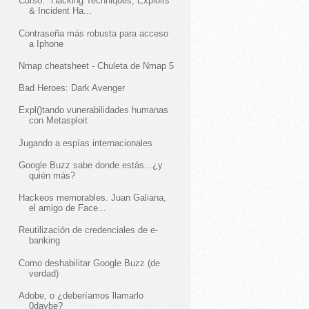
Curso: "Hacking Techniques, Exploits
& Incident Ha...
Contraseña más robusta para acceso
a Iphone
Nmap cheatsheet - Chuleta de Nmap 5
Bad Heroes: Dark Avenger
Expl()tando vunerabilidades humanas
con Metasploit
Jugando a espías internacionales
Google Buzz sabe donde estás...¿y
quién más?
Hackeos memorables. Juan Galiana,
el amigo de Face...
Reutilización de credenciales de e-
banking
Como deshabilitar Google Buzz (de
verdad)
Adobe, o ¿deberíamos llamarlo
0daybe?