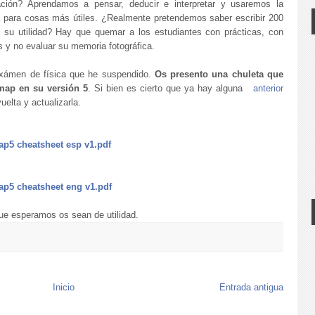
ación? Aprendamos a pensar, deducir e interpretar y usaremos la
 para cosas más útiles. ¿Realmente pretendemos saber escribir 200
e su utilidad? Hay que quemar a los estudiantes con prácticas, con
s y no evaluar su memoria fotográfica.
xámen de física que he suspendido.
Os presento una chuleta que
map en su versión 5
. Si bien es cierto que ya hay alguna
anterior
uelta y actualizarla.
ap5 cheatsheet esp v1.pdf
ap5 cheatsheet eng v1.pdf
ue esperamos os sean de utilidad.
Inicio
Entrada antigua