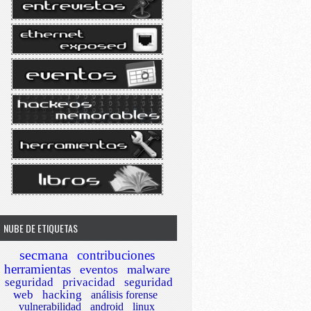
NUBE DE ETIQUETAS
secmana
contribuciones
herramientas
eventos
malware
seguridad
privacidad
seguridad
web
hacking
análisis forense
vulnerabilidad
android
linux