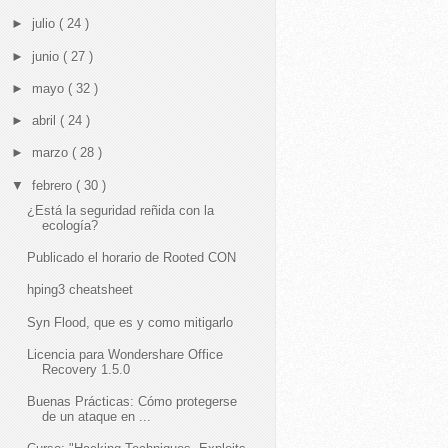
►
julio
( 24 )
►
junio
( 27 )
►
mayo
( 32 )
►
abril
( 24 )
►
marzo
( 28 )
▼
febrero
( 30 )
¿Está la seguridad reñida con la
ecología?
Publicado el horario de Rooted CON
hping3 cheatsheet
Syn Flood, que es y como mitigarlo
Licencia para Wondershare Office
Recovery 1.5.0
Buenas Prácticas: Cómo protegerse
de un ataque en ...