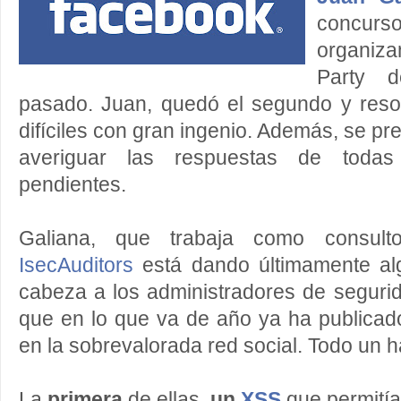
concurs
organi
Party 
pasado. Juan, quedó el segundo y res
difíciles con gran ingenio. Además, se p
averiguar las respuestas de todas
pendientes.
Galiana, que trabaja como consult
IsecAuditors
está dando últimamente al
cabeza a los administradores de segur
que en lo que va de año ya ha publicad
en la sobrevalorada red social. Todo un
La
primera
de ellas,
un
XSS
que permitía