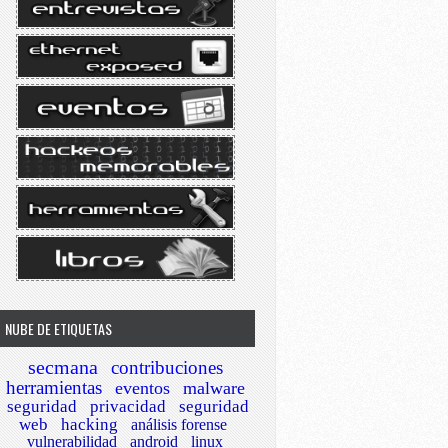
NUBE DE ETIQUETAS
secmana
contribuciones
herramientas
eventos
malware
seguridad
privacidad
seguridad
web
hacking
análisis forense
vulnerabilidad
android
linux