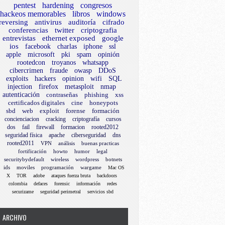
pentest
hardening
congresos
hackeos memorables
libros
windows
reversing
antivirus
auditoría
cifrado
conferencias
twitter
criptografia
entrevistas
ethernet exposed
google
ios
facebook
charlas
iphone
ssl
apple
microsoft
pki
spam
opinión
rootedcon
troyanos
whatsapp
cibercrimen
fraude
owasp
DDoS
exploits
hackers
opinion
wifi
SQL
injection
firefox
metasploit
nmap
autenticación
contraseñas
phishing
xss
certificados digitales
cine
honeypots
sbd
web
exploit
forense
formación
concienciacion
cracking
criptografía
cursos
dos
fail
firewall
formacion
rooted2012
seguridad física
apache
ciberseguridad
dns
rooted2011
VPN
análisis
buenas practicas
fortificación
howto
humor
legal
securitybydefault
wireless
wordpress
botnets
ids
moviles
programación
wargame
Mac OS
X
TOR
adobe
ataques fuerza bruta
backdoors
colombia
defaces
forensic
información
redes
securizame
seguridad perimetral
servicios sbd
ARCHIVO