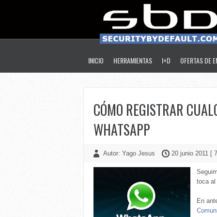
INICIO
HERRAMIENTAS
I+D
OFERTAS DE 
CÓMO REGISTRAR CUALQ
WHATSAPP
Autor: Yago Jesus
20 junio 2011 [ 
Seguim
toca al
En ant
Comuni