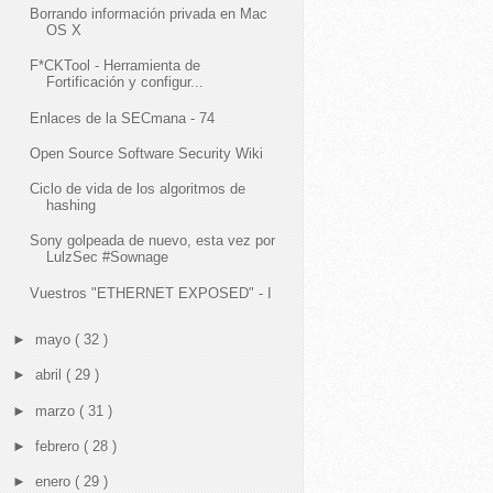
Borrando información privada en Mac
OS X
F*CKTool - Herramienta de
Fortificación y configur...
Enlaces de la SECmana - 74
Open Source Software Security Wiki
Ciclo de vida de los algoritmos de
hashing
Sony golpeada de nuevo, esta vez por
LulzSec #Sownage
Vuestros "ETHERNET EXPOSED" - I
►
mayo
( 32 )
►
abril
( 29 )
►
marzo
( 31 )
►
febrero
( 28 )
►
enero
( 29 )