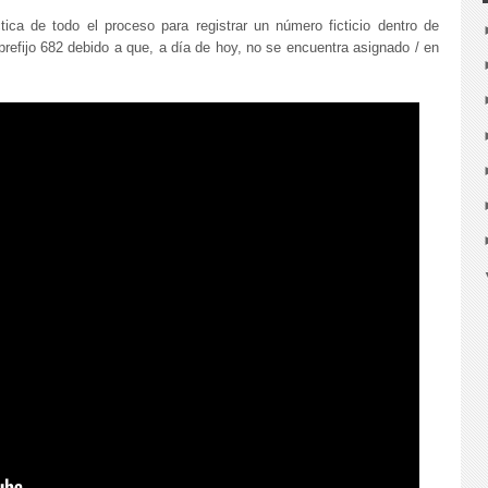
ca de todo el proceso para registrar un número ficticio dentro de
efijo 682 debido a que, a día de hoy, no se encuentra asignado / en