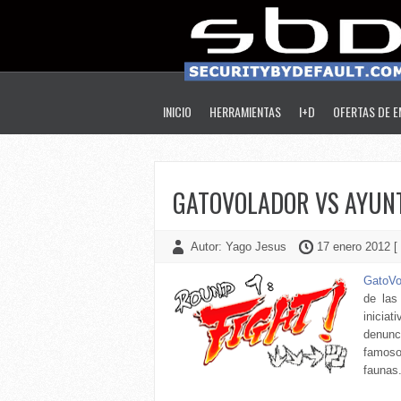
INICIO
HERRAMIENTAS
I+D
OFERTAS DE 
GATOVOLADOR VS AYUN
Autor: Yago Jesus
17 enero 2012 [
GatoVo
de las
iniciat
denunc
famoso
faunas