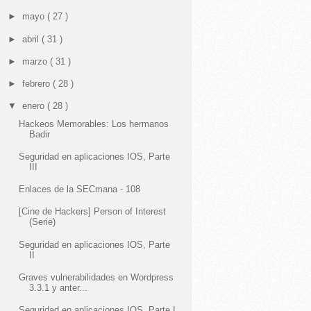
►
mayo
( 27 )
►
abril
( 31 )
►
marzo
( 31 )
►
febrero
( 28 )
▼
enero
( 28 )
Hackeos Memorables: Los hermanos
Badir
Seguridad en aplicaciones IOS, Parte
III
Enlaces de la SECmana - 108
[Cine de Hackers] Person of Interest
(Serie)
Seguridad en aplicaciones IOS, Parte
II
Graves vulnerabilidades en Wordpress
3.3.1 y anter...
Seguridad en aplicaciones IOS, Parte I