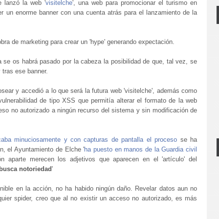
 lanzó la web '
visitelche
', una web para promocionar el turismo en
er un enorme banner con una cuenta atrás para el lanzamiento de la
obra de marketing para crear un 'hype' generando expectación.
se os habrá pasado por la cabeza la posibilidad de que, tal vez, se
y tras ese banner.
sear y accedió a lo que será la futura web 'visitelche', además como
ulnerabilidad de tipo XSS que permitía alterar el formato de la web
eso no autorizado a ningún recurso del sistema y sin modificación de
caba minuciosamente y con capturas de pantalla el proceso
se ha
n, el Ayuntamiento de Elche '
ha puesto en manos de la Guardia civil
n aparte merecen los adjetivos que aparecen en el 'artículo' del
busca notoriedad
'
ible en la acción, no ha habido ningún daño. Revelar datos aun no
uier spider, creo que al no existir un acceso no autorizado, es más