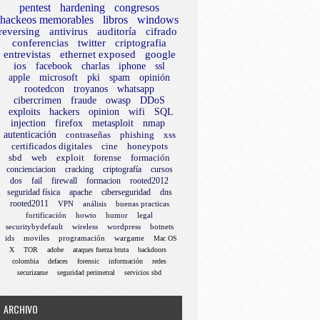
pentest
hardening
congresos
hackeos memorables
libros
windows
reversing
antivirus
auditoría
cifrado
conferencias
twitter
criptografia
entrevistas
ethernet exposed
google
ios
facebook
charlas
iphone
ssl
apple
microsoft
pki
spam
opinión
rootedcon
troyanos
whatsapp
cibercrimen
fraude
owasp
DDoS
exploits
hackers
opinion
wifi
SQL
injection
firefox
metasploit
nmap
autenticación
contraseñas
phishing
xss
certificados digitales
cine
honeypots
sbd
web
exploit
forense
formación
concienciacion
cracking
criptografía
cursos
dos
fail
firewall
formacion
rooted2012
seguridad física
apache
ciberseguridad
dns
rooted2011
VPN
análisis
buenas practicas
fortificación
howto
humor
legal
securitybydefault
wireless
wordpress
botnets
ids
moviles
programación
wargame
Mac OS
X
TOR
adobe
ataques fuerza bruta
backdoors
colombia
defaces
forensic
información
redes
securizame
seguridad perimetral
servicios sbd
ARCHIVO