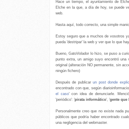
Hace un tiempo, el ayuntamiento de Elche
Elche en la que, a día de hoy, se puede v
web.
Hasta aquí, todo correcto, una simple mani
Estoy seguro que a muchos de vosotros ya 
pueda 'destripar' la web y ver que lo que ha
Bueno, GatoVolador lo hizo, se puso a curio
punto extra, un amigo suyo encontró una v
original (alteración NO permanente, sin acc
ningún fichero)
Después de publicar
un post donde expli
encontrado con que, según diarioinformacio
el caso
' con idea de denunciarle. Menció
'periódico': '
pirata informático
', '
gente que 
Personalmente creo que no existe nada pun
públicos que podría haber encontrado cualq
una negligencia del webmaster.