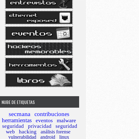
NUBE DE ETIQUETAS
secmana
contribuciones
herramientas
eventos
malware
seguridad
privacidad
seguridad
web
hacking
análisis forense
vulnerabilidad
android
linux