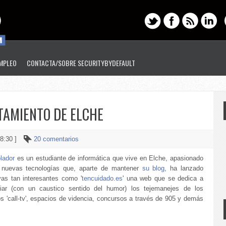
EMPLEO
CONTACTA/SOBRE SECURITYBYDEFAULT
TAMIENTO DE ELCHE
 8:30 ]
20 comentarios
lador
es un estudiante de informática que vive en Elche, apasionado
 nuevas tecnologías que, aparte de mantener
su blog
, ha lanzado
ivas tan interesantes como '
tencuidado.es
' una web que se dedica a
iar (con un caustico sentido del humor) los tejemanejes de los
s 'call-tv', espacios de videncia, concursos a través de 905 y demás
.