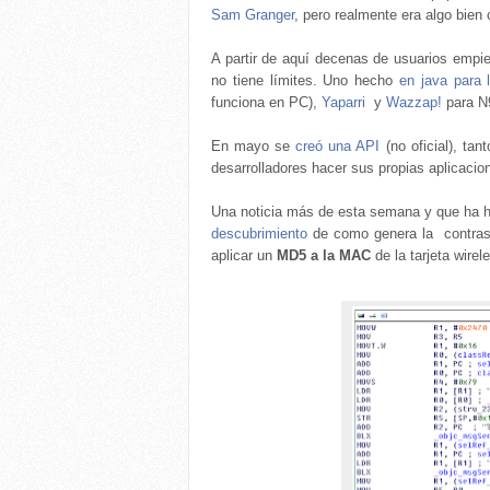
Sam Granger
, pero realmente era algo bien
A partir de aquí decenas de usuarios empie
no tiene límites. Uno hecho
en java para 
funciona en PC),
Yaparri
y
Wazzap!
para N9
En mayo se
creó una API
(no oficial), ta
desarrolladores hacer sus propias aplicacio
Una noticia más de esta semana y que ha he
descubrimiento
de como genera la contrase
aplicar un
MD5 a la MAC
de la tarjeta wire