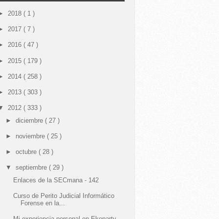
►
2018
( 1 )
►
2017
( 7 )
►
2016
( 47 )
►
2015
( 179 )
►
2014
( 258 )
►
2013
( 303 )
▼
2012
( 333 )
►
diciembre
( 27 )
►
noviembre
( 25 )
►
octubre
( 28 )
▼
septiembre
( 29 )
Enlaces de la SECmana - 142
Curso de Perito Judicial Informático
Forense en la...
Mi experiencia personal en Ekoparty