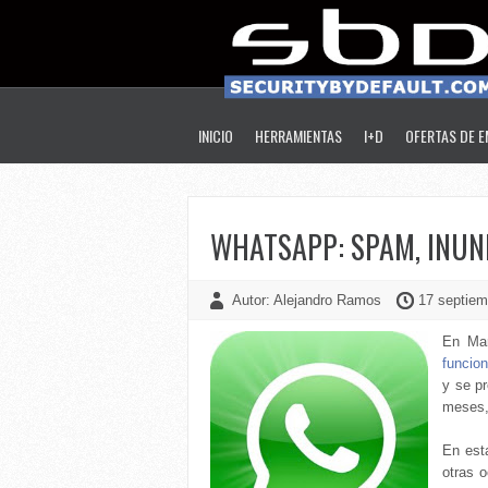
INICIO
HERRAMIENTAS
I+D
OFERTAS DE 
WHATSAPP: SPAM, INUN
Autor: Alejandro Ramos
17 septiem
En Mar
funcio
y se p
meses,
En est
otras 