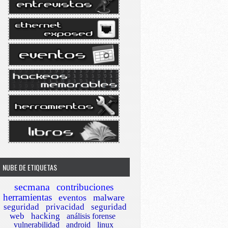
NUBE DE ETIQUETAS
secmana
contribuciones
herramientas
eventos
malware
seguridad
privacidad
seguridad
web
hacking
análisis forense
vulnerabilidad
android
linux