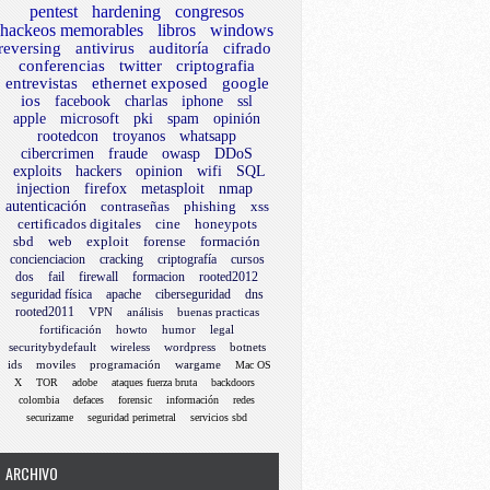
pentest
hardening
congresos
hackeos memorables
libros
windows
reversing
antivirus
auditoría
cifrado
conferencias
twitter
criptografia
entrevistas
ethernet exposed
google
ios
facebook
charlas
iphone
ssl
apple
microsoft
pki
spam
opinión
rootedcon
troyanos
whatsapp
cibercrimen
fraude
owasp
DDoS
exploits
hackers
opinion
wifi
SQL
injection
firefox
metasploit
nmap
autenticación
contraseñas
phishing
xss
certificados digitales
cine
honeypots
sbd
web
exploit
forense
formación
concienciacion
cracking
criptografía
cursos
dos
fail
firewall
formacion
rooted2012
seguridad física
apache
ciberseguridad
dns
rooted2011
VPN
análisis
buenas practicas
fortificación
howto
humor
legal
securitybydefault
wireless
wordpress
botnets
ids
moviles
programación
wargame
Mac OS
X
TOR
adobe
ataques fuerza bruta
backdoors
colombia
defaces
forensic
información
redes
securizame
seguridad perimetral
servicios sbd
ARCHIVO