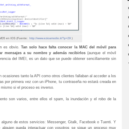
 MD5 en IOS (Fuente:
http://www.ezioamodio.it/?p=29
)
ón es obvio.
Tan solo hace falta conocer la MAC del móvil para
r mensajes a su nombre y además recibirlos
(aunque el móvil
ferencia del IMEI, es un dato que se puede obtener sencillamente sin
n ocasiones tanto la API como otros clientes fallaban al acceder a los
ras por primera vez con un iPhone, tu contraseña no estará creada en
lo mismo si el proceso es inverso.
nto son varios, entre ellos el spam, la inundación y el robo de la
alguno de estos servicios: Messenger, Gtalk, Facebook o Tuenti. Y
 alguien pueda interactuar con vosotros se sigue un proceso muy