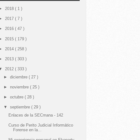
►
2018
( 1 )
►
2017
( 7 )
►
2016
( 47 )
►
2015
( 179 )
►
2014
( 258 )
►
2013
( 303 )
▼
2012
( 333 )
►
diciembre
( 27 )
►
noviembre
( 25 )
►
octubre
( 28 )
▼
septiembre
( 29 )
Enlaces de la SECmana - 142
Curso de Perito Judicial Informático
Forense en la...
Mi experiencia personal en Ekoparty