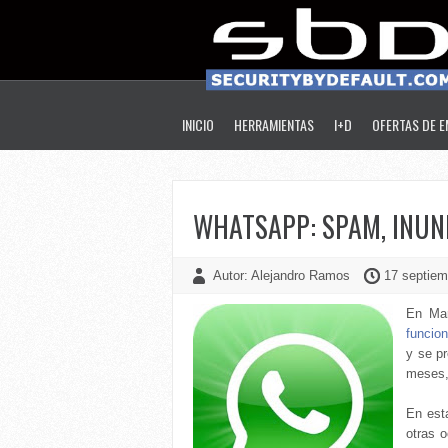
INICIO
HERRAMIENTAS
I+D
OFERTAS DE 
WHATSAPP: SPAM, INUN
Autor: Alejandro Ramos
17 septiem
En Mar
funcio
y se p
meses,
En est
otras 