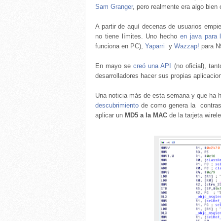
Sam Granger
, pero realmente era algo bien
A partir de aquí decenas de usuarios empie
no tiene límites. Uno hecho
en java para 
funciona en PC),
Yaparri
y
Wazzap!
para N9
En mayo se
creó una API
(no oficial), ta
desarrolladores hacer sus propias aplicacio
Una noticia más de esta semana y que ha he
descubrimiento
de como genera la contrase
aplicar un
MD5 a la MAC
de la tarjeta wire