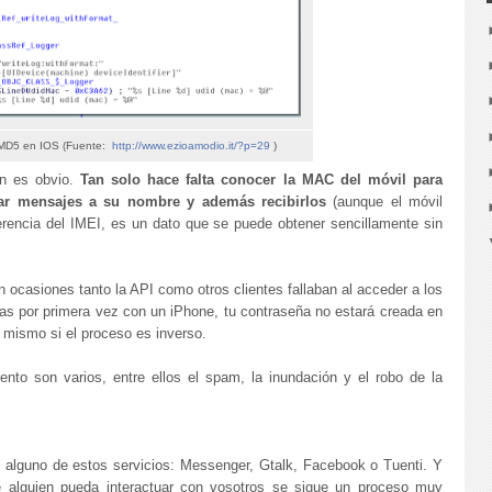
 MD5 en IOS (Fuente:
http://www.ezioamodio.it/?p=29
)
ón es obvio.
Tan solo hace falta conocer la MAC del móvil para
r mensajes a su nombre y además recibirlos
(aunque el móvil
ferencia del IMEI, es un dato que se puede obtener sencillamente sin
n ocasiones tanto la API como otros clientes fallaban al acceder a los
ras por primera vez con un iPhone, tu contraseña no estará creada en
lo mismo si el proceso es inverso.
nto son varios, entre ellos el spam, la inundación y el robo de la
alguno de estos servicios: Messenger, Gtalk, Facebook o Tuenti. Y
 alguien pueda interactuar con vosotros se sigue un proceso muy