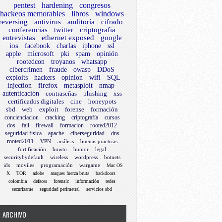
pentest
hardening
congresos
hackeos memorables
libros
windows
reversing
antivirus
auditoría
cifrado
conferencias
twitter
criptografia
entrevistas
ethernet exposed
google
ios
facebook
charlas
iphone
ssl
apple
microsoft
pki
spam
opinión
rootedcon
troyanos
whatsapp
cibercrimen
fraude
owasp
DDoS
exploits
hackers
opinion
wifi
SQL
injection
firefox
metasploit
nmap
autenticación
contraseñas
phishing
xss
certificados digitales
cine
honeypots
sbd
web
exploit
forense
formación
concienciacion
cracking
criptografía
cursos
dos
fail
firewall
formacion
rooted2012
seguridad física
apache
ciberseguridad
dns
rooted2011
VPN
análisis
buenas practicas
fortificación
howto
humor
legal
securitybydefault
wireless
wordpress
botnets
ids
moviles
programación
wargame
Mac OS
X
TOR
adobe
ataques fuerza bruta
backdoors
colombia
defaces
forensic
información
redes
securizame
seguridad perimetral
servicios sbd
ARCHIVO