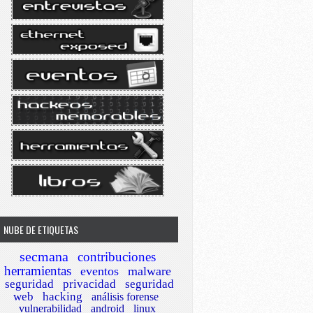
NUBE DE ETIQUETAS
secmana
contribuciones
herramientas
eventos
malware
seguridad
privacidad
seguridad
web
hacking
análisis forense
vulnerabilidad
android
linux