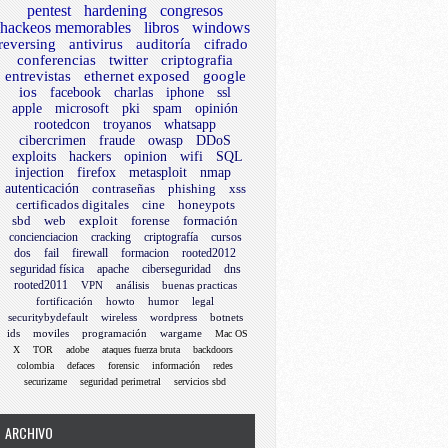
pentest
hardening
congresos
hackeos memorables
libros
windows
reversing
antivirus
auditoría
cifrado
conferencias
twitter
criptografia
entrevistas
ethernet exposed
google
ios
facebook
charlas
iphone
ssl
apple
microsoft
pki
spam
opinión
rootedcon
troyanos
whatsapp
cibercrimen
fraude
owasp
DDoS
exploits
hackers
opinion
wifi
SQL
injection
firefox
metasploit
nmap
autenticación
contraseñas
phishing
xss
certificados digitales
cine
honeypots
sbd
web
exploit
forense
formación
concienciacion
cracking
criptografía
cursos
dos
fail
firewall
formacion
rooted2012
seguridad física
apache
ciberseguridad
dns
rooted2011
VPN
análisis
buenas practicas
fortificación
howto
humor
legal
securitybydefault
wireless
wordpress
botnets
ids
moviles
programación
wargame
Mac OS
X
TOR
adobe
ataques fuerza bruta
backdoors
colombia
defaces
forensic
información
redes
securizame
seguridad perimetral
servicios sbd
ARCHIVO