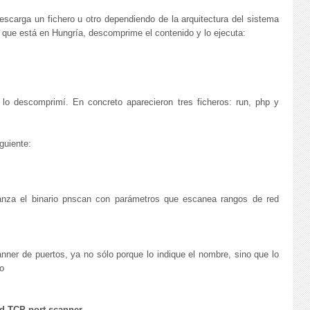
escarga un fichero u otro dependiendo de la arquitectura del sistema
 que está en Hungría, descomprime el contenido y lo ejecuta:
lo descomprimí. En concreto aparecieron tres ficheros: run, php y
guiente:
lanza el binario pnscan con parámetros que escanea rangos de red
ner de puertos, ya no sólo porque lo indique el nombre, sino que lo
o
d TCP port scanner.