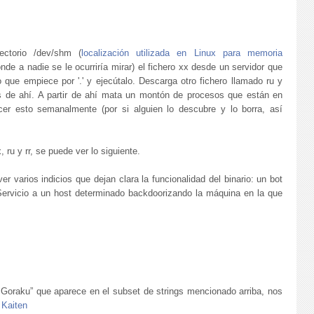
ectorio /dev/shm (
localización utilizada en Linux para memoria
nde a nadie se le ocurriría mirar) el fichero xx desde un servidor que
 que empiece por '.' y ejecútalo. Descarga otro fichero llamado ru y
os de ahí. A partir de ahí mata un montón de procesos que están en
er esto semanalmente (por si alguien lo descubre y lo borra, así
 ru y rr, se puede ver lo siguiente.
r varios indicios que dejan clara la funcionalidad del binario: un bot
ervicio a un host determinado backdoorizando la máquina en la que
oraku” que aparece en el subset de strings mencionado arriba, nos
 Kaiten