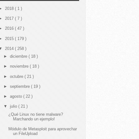
►
2018
( 1 )
►
2017
( 7 )
►
2016
( 47 )
►
2015
( 179 )
▼
2014
( 258 )
►
diciembre
( 18 )
►
noviembre
( 18 )
►
octubre
( 21 )
►
septiembre
( 19 )
►
agosto
( 22 )
▼
julio
( 21 )
¿Qué Linux no tiene malware?
Marchando un ejemplo!
Módulo de Metasploit para aprovechar
un FileUpload