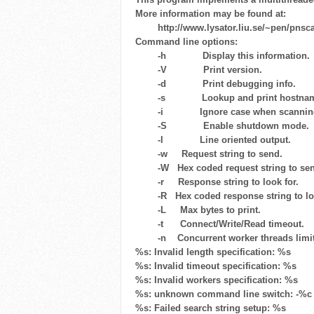
More information may be found at:
http://www.lysator.liu.se/~pen/pnsc
Command line options:
-h Display this information.
-V Print version.
-d Print debugging info.
-s Lookup and print hostnam
-i Ignore case when scanning 
-S Enable shutdown mode.
-l Line oriented output.
-w
Request string to send.
-W
Hex coded request string to se
-r
Response string to look for.
-R
Hex coded response string to loo
-L
Max bytes to print.
-t
Connect/Write/Read timeout.
-n
Concurrent worker threads limit
%s: Invalid length specification: %s
%s: Invalid timeout specification: %s
%s: Invalid workers specification: %s
%s: unknown command line switch: -%c
%s: Failed search string setup: %s