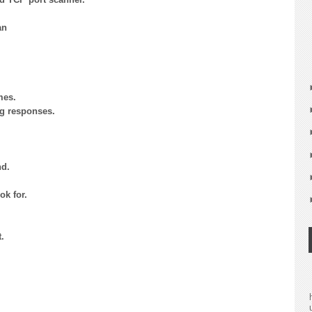
an
es.
responses.
nd.
k for.
.