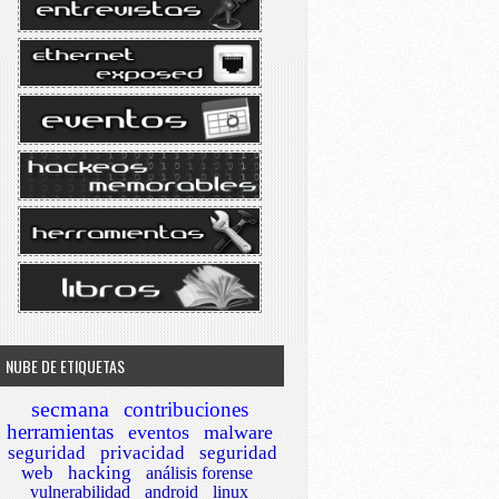
NUBE DE ETIQUETAS
secmana
contribuciones
herramientas
eventos
malware
seguridad
privacidad
seguridad
web
hacking
análisis forense
vulnerabilidad
android
linux