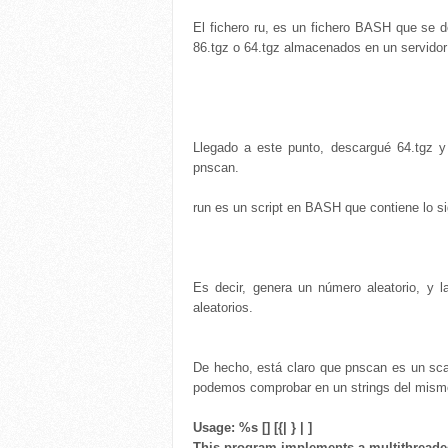
El fichero ru, es un fichero BASH que se d
86.tgz o 64.tgz almacenados en un servidor
Llegado a este punto, descargué 64.tgz y 
pnscan.
run es un script en BASH que contiene lo si
Es decir, genera un número aleatorio, y 
aleatorios.
De hecho, está claro que pnscan es un scan
podemos comprobar en un strings del mism
Usage: %s [
] [{
|
} |
]
This program implements a multithreade