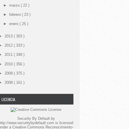
►
marzo
( 22 )
►
febrero
( 23 )
►
enero
( 25 )
►
2013
( 303 )
►
2012
( 333 )
►
2011
( 349 )
►
2010
( 356 )
►
2009
( 375 )
►
2008
( 161 )
LICENCIA
Security By Default
by
http://www.securitybydefault.com
is licensed
under a
Creative Commons Reconocimiento-