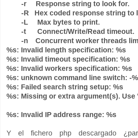
-r
Response string to look for.
-R
Hex coded response string to l
-L
Max bytes to print.
-t
Connect/Write/Read timeout.
-n
Concurrent worker threads limi
%s: Invalid length specification: %s
%s: Invalid timeout specification: %s
%s: Invalid workers specification: %s
%s: unknown command line switch: -
%s: Failed search string setup: %s
%s: Missing or extra argument(s). Use '-
%s: Invalid IP address range: %s
Y el fichero php descargado ¿pa