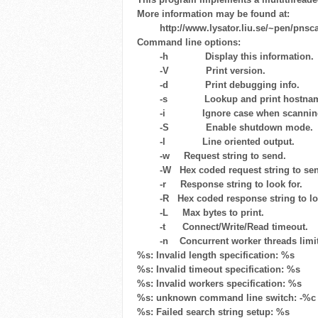
More information may be found at:
http://www.lysator.liu.se/~pen/pnsc
Command line options:
-h Display this information.
-V Print version.
-d Print debugging info.
-s Lookup and print hostnam
-i Ignore case when scanning 
-S Enable shutdown mode.
-l Line oriented output.
-w
Request string to send.
-W
Hex coded request string to se
-r
Response string to look for.
-R
Hex coded response string to loo
-L
Max bytes to print.
-t
Connect/Write/Read timeout.
-n
Concurrent worker threads limit
%s: Invalid length specification: %s
%s: Invalid timeout specification: %s
%s: Invalid workers specification: %s
%s: unknown command line switch: -%c
%s: Failed search string setup: %s