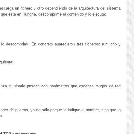
escarga un fichero u otro dependiendo de la arquitectura del sistema
 que está en Hungría, descomprime el contenido y lo ejecuta:
lo descomprimí. En concreto aparecieron tres ficheros: run, php y
guiente:
lanza el binario pnscan con parámetros que escanea rangos de red
ner de puertos, ya no sólo porque lo indique el nombre, sino que lo
o
d TCP port scanner.