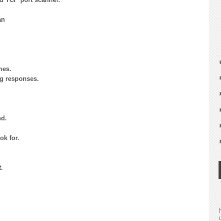
an
es.
responses.
nd.
k for.
.