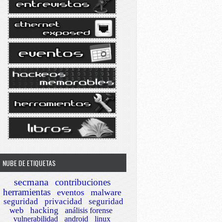
NUBE DE ETIQUETAS
secmana
contribuciones
herramientas
eventos
malware
seguridad
privacidad
seguridad
web
hacking
análisis forense
vulnerabilidad
android
linux