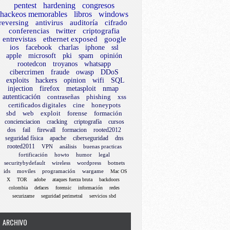
pentest
hardening
congresos
hackeos memorables
libros
windows
reversing
antivirus
auditoría
cifrado
conferencias
twitter
criptografia
entrevistas
ethernet exposed
google
ios
facebook
charlas
iphone
ssl
apple
microsoft
pki
spam
opinión
rootedcon
troyanos
whatsapp
cibercrimen
fraude
owasp
DDoS
exploits
hackers
opinion
wifi
SQL
injection
firefox
metasploit
nmap
autenticación
contraseñas
phishing
xss
certificados digitales
cine
honeypots
sbd
web
exploit
forense
formación
concienciacion
cracking
criptografía
cursos
dos
fail
firewall
formacion
rooted2012
seguridad física
apache
ciberseguridad
dns
rooted2011
VPN
análisis
buenas practicas
fortificación
howto
humor
legal
securitybydefault
wireless
wordpress
botnets
ids
moviles
programación
wargame
Mac OS
X
TOR
adobe
ataques fuerza bruta
backdoors
colombia
defaces
forensic
información
redes
securizame
seguridad perimetral
servicios sbd
ARCHIVO