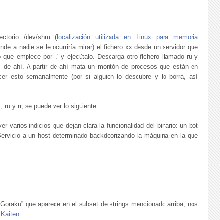
ectorio /dev/shm (
localización utilizada en Linux para memoria
nde a nadie se le ocurriría mirar) el fichero xx desde un servidor que
 que empiece por '.' y ejecútalo. Descarga otro fichero llamado ru y
os de ahí. A partir de ahí mata un montón de procesos que están en
er esto semanalmente (por si alguien lo descubre y lo borra, así
 ru y rr, se puede ver lo siguiente.
r varios indicios que dejan clara la funcionalidad del binario: un bot
ervicio a un host determinado backdoorizando la máquina en la que
oraku” que aparece en el subset de strings mencionado arriba, nos
 Kaiten