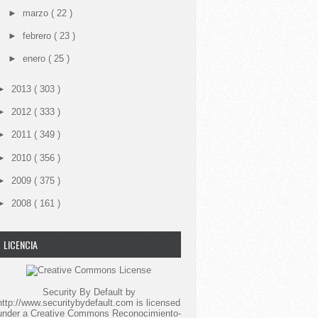
►
marzo
( 22 )
►
febrero
( 23 )
►
enero
( 25 )
►
2013
( 303 )
►
2012
( 333 )
►
2011
( 349 )
►
2010
( 356 )
►
2009
( 375 )
►
2008
( 161 )
LICENCIA
Security By Default
by
http://www.securitybydefault.com
is licensed
under a
Creative Commons Reconocimiento-