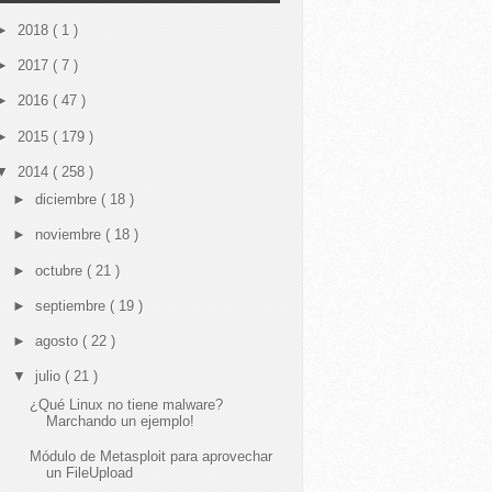
►
2018
( 1 )
►
2017
( 7 )
►
2016
( 47 )
►
2015
( 179 )
▼
2014
( 258 )
►
diciembre
( 18 )
►
noviembre
( 18 )
►
octubre
( 21 )
►
septiembre
( 19 )
►
agosto
( 22 )
▼
julio
( 21 )
¿Qué Linux no tiene malware?
Marchando un ejemplo!
Módulo de Metasploit para aprovechar
un FileUpload