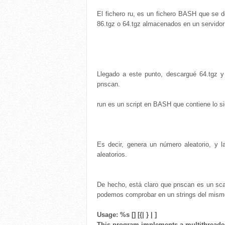
El fichero ru, es un fichero BASH que se d
86.tgz o 64.tgz almacenados en un servidor
Llegado a este punto, descargué 64.tgz y 
pnscan.
run es un script en BASH que contiene lo si
Es decir, genera un número aleatorio, y 
aleatorios.
De hecho, está claro que pnscan es un scan
podemos comprobar en un strings del mism
Usage: %s [
] [{
|
} |
]
This program implements a multithreade