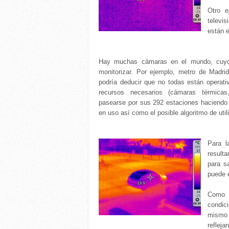
Otro e
televi
están e
Hay muchas cámaras en el mundo, cuyo 
monitorizar. Por ejemplo, metro de Madr
podría deducir que no todas están operativ
recursos necesarios (cámaras térmicas
pasearse por sus 292 estaciones haciendo 
en uso así como el posible algoritmo de util
Para l
resulta
para s
puede 
Como b
condici
mismo 
refleja