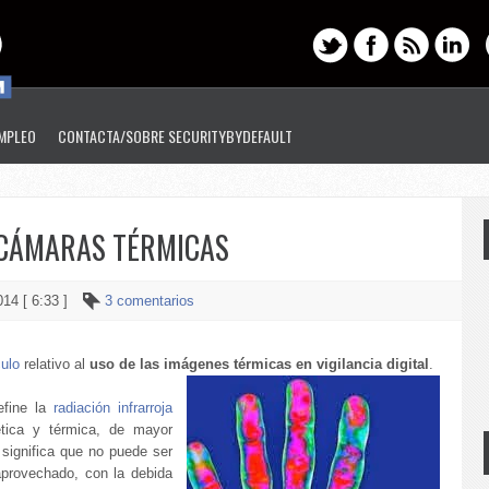
EMPLEO
CONTACTA/SOBRE SECURITYBYDEFAULT
 CÁMARAS TÉRMICAS
014 [ 6:33 ]
3 comentarios
culo
relativo al
uso de las imágenes térmicas en vigilancia digital
.
efine la
radiación infrarroja
ética y térmica, de mayor
e significa que no puede ser
aprovechado, con la debida