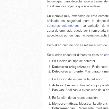
tecnología, para detectar algo a través de 
los diferentes objetos que nos rodean.
Un ejemplo muy extendido de ésta caracter
aplicado en seguridad para la detecci
sensores volumétricos
. La variación de 
zona determinada puede ser interpretada 
accediendo por un lugar no permitido, activ
Pero el artículo de hoy se refiere al uso de 
Se pueden encontrar diferentes tipos de
cá
En función del tipo de detector
Detectores criogenizados
: El detector
Detectores ambiente
: Más barato y men
En función del origen de la radiación
Activas
: Emiten un haz infrarrojo y anal
Pasivas
: Analizan la exposición de la e
En función de su representación
Monocromáticas
: Muestran la diferenc
Policromáticas
: Representa mediante