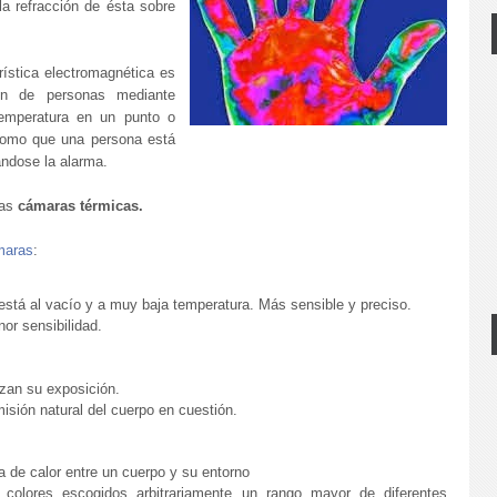
la refracción de ésta sobre
ística electromagnética es
ón de personas mediante
temperatura en un punto o
como que una persona está
ándose la alarma.
las
cámaras térmicas.
maras
:
 está al vacío y a muy baja temperatura. Más sensible y preciso.
or sensibilidad.
izan su exposición.
misión natural del cuerpo en cuestión.
ia de calor entre un cuerpo y su entorno
 colores escogidos arbitrariamente un rango mayor de diferentes