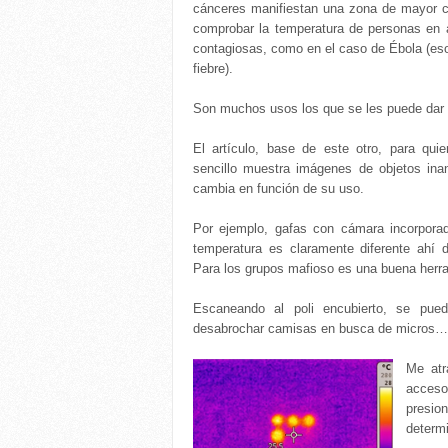
cánceres manifiestan una zona de mayor ca
comprobar la temperatura de personas en 
contagiosas, como en el caso de Ébola (es
fiebre).
Son muchos usos los que se les puede dar a
El artículo, base de este otro, para qu
sencillo muestra imágenes de objetos ina
cambia en función de su uso.
Por ejemplo, gafas con cámara incorpor
temperatura es claramente diferente ahí d
Para los grupos mafioso es una buena herr
Escaneando al poli encubierto, se pue
desabrochar camisas en busca de micros…
Me atr
acceso
presio
determi