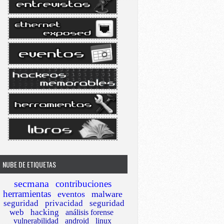
NUBE DE ETIQUETAS
secmana
contribuciones
herramientas
eventos
malware
seguridad
privacidad
seguridad
web
hacking
análisis forense
vulnerabilidad
android
linux