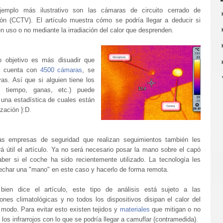
jemplo más ilustrativo son las cámaras de circuito cerrado de
sión (CCTV). El artículo muestra cómo se podría llegar a deducir si
n uso o no mediante la irradiación del calor que desprenden.
objetivo es más disuadir que
id cuenta con
4500 cámaras
, se
as. Así que si alguien tiene los
, tiempo, ganas, etc.) puede
una estadística de cuales están
ización }:D.
as empresas de seguridad que realizan seguimientos también les
rá útil el artículo. Ya no será necesario posar la mano sobre el capó
aber si el coche ha sido recientemente utilizado. La tecnología les
echar una "mano" en este caso y hacerlo de forma remota.
ien dice el artículo, este tipo de análisis está sujeto a las
ones climatológicas y no todos los dispositivos disipan el calor del
modo. Para evitar esto existen tejidos y
materiales
que mitigan o no
n los infrarrojos con lo que se podría llegar a camuflar (contramedida).