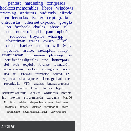
pentest
hardening
congresos
hackeos memorables
libros
windows
reversing
antivirus
auditoría
cifrado
conferencias
twitter
criptografia
entrevistas
ethernet exposed
google
ios
facebook
charlas
iphone
ssl
apple
microsoft
pki
spam
opinión
rootedcon
troyanos
whatsapp
cibercrimen
fraude
owasp
DDoS
exploits
hackers
opinion
wifi
SQL
injection
firefox
metasploit
nmap
autenticación
contraseñas
phishing
xss
certificados digitales
cine
honeypots
sbd
web
exploit
forense
formación
concienciacion
cracking
criptografía
cursos
dos
fail
firewall
formacion
rooted2012
seguridad física
apache
ciberseguridad
dns
rooted2011
VPN
análisis
buenas practicas
fortificación
howto
humor
legal
securitybydefault
wireless
wordpress
botnets
ids
moviles
programación
wargame
Mac OS
X
TOR
adobe
ataques fuerza bruta
backdoors
colombia
defaces
forensic
información
redes
securizame
seguridad perimetral
servicios sbd
ARCHIVO