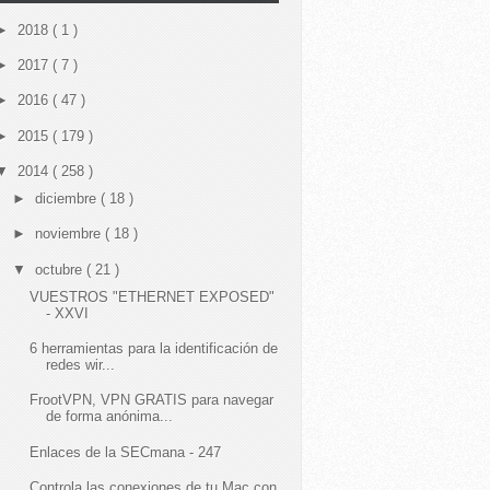
►
2018
( 1 )
►
2017
( 7 )
►
2016
( 47 )
►
2015
( 179 )
▼
2014
( 258 )
►
diciembre
( 18 )
►
noviembre
( 18 )
▼
octubre
( 21 )
VUESTROS "ETHERNET EXPOSED"
- XXVI
6 herramientas para la identificación de
redes wir...
FrootVPN, VPN GRATIS para navegar
de forma anónima...
Enlaces de la SECmana - 247
Controla las conexiones de tu Mac con