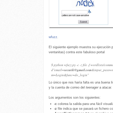
wfuzz
.
El siguiente ejemplo muestra su ejecución 
ventanitas) contra este fabuloso portal
$ python wfuzz.py -c -z file -f wordlists/commo
d"email=
securik@gmail.com
&input_passwo
m=Login&func=do_login"
Lo único que nos haría falta es una buena lis
y la cuenta de correo del
teenager
a atacar.
Los argumentos son los siguientes:
-c
colorea la salida para una fácil visual
-z
file indica que se pasará un fichero c