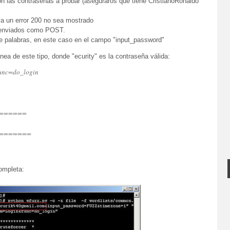
con las contraseñas a probar (aseguraros que tiene CristianoRonaldo
va un error 200 no sea mostrado
 enviados como POST.
de palabras, en este caso en el campo "input_password"
nea de este tipo, donde "ecurity" es la contraseña válida:
func=do_login
======
=======
ompleta: