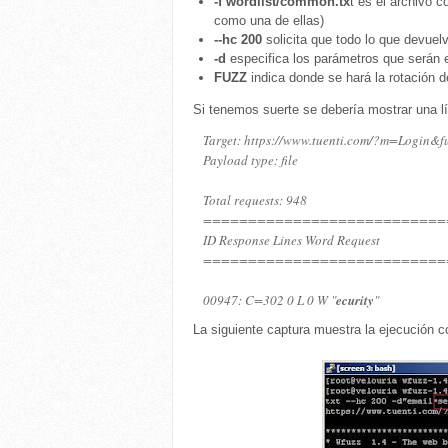
-f wordlist/common.tx
t es el archivo 
como una de ellas)
--hc 200
solicita que todo lo que devuel
-d
especifica los parámetros que serán
FUZZ
indica donde se hará la rotación 
Si tenemos suerte se debería mostrar una lí
Target: https://www.tuenti.com/?m=Login&
Payload type: file
Total requests: 948
===========================
ID Response Lines Word Request
===========================
00947: C=302 0 L 0 W "
ecurity
"
La siguiente captura muestra la ejecución c