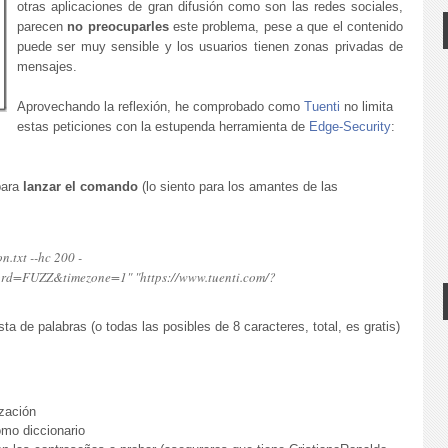
otras aplicaciones de gran difusión como son las redes sociales,
parecen
no preocuparles
este problema, pese a que el contenido
puede ser muy sensible y los usuarios tienen zonas privadas de
mensajes.
Aprovechando la reflexión, he comprobado como
Tuenti
no limita
estas peticiones con la estupenda herramienta de
Edge-Security
:
para
lanzar el comando
(lo siento para los amantes de las
n.txt --hc 200 -
rd=FUZZ&timezone=1" "https://www.tuenti.com/?
ta de palabras (o todas las posibles de 8 caracteres, total, es gratis)
ización
omo diccionario