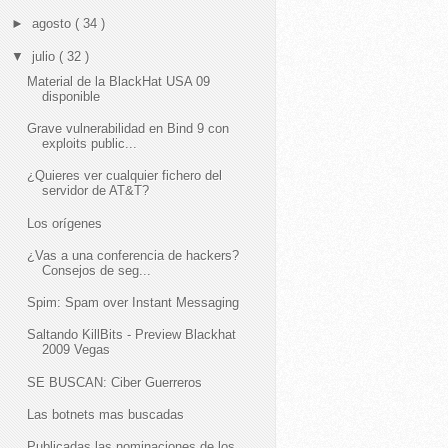
►
agosto
( 34 )
▼
julio
( 32 )
Material de la BlackHat USA 09
disponible
Grave vulnerabilidad en Bind 9 con
exploits public...
¿Quieres ver cualquier fichero del
servidor de AT&T?
Los orígenes
¿Vas a una conferencia de hackers?
Consejos de seg...
Spim: Spam over Instant Messaging
Saltando KillBits - Preview Blackhat
2009 Vegas
SE BUSCAN: Ciber Guerreros
Las botnets mas buscadas
Publicadas las nominaciones de los