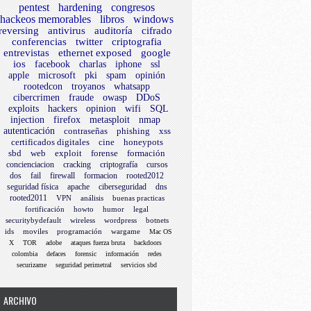
pentest
hardening
congresos
hackeos memorables
libros
windows
reversing
antivirus
auditoría
cifrado
conferencias
twitter
criptografia
entrevistas
ethernet exposed
google
ios
facebook
charlas
iphone
ssl
apple
microsoft
pki
spam
opinión
rootedcon
troyanos
whatsapp
cibercrimen
fraude
owasp
DDoS
exploits
hackers
opinion
wifi
SQL
injection
firefox
metasploit
nmap
autenticación
contraseñas
phishing
xss
certificados digitales
cine
honeypots
sbd
web
exploit
forense
formación
concienciacion
cracking
criptografía
cursos
dos
fail
firewall
formacion
rooted2012
seguridad física
apache
ciberseguridad
dns
rooted2011
VPN
análisis
buenas practicas
fortificación
howto
humor
legal
securitybydefault
wireless
wordpress
botnets
ids
moviles
programación
wargame
Mac OS
X
TOR
adobe
ataques fuerza bruta
backdoors
colombia
defaces
forensic
información
redes
securizame
seguridad perimetral
servicios sbd
ARCHIVO