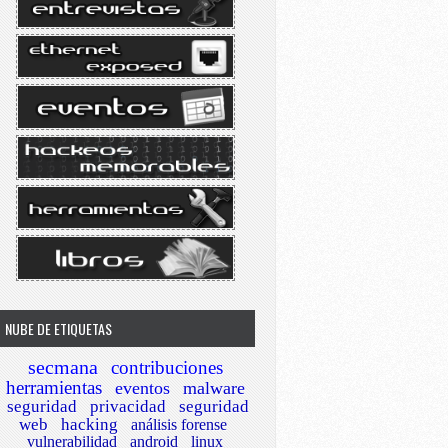
NUBE DE ETIQUETAS
secmana
contribuciones
herramientas
eventos
malware
seguridad
privacidad
seguridad
web
hacking
análisis forense
vulnerabilidad
android
linux