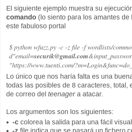
El siguiente ejemplo muestra su ejecució
comando
(lo siento para los amantes de 
este fabuloso portal
$ python wfuzz.py -c -z file -f wordlists/commo
d"email=
securik@gmail.com
&input_passwo
"https://www.tuenti.com/?m=Login&func=do_
Lo único que nos haría falta es una buena
todas las posibles de 8 caracteres, total, 
de correo del
teenager
a atacar.
Los argumentos son los siguientes:
-c
colorea la salida para una fácil visua
-z
file indica que se pasará un fichero 