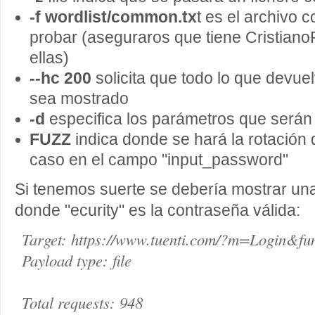
-f wordlist/common.tx
t es el archivo 
probar (aseguraros que tiene Cristia
ellas)
--hc 200
solicita que todo lo que devue
sea mostrado
-d
especifica los parámetros que será
FUZZ
indica donde se hará la rotación 
caso en el campo "input_password"
Si tenemos suerte se debería mostrar una 
donde "ecurity" es la contraseña válida:
Target: https://www.tuenti.com/?m=Login&fu
Payload type: file
Total requests: 948