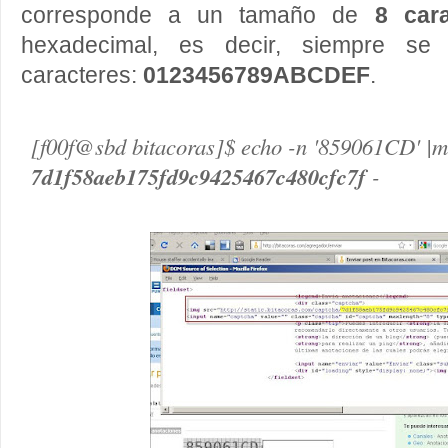
corresponde a un tamaño de
8 car
hexadecimal, es decir, siempre se
caracteres:
0123456789ABCDEF
.
[f00f@sbd bitacoras]$ echo -n '859061CD' |
7d1f58aeb175fd9c9425467c480cfc7f
-