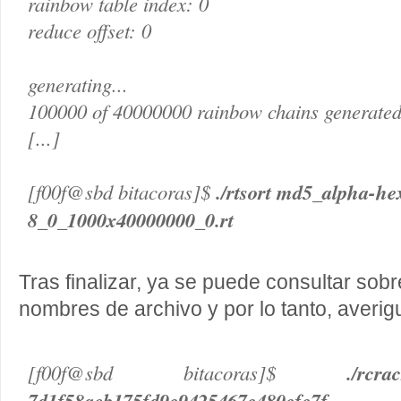
rainbow table index: 0
reduce offset: 0
generating...
100000 of 40000000 rainbow chains generated
[...]
[f00f@sbd bitacoras]$
./rtsort md5_alpha-he
8_0_1000x40000000_0.rt
Tras finalizar, ya se puede consultar sobr
nombres de archivo y por lo tanto, averigu
[f00f@sbd bitacoras]$
./r
7d1f58aeb175fd9c9425467c480cfc7f