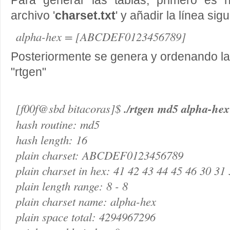
Para generar las tablas, primero es n
archivo '
charset.txt
' y añadir la línea sigu
alpha-hex = [ABCDEF0123456789]
Posteriormente se genera y ordenando la
"rtgen"
[f00f@sbd bitacoras]$
./rtgen md5 alpha-hex
hash routine: md5
hash length: 16
plain charset: ABCDEF0123456789
plain charset in hex: 41 42 43 44 45 46 30 31
plain length range: 8 - 8
plain charset name: alpha-hex
plain space total: 4294967296