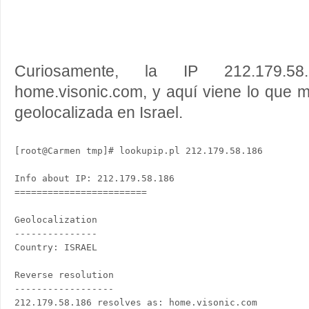
Curiosamente, la IP 212.179.5
home.visonic.com, y aquí viene lo que 
geolocalizada en Israel.
[root@Carmen tmp]# lookupip.pl 212.179.58.186

Info about IP: 212.179.58.186

========================

Geolocalization

---------------

Country: ISRAEL

Reverse resolution

------------------

212.179.58.186 resolves as: home.visonic.com
