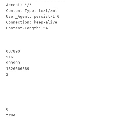
Accept: */*

Content-Type: text/xml

User_Agent: persist/1.0

Connection: keep-alive

Content-Length: 541

007890
516
999999
1326666889
2
0
true