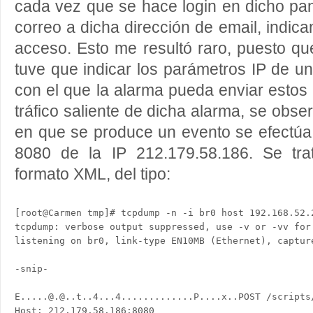
cada vez que se hace login en dicho pan
correo a dicha dirección de email, indic
acceso. Esto me resultó raro, puesto q
tuve que indicar los parámetros IP de u
con el que la alarma pueda enviar estos 
tráfico saliente de dicha alarma, se obs
en que se produce un evento se efectúa 
8080 de la IP 212.179.58.186. Se tra
formato XML, del tipo:
[root@Carmen tmp]# tcpdump -n -i br0 host 192.168.52.2
tcpdump: verbose output suppressed, use -v or -vv for 
listening on br0, link-type EN10MB (Ethernet), capture
-snip-

E.....@.@..t..4...4.............P....x..POST /scripts/
Host: 212.179.58.186:8080
