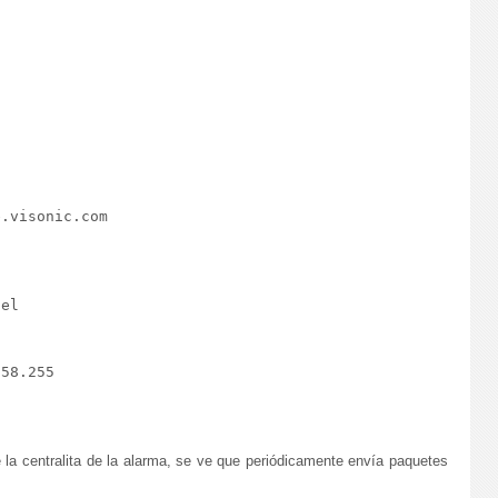
.visonic.com

el 



58.255 

de la centralita de la alarma, se ve que periódicamente envía paquetes