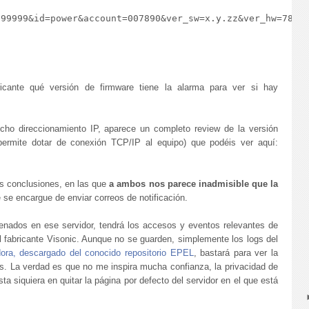
99999&id=power&account=007890&ver_sw=x.y.zz&ver_hw=789&v
icante qué versión de firmware tiene la alarma para ver si hay
cho direccionamiento IP, aparece un completo review de la versión
 permite dotar de conexión TCP/IP al equipo) que podéis ver aquí:
as conclusiones, en las que
a ambos nos parece inadmisible que la
se encargue de enviar correos de notificación.
cenados en ese servidor, tendrá los accesos y eventos relevantes de
l fabricante Visonic. Aunque no se guarden, simplemente los logs del
ora, descargado del conocido repositorio EPEL
, bastará para ver la
as. La verdad es que no me inspira mucha confianza, la privacidad de
a siquiera en quitar la página por defecto del servidor en el que está