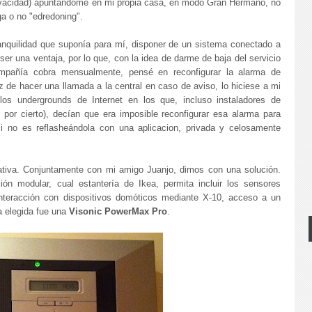
ivacidad) apuntándome en mi propia casa, en modo Gran Hermano, no
ga o no "edredoning".
ranquilidad que suponía para mí, disponer de un sistema conectado a
ser una ventaja, por lo que, con la idea de darme de baja del servicio
mpañía cobra mensualmente, pensé en reconfigurar la alarma de
 de hacer una llamada a la central en caso de aviso, lo hiciese a mi
 los undergrounds de Internet en los que, incluso instaladores de
or cierto), decían que era imposible reconfigurar esa alarma para
i no es reflasheándola con una aplicacion, privada y celosamente
ativa. Conjuntamente con mi amigo Juanjo, dimos con una solución.
ón modular, cual estantería de Ikea, permita incluir los sensores
interacción con dispositivos domóticos mediante X-10, acceso a un
 elegida fue una
Visonic PowerMax Pro
.