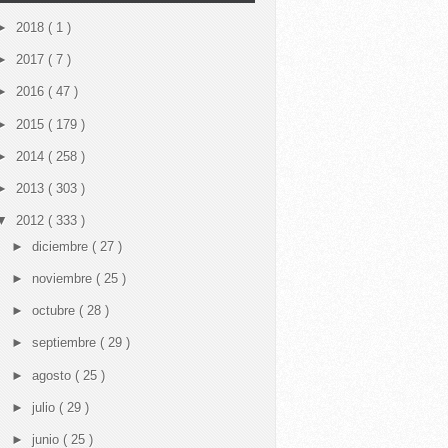
►
2018
( 1 )
►
2017
( 7 )
►
2016
( 47 )
►
2015
( 179 )
►
2014
( 258 )
►
2013
( 303 )
▼
2012
( 333 )
►
diciembre
( 27 )
►
noviembre
( 25 )
►
octubre
( 28 )
►
septiembre
( 29 )
►
agosto
( 25 )
►
julio
( 29 )
►
junio
( 25 )