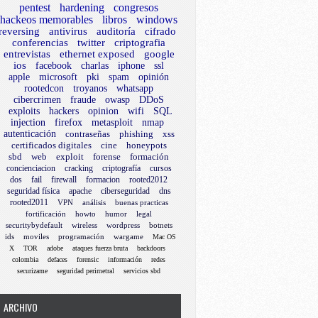
pentest
hardening
congresos
hackeos memorables
libros
windows
reversing
antivirus
auditoría
cifrado
conferencias
twitter
criptografia
entrevistas
ethernet exposed
google
ios
facebook
charlas
iphone
ssl
apple
microsoft
pki
spam
opinión
rootedcon
troyanos
whatsapp
cibercrimen
fraude
owasp
DDoS
exploits
hackers
opinion
wifi
SQL
injection
firefox
metasploit
nmap
autenticación
contraseñas
phishing
xss
certificados digitales
cine
honeypots
sbd
web
exploit
forense
formación
concienciacion
cracking
criptografía
cursos
dos
fail
firewall
formacion
rooted2012
seguridad física
apache
ciberseguridad
dns
rooted2011
VPN
análisis
buenas practicas
fortificación
howto
humor
legal
securitybydefault
wireless
wordpress
botnets
ids
moviles
programación
wargame
Mac OS
X
TOR
adobe
ataques fuerza bruta
backdoors
colombia
defaces
forensic
información
redes
securizame
seguridad perimetral
servicios sbd
ARCHIVO