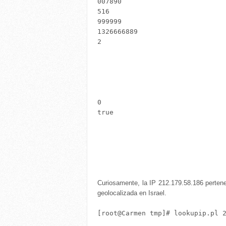
007890
516
999999
1326666889
2
0
true
Curiosamente, la IP 212.179.58.186 perten
geolocalizada en Israel.
[root@Carmen tmp]# lookupip.pl 2