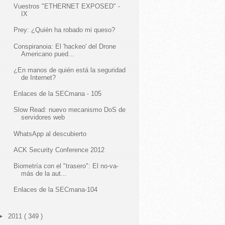
Vuestros "ETHERNET EXPOSED" -
er_var=1001&upgrade_status=0&configuration_status=0 HTTP
IX
Prey: ¿Quién ha robado mi queso?
Conspiranoia: El 'hackeo' del Drone
Americano pued...
¿En manos de quién está la seguridad
de Internet?
Enlaces de la SECmana - 105
Slow Read: nuevo mecanismo DoS de
servidores web
WhatsApp al descubierto
ACK Security Conference 2012
Biometría con el "trasero": El no-va-
más de la aut...
Enlaces de la SECmana-104
►
2011
( 349 )