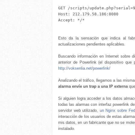
GET /scripts/update.php?serial=9
Host: 212.179.58.186:8080

Accept: */*

Esto da la sensación que indica al fabr
actualizaciones pendientes aplicables.
Buscando información en Internet sobre di
anterior de Powerlink (el dispositivo que
http://voksenlia.net/powerlink/
Analizando el tráfico, llegamos a las mism
alarma envíe un trap a una IP externa
que 
Si alguien logra acceder a los datos alma
todas las alarmas con interfaz powerlink de
servidor web utilizado,
un Nginx sobre Fed
interacción de los usuarios de estas alarm
mis datos, en un fabricante que no se molest
instalado.