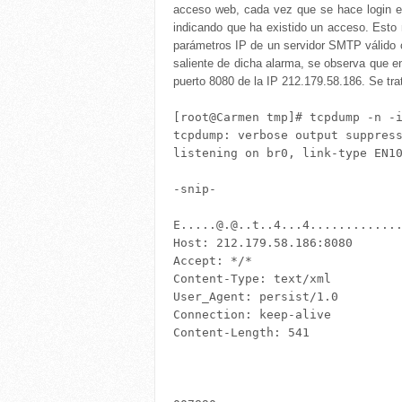
acceso web, cada vez que se hace login en
indicando que ha existido un acceso. Esto 
parámetros IP de un servidor SMTP válido co
saliente de dicha alarma, se observa que e
puerto 8080 de la IP 212.179.58.186. Se tra
[root@Carmen tmp]# tcpdump -n -i
tcpdump: verbose output suppress
listening on br0, link-type EN10
-snip-

E.....@.@..t..4...4.............
Host: 212.179.58.186:8080

Accept: */*

Content-Type: text/xml

User_Agent: persist/1.0

Connection: keep-alive

Content-Length: 541
