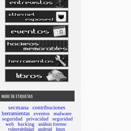
NUBE DE ETIQUETAS
secmana
contribuciones
herramientas
eventos
malware
seguridad
privacidad
seguridad
web
hacking
análisis forense
vulnerabilidad
android
linux