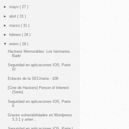
►
mayo
( 27 )
►
abril
( 31 )
►
marzo
( 31 )
►
febrero
( 28 )
▼
enero
( 28 )
Hackeos Memorables: Los hermanos
Badir
Seguridad en aplicaciones IOS, Parte
III
Enlaces de la SECmana - 108
[Cine de Hackers] Person of Interest
(Serie)
Seguridad en aplicaciones IOS, Parte
II
Graves vulnerabilidades en Wordpress
3.3.1 y anter...
Seguridad en aplicaciones IOS, Parte I