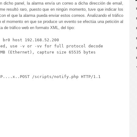
 dicho panel, la alarma envía un correo a dicha dirección de email,
me resultó raro, puesto que en ningún momento, tuve que indicar los
n el que la alarma pueda enviar estos correos. Analizando el tráfico
n el momento en que se produce un evento se efectúa una petición al
ta de tráfico web en formato XML, del tipo:
 br0 host 192.168.52.200

ed, use -v or -vv for full protocol decode

MB (Ethernet), capture size 65535 bytes

P....x..POST /scripts/notify.php HTTP/1.1
