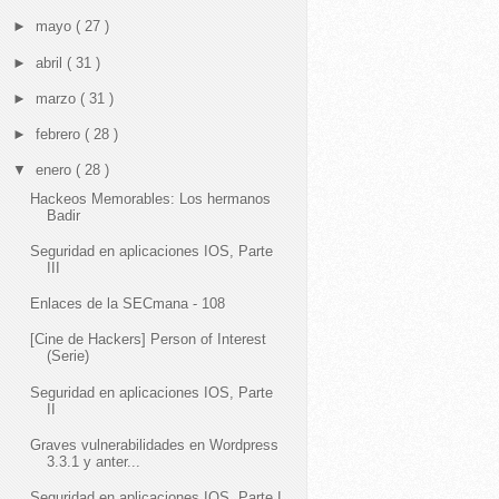
►
mayo
( 27 )
►
abril
( 31 )
►
marzo
( 31 )
►
febrero
( 28 )
▼
enero
( 28 )
Hackeos Memorables: Los hermanos
Badir
Seguridad en aplicaciones IOS, Parte
III
Enlaces de la SECmana - 108
[Cine de Hackers] Person of Interest
(Serie)
Seguridad en aplicaciones IOS, Parte
II
Graves vulnerabilidades en Wordpress
3.3.1 y anter...
Seguridad en aplicaciones IOS, Parte I