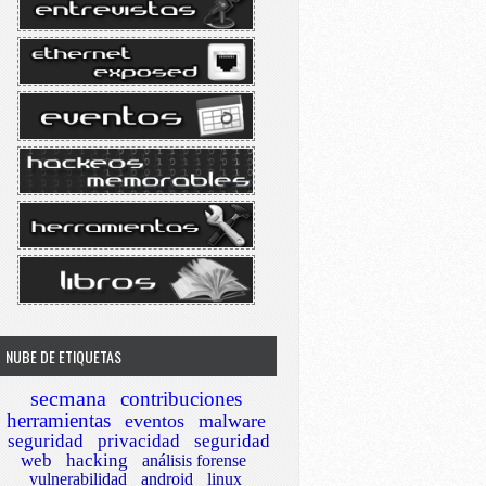
NUBE DE ETIQUETAS
secmana
contribuciones
herramientas
eventos
malware
seguridad
privacidad
seguridad
web
hacking
análisis forense
vulnerabilidad
android
linux