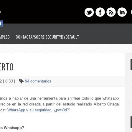
EMPLEO
CONTACTA/SOBRE SECURITYBYDEFAULT
ERTO
2 [ 8:30 ]
94 comentarios
mos a hablar de una herramienta para sniffear todo lo que whatsapp
ecibe en la red creada a partir del estudio realizado Alberto Ortega
ost '
WhatsApp y su seguridad, ¿pwn3d?
'
es Whatsapp?