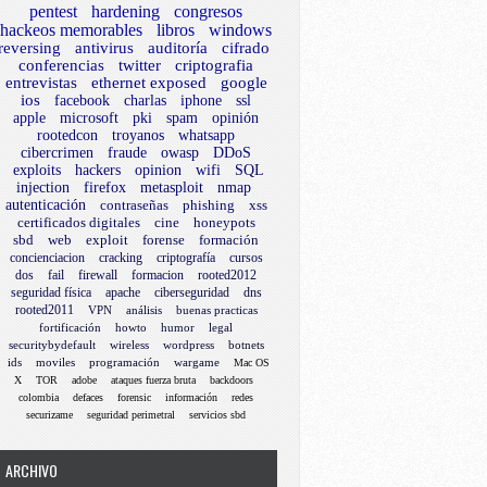
pentest
hardening
congresos
hackeos memorables
libros
windows
reversing
antivirus
auditoría
cifrado
conferencias
twitter
criptografia
entrevistas
ethernet exposed
google
ios
facebook
charlas
iphone
ssl
apple
microsoft
pki
spam
opinión
rootedcon
troyanos
whatsapp
cibercrimen
fraude
owasp
DDoS
exploits
hackers
opinion
wifi
SQL
injection
firefox
metasploit
nmap
autenticación
contraseñas
phishing
xss
certificados digitales
cine
honeypots
sbd
web
exploit
forense
formación
concienciacion
cracking
criptografía
cursos
dos
fail
firewall
formacion
rooted2012
seguridad física
apache
ciberseguridad
dns
rooted2011
VPN
análisis
buenas practicas
fortificación
howto
humor
legal
securitybydefault
wireless
wordpress
botnets
ids
moviles
programación
wargame
Mac OS
X
TOR
adobe
ataques fuerza bruta
backdoors
colombia
defaces
forensic
información
redes
securizame
seguridad perimetral
servicios sbd
ARCHIVO