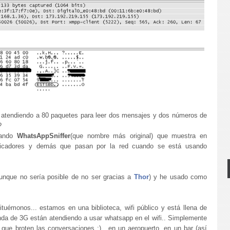
 atendiendo a 80 paquetes para leer dos mensajes y dos números de
?
llando
WhatsAppSniffer
(que nombre más original) que muestra en
tificadores y demás que pasan por la red cuando se está usando
unque no sería posible de no ser gracias a
Thor
) y he usado como
tuémonos... estamos en una biblioteca, wifi público y está llena de
nda de 3G están atendiendo a usar whatsapp en el wifi.. Simplemente
que broten las conversaciones :).. en un aeropuerto, en un bar (así