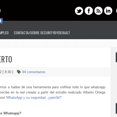
EMPLEO
CONTACTA/SOBRE SECURITYBYDEFAULT
ERTO
2 [ 8:30 ]
94 comentarios
mos a hablar de una herramienta para sniffear todo lo que whatsapp
ecibe en la red creada a partir del estudio realizado Alberto Ortega
ost '
WhatsApp y su seguridad, ¿pwn3d?
'
es Whatsapp?