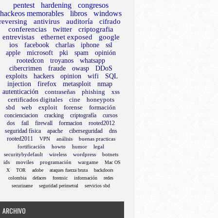
pentest
hardening
congresos
hackeos memorables
libros
windows
reversing
antivirus
auditoría
cifrado
conferencias
twitter
criptografia
entrevistas
ethernet exposed
google
ios
facebook
charlas
iphone
ssl
apple
microsoft
pki
spam
opinión
rootedcon
troyanos
whatsapp
cibercrimen
fraude
owasp
DDoS
exploits
hackers
opinion
wifi
SQL
injection
firefox
metasploit
nmap
autenticación
contraseñas
phishing
xss
certificados digitales
cine
honeypots
sbd
web
exploit
forense
formación
concienciacion
cracking
criptografía
cursos
dos
fail
firewall
formacion
rooted2012
seguridad física
apache
ciberseguridad
dns
rooted2011
VPN
análisis
buenas practicas
fortificación
howto
humor
legal
securitybydefault
wireless
wordpress
botnets
ids
moviles
programación
wargame
Mac OS
X
TOR
adobe
ataques fuerza bruta
backdoors
colombia
defaces
forensic
información
redes
securizame
seguridad perimetral
servicios sbd
ARCHIVO