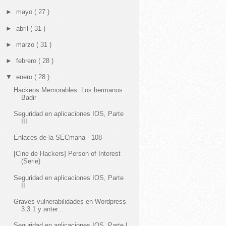
►
mayo
( 27 )
►
abril
( 31 )
►
marzo
( 31 )
►
febrero
( 28 )
▼
enero
( 28 )
Hackeos Memorables: Los hermanos
Badir
Seguridad en aplicaciones IOS, Parte
III
Enlaces de la SECmana - 108
[Cine de Hackers] Person of Interest
(Serie)
Seguridad en aplicaciones IOS, Parte
II
Graves vulnerabilidades en Wordpress
3.3.1 y anter...
Seguridad en aplicaciones IOS, Parte I