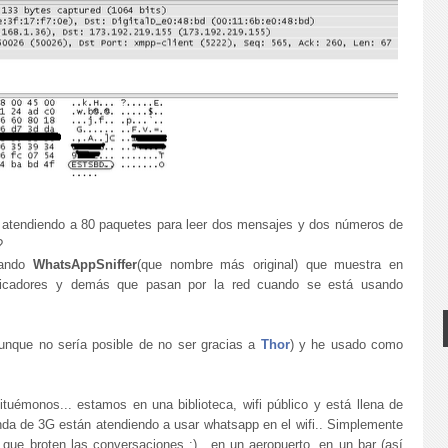
 atendiendo a 80 paquetes para leer dos mensajes y dos números de
?
llando
WhatsAppSniffer
(que nombre más original) que muestra en
tificadores y demás que pasan por la red cuando se está usando
unque no sería posible de no ser gracias a
Thor
) y he usado como
tuémonos... estamos en una biblioteca, wifi público y está llena de
nda de 3G están atendiendo a usar whatsapp en el wifi.. Simplemente
que broten las conversaciones :).. en un aeropuerto, en un bar (así