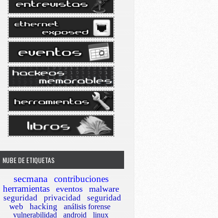
NUBE DE ETIQUETAS
secmana
contribuciones
herramientas
eventos
malware
seguridad
privacidad
seguridad
web
hacking
análisis forense
vulnerabilidad
android
linux