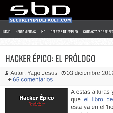
INICIO
HERRAMIENTAS
I+D
OFERTAS DE EMPLEO
CONTACTA/SOBRE SE
HACKER ÉPICO: EL PRÓLOGO
Autor: Yago Jesus
03 diciembre 2012
65 comentarios
A estas alturas
que
el libro d
está ya en el 'h