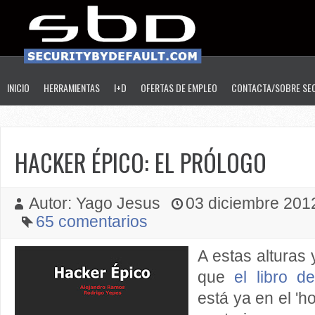
INICIO
HERRAMIENTAS
I+D
OFERTAS DE EMPLEO
CONTACTA/SOBRE SE
HACKER ÉPICO: EL PRÓLOGO
Autor: Yago Jesus
03 diciembre 2012
65 comentarios
A estas alturas
que
el libro d
está ya en el 'h