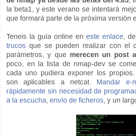
de nmap ya desde las betas del 4.85
, 
la beta1, y este verano se intentará mejo
que formará parte de la próxima versión e
Teneis la guía online en
este enlace
, de
trucos
que se pueden realizar con el 
parámetros, y que
merecen un post a
poco, en la lista de nmap-dev se co
cada uno pudiera exponer los propios
son aplicables a netcat.
Mandar e-m
rápidamente sin necesidad de programac
a la escucha
,
envío de ficheros
, y un larg