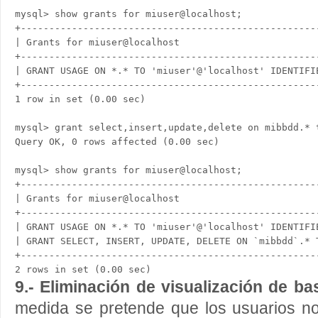
mysql> show grants for miuser@localhost;

+----------------------------------------------------
| Grants for miuser@localhost                        
+----------------------------------------------------
| GRANT USAGE ON *.* TO 'miuser'@'localhost' IDENTIFI
+----------------------------------------------------
1 row in set (0.00 sec)

mysql> grant select,insert,update,delete on mibbdd.* t
Query OK, 0 rows affected (0.00 sec)

mysql> show grants for miuser@localhost;

+----------------------------------------------------
| Grants for miuser@localhost                        
+----------------------------------------------------
| GRANT USAGE ON *.* TO 'miuser'@'localhost' IDENTIFI
| GRANT SELECT, INSERT, UPDATE, DELETE ON `mibbdd`.* 
+----------------------------------------------------
9.- Eliminación de visualización de b
medida se pretende que los usuarios 