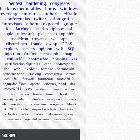
pentest
hardening
congresos
hackeos memorables
libros
windows
reversing
antivirus
auditoría
cifrado
conferencias
twitter
criptografia
entrevistas
ethernet exposed
google
ios
facebook
charlas
iphone
ssl
apple
microsoft
pki
spam
opinión
rootedcon
troyanos
whatsapp
cibercrimen
fraude
owasp
DDoS
exploits
hackers
opinion
wifi
SQL
injection
firefox
metasploit
nmap
autenticación
contraseñas
phishing
xss
certificados digitales
cine
honeypots
sbd
web
exploit
forense
formación
concienciacion
cracking
criptografía
cursos
dos
fail
firewall
formacion
rooted2012
seguridad física
apache
ciberseguridad
dns
rooted2011
VPN
análisis
buenas practicas
fortificación
howto
humor
legal
securitybydefault
wireless
wordpress
botnets
ids
moviles
programación
wargame
Mac OS
X
TOR
adobe
ataques fuerza bruta
backdoors
colombia
defaces
forensic
información
redes
securizame
seguridad perimetral
servicios sbd
ARCHIVO