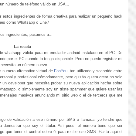
n un número de teléfono válido en USA...
estos ingredientes de forma creativa para realizar un pequeño hack
ones como Whatsapp o Line?
s ingredientes, pasamos a...
La receta
e whatsapp válida para mi emulador android instalado en el PC. De
o por el PC cuando lo tenga disponible. Pero no puedo registrar mi
e necesito un número nuevo.
 numero alternativo virtual de
FonYou
, tan utilizado y socorrido entre
ersonal y profesional cómodamente, pero quizás quiera crear no solo
 un developer que necesita probar su nueva aplicación hecha sobre
 whatsapp, o simplemente soy un triste spammer que quiere usar las
 mensajes masivos anunciando mi sitio web o el de terceros que me
igo de validación a ese número por SMS o llamada, yo tendré que
ra demostrar que soy el titular. Así pues, el número tiene que ser
go que tener el control sobre él para recibir ese SMS. Hasta aqui el