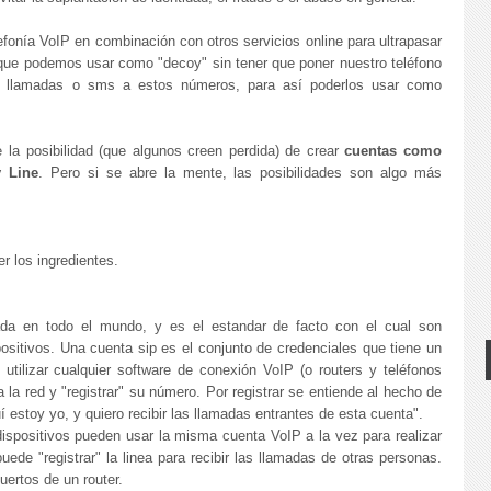
lefonía VoIP en combinación con otros servicios online para ultrapasar
ue podemos usar como "decoy" sin tener que poner nuestro teléfono
ibir llamadas o sms a estos números, para así poderlos usar como
e la posibilidad (que algunos creen perdida) de crear
cuentas como
 Line
. Pero si se abre la mente, las posibilidades son algo más
r los ingredientes.
ada en todo el mundo, y es el estandar de facto con el cual son
ositivos. Una cuenta sip es el conjunto de credenciales que tiene un
 utilizar cualquier software de conexión VoIP (o routers y teléfonos
 la red y "registrar" su número. Por registrar se entiende al hecho de
uí estoy yo, y quiero recibir las llamadas entrantes de esta cuenta".
dispositivos pueden usar la misma cuenta VoIP a la vez para realizar
de "registrar" la linea para recibir las llamadas de otras personas.
ertos de un router.