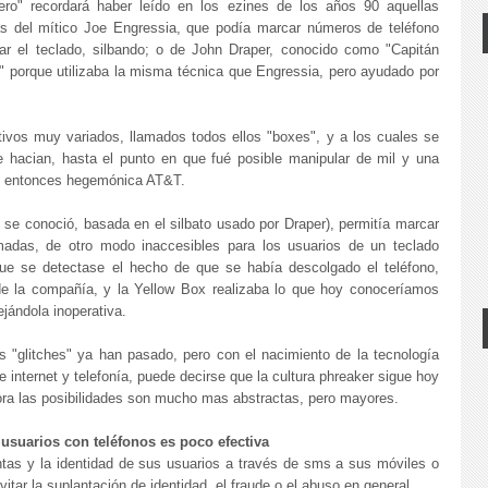
ero" recordará haber leído en los ezines de los años 90 aquellas
ias del mítico Joe Engressia, que podía marcar números de teléfono
car el teclado, silbando; o de John Draper, conocido como "Capitán
" porque utilizaba la misma técnica que Engressia, pero ayudado por
ivos muy variados, llamados todos ellos "boxes", y a los cuales se
e hacian, hasta el punto en que fué posible manipular de mil y una
uel entonces hegemónica AT&T.
 se conoció, basada en el silbato usado por Draper), permitía marcar
amadas, de otro modo inaccesibles para los usuarios de un teclado
que se detectase el hecho de que se había descolgado el teléfono,
de la compañía, y la Yellow Box realizaba lo que hoy conoceríamos
ejándola inoperativa.
s "glitches" ya han pasado, pero con el nacimiento de la tecnología
e internet y telefonía, puede decirse que la cultura phreaker sigue hoy
ora las posibilidades son mucho mas abstractas, pero mayores.
 usuarios con teléfonos es poco efectiva
tas y la identidad de sus usuarios a través de sms a sus móviles o
tar la suplantación de identidad, el fraude o el abuso en general.