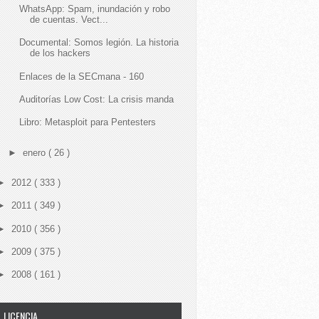
WhatsApp: Spam, inundación y robo
de cuentas. Vect...
Documental: Somos legión. La historia
de los hackers
Enlaces de la SECmana - 160
Auditorías Low Cost: La crisis manda
Libro: Metasploit para Pentesters
►
enero
( 26 )
►
2012
( 333 )
►
2011
( 349 )
►
2010
( 356 )
►
2009
( 375 )
►
2008
( 161 )
LICENCIA