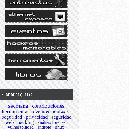
NUBE DE ETIQUETAS
secmana
contribuciones
herramientas
eventos
malware
seguridad
privacidad
seguridad
web
hacking
análisis forense
vulnerabilidad
android
linux