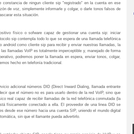
e constancia de ningun cliente sip "registrado" en la cuenta en ese
ón de voz, simplemente informarle y colgar, o darle tonos falsos de
ascarar esta situación.
ositivo físico o sofware capaz de gestionar una cuenta sip: iniciar
rotocolo sip contempla todo lo que se espera de una llamada telefónica
o android como cliente sip para recibir y enviar nuestras llamadas, la
 y las llamadas VoIP es totalmente imperceptible y, manejado de forma
perativo, podremos poner la llamada en espera, enviar tonos, colgar,
emos hecho en telefonía tradicional.
icio adicional números DID (Direct Inward Dialing, llamada entrante
 decir que el número no es para usarlo dentro de la red VoIP, sino que
ico real capaz de recibir llamadas de la red telefónica conmutada (la
está físicamente conectado a ella. El proveedor de una linea DID se
es desde ese número hacia una cuenta SIP, uniendo el mundo digital
tomática, sin que el llamante pueda advertirlo.