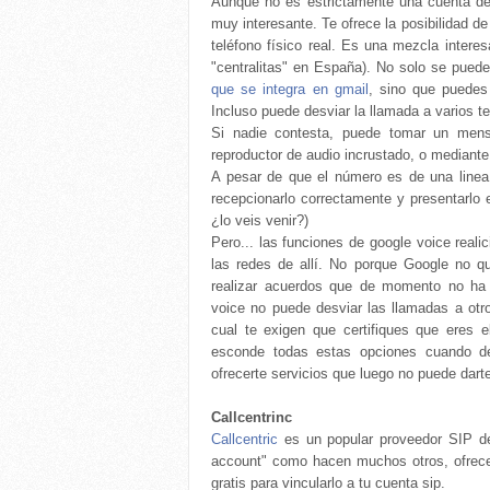
Aunque no es estrictamente una cuenta del
muy interesante. Te ofrece la posibilidad d
teléfono físico real. Es una mezcla inter
"centralitas" en España). No solo se puede
que se integra en gmail
, sino que puedes
Incluso puede desviar la llamada a varios te
Si nadie contesta, puede tomar un mensa
reproductor de audio incrustado, o mediante 
A pesar de que el número es de una linea
recepcionarlo correctamente y presentarlo 
¿lo veis venir?)
Pero... las funciones de google voice real
las redes de allí. No porque Google no q
realizar acuerdos que de momento no ha fo
voice no puede desviar las llamadas a otr
cual te exigen que certifiques que eres e
esconde todas estas opciones cuando de
ofrecerte servicios que luego no puede dart
Callcentrinc
Callcentric
es un popular proveedor SIP de
account" como hacen muchos otros, ofrec
gratis para vincularlo a tu cuenta sip.