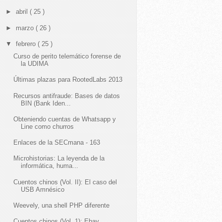
►
abril
( 25 )
►
marzo
( 26 )
▼
febrero
( 25 )
Curso de perito telemático forense de
la UDIMA
Últimas plazas para RootedLabs 2013
Recursos antifraude: Bases de datos
BIN (Bank Iden...
Obteniendo cuentas de Whatsapp y
Line como churros
Enlaces de la SECmana - 163
Microhistorias: La leyenda de la
informática, huma...
Cuentos chinos (Vol. II): El caso del
USB Amnésico
Weevely, una shell PHP diferente
Cuentos chinos (Vol. 1): Ebay