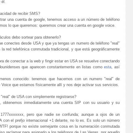
 él.
pacidad de recibir SMS?
strar una cuenta de google, tenemos acceso a un número de teléfono
bemos lo que queremos: queremos crear una cuenta en google voice.
áculos debo sortear para obtenerlo?
ue conectes desde USA y que ya tengas un numero de teléfono "real"
 la red telefónica conmutada tradicional, y que está geográficamente
ra de conectar a la web y fingir estar en USA se resuelve conectando
adounidenses que aparecen constantemente en listas como
esta
, así
 menos conocido: tenemos que hacernos con un numero "real" de
Voice que estamos físicamente allí y nos deje activar sus servicios.
"real" de USA con simplemente registrarse?
eb, obtenemos inmediatamente una cuenta SIP con su usuario y su
 1777xxxxxxx, pero que nadie se confunda; aunque a ojos de un
con el prefjo internacional +1 delante, no lo es. Es solo un número
WTF! porque no existe semejante cosa en la numeración conmutada
so reclamar para asignarlo a los teléfonos de Las Vegas, por aquello