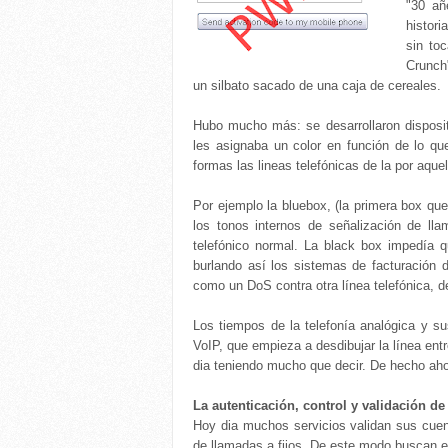
"30 añ
histor
sin to
Crunch
un silbato sacado de una caja de cereales.
Hubo mucho más: se desarrollaron disposit
les asignaba un color en función de lo qu
formas las lineas telefónicas de la por aq
Por ejemplo la bluebox, (la primera box que
los tonos internos de señalización de ll
telefónico normal. La black box impedía 
burlando así los sistemas de facturación 
como un DoS contra otra línea telefónica, d
Los tiempos de la telefonía analógica y su
VoIP, que empieza a desdibujar la línea entr
dia teniendo mucho que decir. De hecho ah
La autenticación, control y validación de
Hoy dia muchos servicios validan sus cuen
de llamadas a fijos. De este modo buscan evi