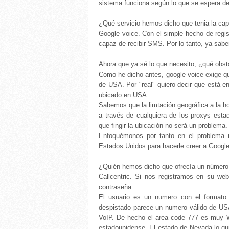
sistema funciona según lo que se espera de
¿Qué servicio hemos dicho que tenia la ca
Google voice. Con el simple hecho de regi
capaz de recibir SMS. Por lo tanto, ya sa
Ahora que ya sé lo que necesito, ¿qué obst
Como he dicho antes, google voice exige q
de USA. Por "real" quiero decir que está en
ubicado en USA.
Sabemos que la limtación geográfica a la ho
a través de cualquiera de los proxys est
que fingir la ubicación no será un problema.
Enfoquémonos por tanto en el problema
Estados Unidos para hacerle creer a Google 
¿Quién hemos dicho que ofrecía un número 
Callcentric. Si nos registramos en su w
contraseña.
El usuario es un numero con el formato
despistado parece un numero válido de USA 
VoIP. De hecho el area code 777 es muy 
estadounidense. El estado de Nevada lo qui