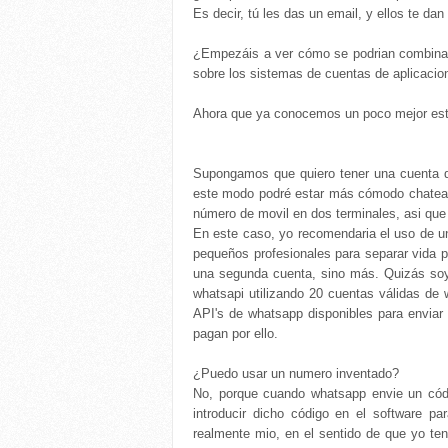
Es decir, tú les das un email, y ellos te da
¿Empezáis a ver cómo se podrian combinar 
sobre los sistemas de cuentas de aplicaci
Ahora que ya conocemos un poco mejor esto
Supongamos que quiero tener una cuenta d
este modo podré estar más cómodo chateand
número de movil en dos terminales, asi qu
En este caso, yo recomendaria el uso de un
pequeños profesionales para separar vida p
una segunda cuenta, sino más. Quizás soy
whatsapi utilizando 20 cuentas válidas de
API's de whatsapp disponibles para enviar
pagan por ello.
¿Puedo usar un numero inventado?
No, porque cuando whatsapp envie un cód
introducir dicho código en el software pa
realmente mio, en el sentido de que yo ten