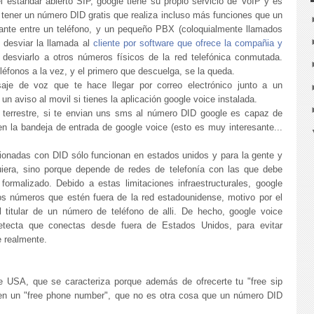
 estándar abierto SIP, google tiene su propio servicio de VoIP y es
e tener un número DID gratis que realiza incluso más funciones que un
esante entre un teléfono, y un pequeño PBX (coloquialmente llamados
 desviar la llamada al
cliente por software que ofrece la compañia y
 desviarlo a otros números físicos de la red telefónica conmutada.
léfonos a la vez, y el primero que descuelga, se la queda.
je de voz que te hace llegar por correo electrónico junto a un
un aviso al movil si tienes la aplicación google voice instalada.
 terrestre, si te envian uns sms al número DID google es capaz de
en la bandeja de entrada de google voice (esto es muy interesante...
icionadas con DID sólo funcionan en estados unidos y para la gente y
uiera, sino porque depende de redes de telefonía con las que debe
rmalizado. Debido a estas limitaciones infraestructurales, google
os números que estén fuera de la red estadounidense, motivo por el
l titular de un número de teléfono de alli. De hecho, google voice
tecta que conectas desde fuera de Estados Unidos, para evitar
e realmente.
 USA, que se caracteriza porque además de ofrecerte tu "free sip
en un "free phone number", que no es otra cosa que un número DID