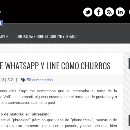
EMPLEO
CONTACTA/SOBRE SECURITYBYDEFAULT
E WHATSAPP Y LINE COMO CHURROS
13 [ 8:21 ]
58 comentarios
nos dias Yago me comentaba que le interesaba el tema de la
ía VoIP. Le compartí algunas cosas sobre el tema que le gustaron y a
 esa conversación sale este post.
o de historia: el "phreaking"
nte el "phreaking" (término que viene de "phone freak", monstruo de
efonía) tuvo su momento glorioso en el pasado, y quien sea mas bien