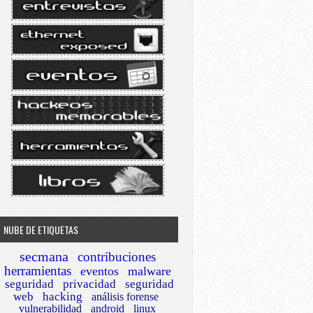
NUBE DE ETIQUETAS
secmana
contribuciones
herramientas
eventos
malware
seguridad
privacidad
seguridad
web
hacking
análisis forense
vulnerabilidad
android
linux