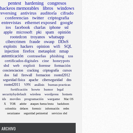
pentest
hardening
congresos
hackeos memorables
libros
windows
reversing
antivirus
auditoría
cifrado
conferencias
twitter
criptografia
entrevistas
ethernet exposed
google
ios
facebook
charlas
iphone
ssl
apple
microsoft
pki
spam
opinión
rootedcon
troyanos
whatsapp
cibercrimen
fraude
owasp
DDoS
exploits
hackers
opinion
wifi
SQL
injection
firefox
metasploit
nmap
autenticación
contraseñas
phishing
xss
certificados digitales
cine
honeypots
sbd
web
exploit
forense
formación
concienciacion
cracking
criptografía
cursos
dos
fail
firewall
formacion
rooted2012
seguridad física
apache
ciberseguridad
dns
rooted2011
VPN
análisis
buenas practicas
fortificación
howto
humor
legal
securitybydefault
wireless
wordpress
botnets
ids
moviles
programación
wargame
Mac OS
X
TOR
adobe
ataques fuerza bruta
backdoors
colombia
defaces
forensic
información
redes
securizame
seguridad perimetral
servicios sbd
ARCHIVO