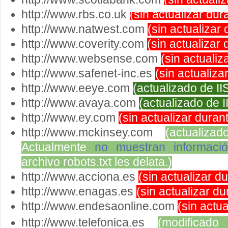
http://www.rbs.co.uk
(sin actualizar dur
http://www.natwest.com
(sin actualizar
http://www.coverity.com
(sin actualizar
http://www.websense.com
(sin actualiz
http://www.safenet-inc.es
(sin actualiza
http://www.eeye.com
(actualizado de IIS
http://www.avaya.com
(actualizado de 
http://www.ey.com
(sin actualizar duran
http://www.mckinsey.com
(actualiz
Actualmente
no muestran informació
archivo robots.txt les delata.)
http://www.acciona.es
(sin actualizar d
http://www.enagas.es
(sin actualizar d
http://www.endesaonline.com
(sin actu
http://www.telefonica.es
(modifica