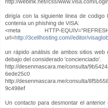
http://weblnk.net//css/www.visa.com/Log
dirigía con la siguiente linea de codi
contenia un phishing de VISA:
<meta
HTTP
-EQUIV="REFRE
url=
http
://3cellhosting.com//
editor/visaglo
un rápido análisis de ambos sitios web
debajo del considerado 'concienciado'.
http://desenmascara.me/consulta/9b54
6ede25c0
http://desenmascara.me/consulta/8f5b5
9c498ef
Un contacto para desmontar el anterior 