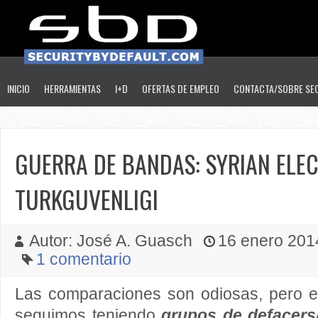
INICIO
HERRAMIENTAS
I+D
OFERTAS DE EMPLEO
CONTACTA/SOBRE SE
GUERRA DE BANDAS: SYRIAN ELE
TURKGUVENLIGI
Autor: José A. Guasch
16 enero 2014
1 comentario
Las comparaciones son odiosas, pero 
seguimos teniendo
grupos de defacers