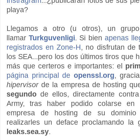
Instragram
...¿publicarán fotos de sus pi
playa?
Llegamos a otro (u otros), un grup
llamar
Turkguvenligi
. Si bien
apenas lle
registrados en Zone-H
, no disfrutan de
los SEA...pero los dos últimos tiros que
más que certeros e importantes: el
pri
página principal de
openssl.org
, graci
hipervisor
de la empresa de hosting que 
segundo
de ellos, directamente contra 
Army, tras haber podido colarse en 
empresa de hosting de su dominio pr
realizarles un deface proclamando la
leaks.sea.sy
.