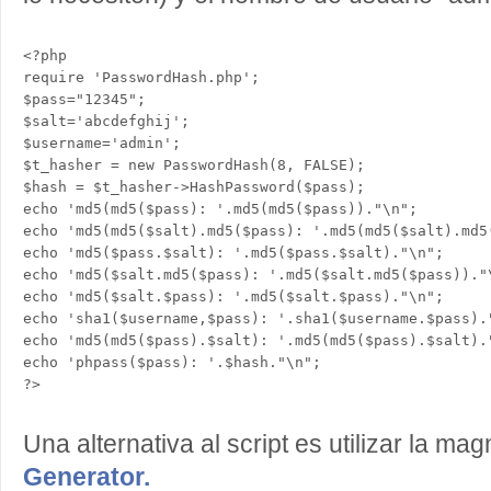
<?php

require 'PasswordHash.php';

$pass="12345";

$salt='abcdefghij';

$username='admin';

$t_hasher = new PasswordHash(8, FALSE);

$hash = $t_hasher->HashPassword($pass);

echo 'md5(md5($pass): '.md5(md5($pass))."\n";

echo 'md5(md5($salt).md5($pass): '.md5(md5($salt).md5(
echo 'md5($pass.$salt): '.md5($pass.$salt)."\n";

echo 'md5($salt.md5($pass): '.md5($salt.md5($pass))."\
echo 'md5($salt.$pass): '.md5($salt.$pass)."\n";

echo 'sha1($username,$pass): '.sha1($username.$pass)."
echo 'md5(md5($pass).$salt): '.md5(md5($pass).$salt)."
echo 'phpass($pass): '.$hash."\n";

Una alternativa al script es utilizar la ma
Generator.