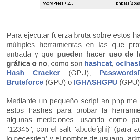
WordPress > 2.5
phpass($pas
Para ejecutar fuerza bruta sobre estos 
múltiples herramientas en las que pr
entrada y que
pueden hacer uso de l
gráfica o no
, como son
hashcat
,
oclhas
Hash Cracker
(GPU),
Passwords
Bruteforce
(GPU) o
IGHASHGPU
(GPU)
Mediante un pequeño script en php me
estos hashes para probar la herram
algunas mediciones, usando como pa
"12345", con el salt "abcdefghij" (para 
lo necesiten) y el nombre de usuario "adm