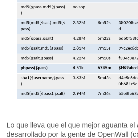
md5($pass.md5($pass)
no sop
)
md5(md5($salt).md5($
2.32M
8m52s
380208ca
pass)
d
md5($pass.$salt)
4.28M
5m22s
bdb0f53f
md5($salt.md5($pass)
2.81M
7m15s
99c2ec6d
md5($salt.$pass)
4.22M
5m10s
f304c3e7
phpass($pass)
4.51k
6745m
$H$9abcd
sha1($username,$pass
3.83M
5m43s
d4e8e6de
)
0b681c5c
md5(md5($pass).$salt)
2.94M
7m36s
b5e8fe63
Lo que lleva que el que mejor aguanta el
desarrollado por la gente de OpenWall (c