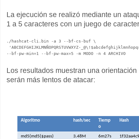
La ejecución se realizó mediante un ataq
1 a 5 caracteres con un juego de caracte
./hashcat-cli.bin -a 3 --bf-cs-buf \

 'ABCDEFGHIJKLMNÑOPQRSTUVWXYZ-_@\!$abcdefghijklmnñopqr
Los resultados muestran una orientación
serán más lentos de atacar:
Algoritmo
hash/sec
Tiemp
Hash
o
md5(md5($pass)
3.48M
6m27s
1f32aa4c