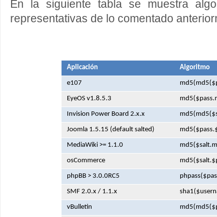
En la siguiente tabla se muestra algo
representativas de lo comentado anterio
Aplicación
Algoritmo
e107
md5(md5($p
EyeOS v1.8.5.3
md5($pass.
Invision Power Board 2.x.x
md5(md5($s
Joomla 1.5.15 (default salted)
md5($pass.$
MediaWiki >= 1.1.0
md5($salt.m
osCommerce
md5($salt.$
phpBB > 3.0.0RC5
phpass($pas
SMF 2.0.x / 1.1.x
sha1($usern
vBulletin
md5(md5($pa